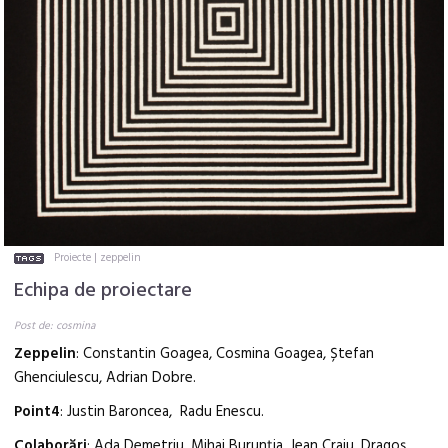
Proiecte
|
zeppelin
Echipa de proiectare
Post de: cosmina
Zeppelin
: Constantin Goagea, Cosmina Goagea, Ștefan
Ghenciulescu, Adrian Dobre.
Point4
: Justin Baroncea, Radu Enescu.
Colaborări
: Ada Demetriu, Mihai Burunția, Jean Craiu, Dragoș