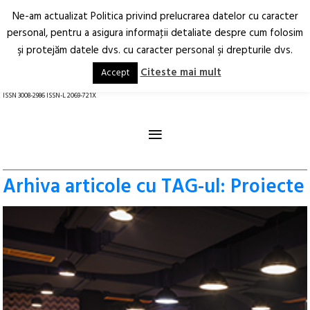
Ne-am actualizat Politica privind prelucrarea datelor cu caracter
Deschide
RO
EN
personal, pentru a asigura informaţii detaliate despre cum folosim
şi protejăm datele dvs. cu caracter personal şi drepturile dvs.
Arhitectură.
Oraș.
Societate.
Citeste mai mult
Accept
revistă online
ISSN 3008-2986 ISSN-L 2069-721X
≡
Arhiva articole cu TAG-ul: Proiecte