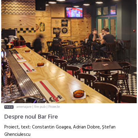
amenajare
|
fire pub
|
Proiecte
Despre noul Bar Fire
Proiect, text: Constantin Goagea, Adrian Dobre, Ștefan
Ghenciulescu