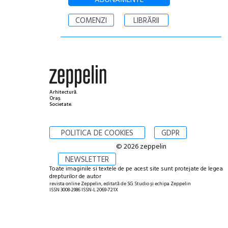
COMENZI
LIBRĂRII
Arhitectură.
Oraș.
Societate.
POLITICA DE COOKIES
GDPR
© 2026 zeppelin
NEWSLETTER
Toate imaginile si textele de pe acest site sunt protejate de legea
drepturilor de autor
revista online Zeppelin, editată de SG Studio și echipa Zeppelin
ISSN 3008-2986 ISSN-L 2069-721X