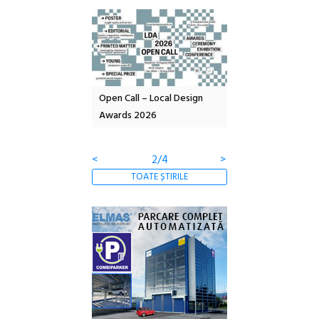
nd: POELANDA – parc
Open Call – Local Design
Anuala de artă urba
e și co-creație
Awards 2026
Artown NOW #5:
Gramatica libertății
<
2/4
>
TOATE ȘTIRILE