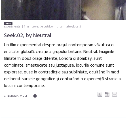
experimental
|
film
|
proiectie outdoor
|
urbanitate globală
Seek.02, by Neutral
Un film experimental despre oraşul contemporan văzut ca o
entitate globală, creaţie a grupului britanic Neutral. Imaginile
filmate în două oraşe diferite, Londra şi Bombay, sunt
combinate, amestecate sau juxtapuse, locurile comune sunt
explorate, puse în contradicţie sau subliniate, ocultând în mod
deliberat sursele geografice şi conturând o experienţă stranie a
locuirii contemporane.
CITEŞTE MAI MULT