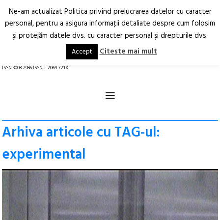
Ne-am actualizat Politica privind prelucrarea datelor cu caracter
Deschide
RO
EN
personal, pentru a asigura informaţii detaliate despre cum folosim
şi protejăm datele dvs. cu caracter personal şi drepturile dvs.
Arhitectură.
Oraș.
Societate.
Citeste mai mult
Accept
revistă online
ISSN 3008-2986 ISSN-L 2069-721X
≡
Arhiva articole cu TAG-ul:
experimental