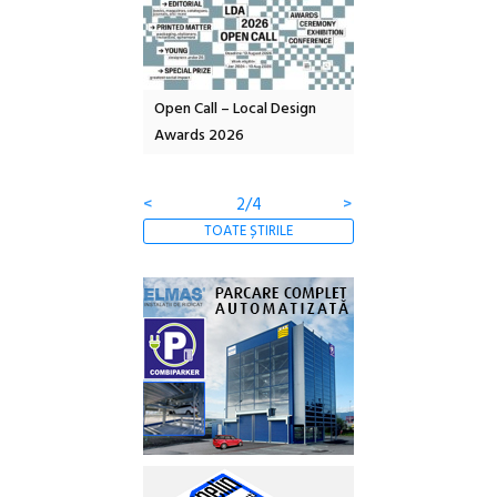
nd: POELANDA – parc
Open Call – Local Design
Anuala de artă urba
e și co-creație
Awards 2026
Artown NOW #5:
Gramatica libertății
<
2/4
>
TOATE ȘTIRILE