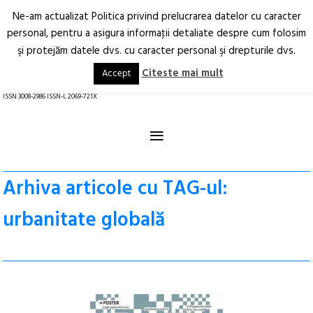
Ne-am actualizat Politica privind prelucrarea datelor cu caracter
Deschide
RO
EN
personal, pentru a asigura informaţii detaliate despre cum folosim
şi protejăm datele dvs. cu caracter personal şi drepturile dvs.
Arhitectură.
Oraș.
Societate.
Citeste mai mult
Accept
revistă online
ISSN 3008-2986 ISSN-L 2069-721X
≡
Arhiva articole cu TAG-ul:
urbanitate globală