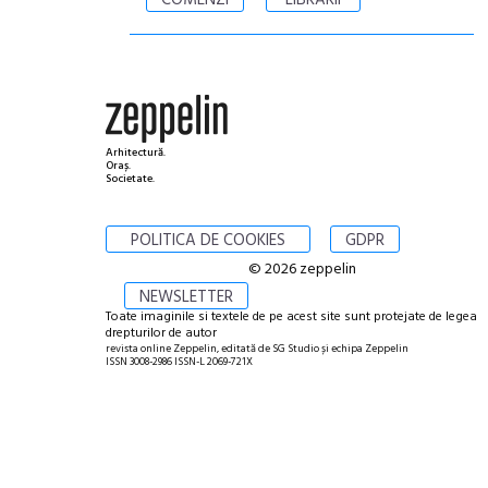
COMENZI
LIBRĂRII
Arhitectură.
Oraș.
Societate.
POLITICA DE COOKIES
GDPR
© 2026 zeppelin
NEWSLETTER
Toate imaginile si textele de pe acest site sunt protejate de legea
drepturilor de autor
revista online Zeppelin, editată de SG Studio și echipa Zeppelin
ISSN 3008-2986 ISSN-L 2069-721X