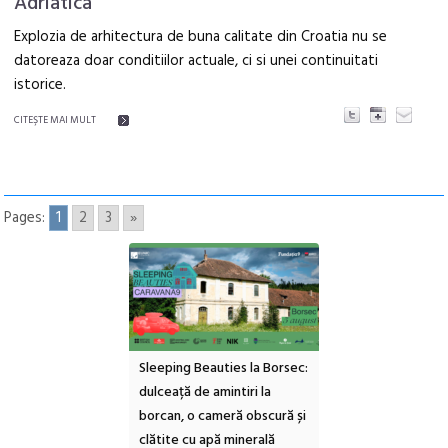
Adriatica
Explozia de arhitectura de buna calitate din Croatia nu se
datoreaza doar conditiilor actuale, ci si unei continuitati
istorice.
CITEŞTE MAI MULT
Pages:
1
2
3
»
ul Cinemascop
Sleeping Beauties la Borsec:
Festivalul Strada
 Eforie Sud cu a IX-a
dulceață de amintiri la
Armenească #10: c
borcan, o cameră obscură și
ateliere și întâlniri 
clătite cu apă minerală
Botanică