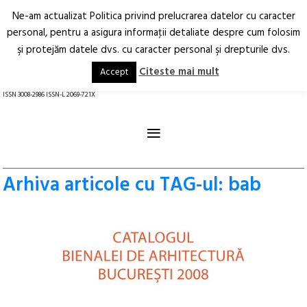
Ne-am actualizat Politica privind prelucrarea datelor cu caracter
Deschide
RO
EN
personal, pentru a asigura informaţii detaliate despre cum folosim
şi protejăm datele dvs. cu caracter personal şi drepturile dvs.
Arhitectură.
Oraș.
Societate.
Citeste mai mult
Accept
revistă online
ISSN 3008-2986 ISSN-L 2069-721X
≡
Arhiva articole cu TAG-ul: bab