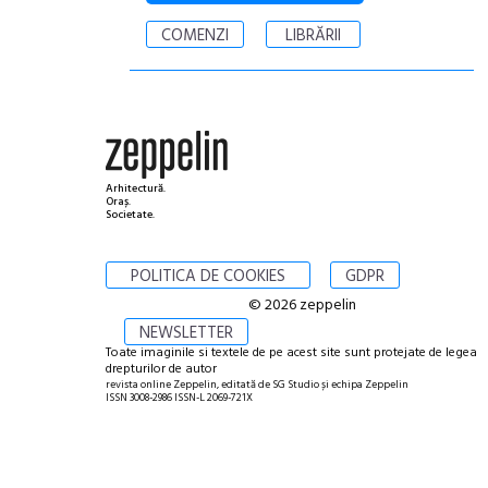
COMENZI
LIBRĂRII
Arhitectură.
Oraș.
Societate.
POLITICA DE COOKIES
GDPR
© 2026 zeppelin
NEWSLETTER
Toate imaginile si textele de pe acest site sunt protejate de legea
drepturilor de autor
revista online Zeppelin, editată de SG Studio și echipa Zeppelin
ISSN 3008-2986 ISSN-L 2069-721X