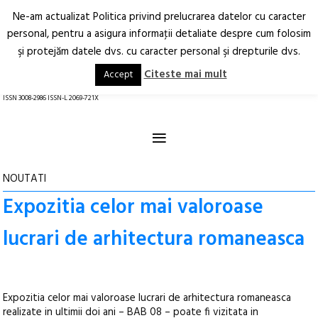
Ne-am actualizat Politica privind prelucrarea datelor cu caracter
Deschide
RO
EN
personal, pentru a asigura informaţii detaliate despre cum folosim
şi protejăm datele dvs. cu caracter personal şi drepturile dvs.
Arhitectură.
Oraș.
Societate.
Citeste mai mult
Accept
revistă online
ISSN 3008-2986 ISSN-L 2069-721X
≡
NOUTATI
Expozitia celor mai valoroase
lucrari de arhitectura romaneasca
Expozitia celor mai valoroase lucrari de arhitectura romaneasca
realizate in ultimii doi ani – BAB 08 – poate fi vizitata in