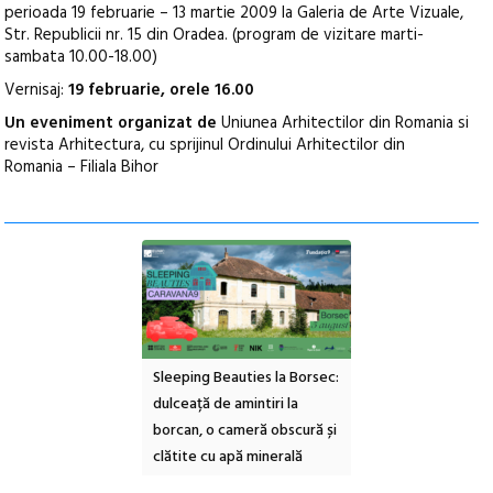
perioada 19 februarie – 13 martie 2009 la Galeria de Arte Vizuale,
Str. Republicii nr. 15 din Oradea. (program de vizitare marti-
sambata 10.00-18.00)
Vernisaj:
19 februarie, orele 16.00
Un eveniment organizat de
Uniunea Arhitectilor din Romania si
revista Arhitectura, cu sprijinul Ordinului Arhitectilor din
Romania – Filiala Bihor
ul Cinemascop
Sleeping Beauties la Borsec:
Festivalul Strada
 Eforie Sud cu a IX-a
dulceață de amintiri la
Armenească #10: c
borcan, o cameră obscură și
ateliere și întâlniri 
clătite cu apă minerală
Botanică