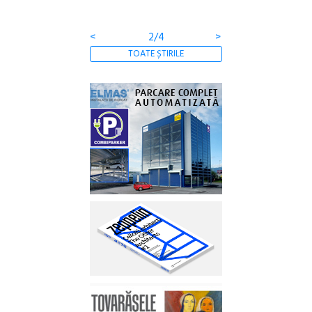
<
2/4
>
TOATE ȘTIRILE