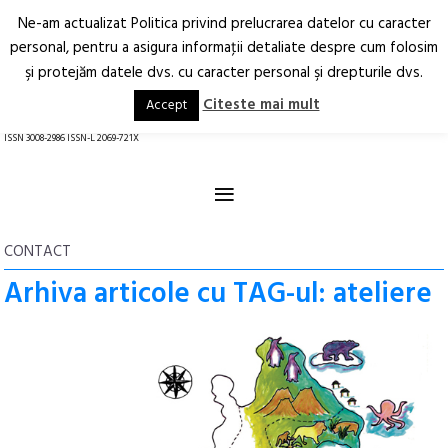
Ne-am actualizat Politica privind prelucrarea datelor cu caracter
Deschide
RO
EN
personal, pentru a asigura informaţii detaliate despre cum folosim
şi protejăm datele dvs. cu caracter personal şi drepturile dvs.
Arhitectură.
Oraș.
Societate.
Citeste mai mult
Accept
revistă online
ISSN 3008-2986 ISSN-L 2069-721X
≡
CONTACT
Arhiva articole cu TAG-ul: ateliere