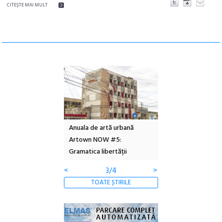
CITEŞTE MAI MULT
l – Local Design
Anuala de artă urbană
Festivalul Cinemas
 2026
Artown NOW #5:
revine la Eforie Sud 
Gramatica libertății
ediție
<
3/4
>
TOATE ȘTIRILE