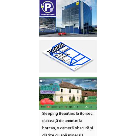
Sleeping Beauties la Borsec:
dulceață de amintiri la
borcan, o cameră obscură și
clătite cu apă minerală