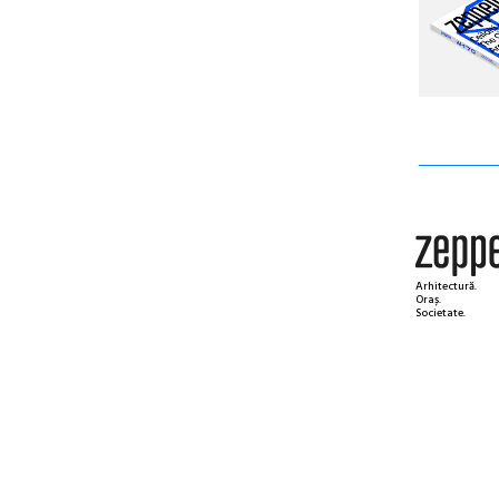
Arhitectură.
Oraș.
Societate.