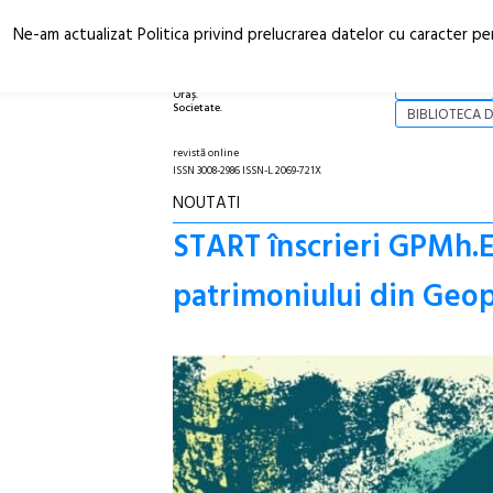
Ne-am actualizat Politica privind prelucrarea datelor cu caracter pe
Arhitectură.
NOI
Oraș.
Societate.
BIBLIOTECA D
revistă online
ISSN 3008-2986 ISSN-L 2069-721X
NOUTATI
START înscrieri GPMh.E
patrimoniului din Geop