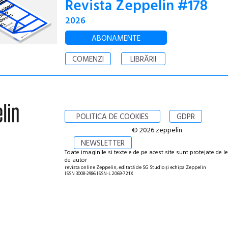
Revista Zeppelin #178
2026
ABONAMENTE
COMENZI
LIBRĂRII
POLITICA DE COOKIES
GDPR
© 2026 zeppelin
NEWSLETTER
Toate imaginile si textele de pe acest site sunt protejate de l
de autor
revista online Zeppelin, editată de SG Studio și echipa Zeppelin
ISSN 3008-2986 ISSN-L 2069-721X