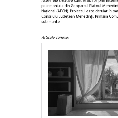
Atelierele creative sunt realizate prin inter
patrimoniului din Geoparcul Platoul Mehedinți
Național (AFCN). Proiectul este derulat în pa
Consiliului Județean Mehedinți, Primăria Com
sub munte.
Articole conexe: