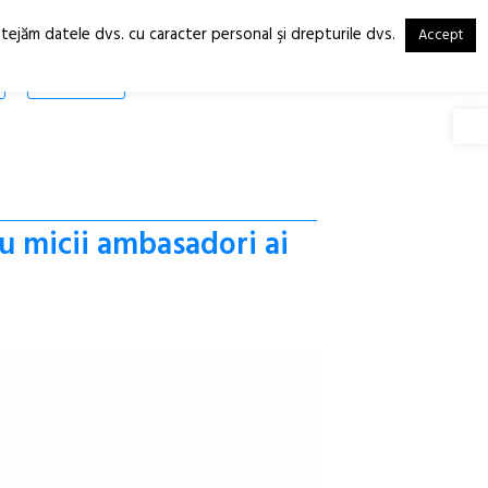
otejăm datele dvs. cu caracter personal şi drepturile dvs.
Accept
RO
EN
SHOP
Deschide
u micii ambasadori ai