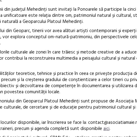
i.
nii din județul Mehedinți sunt invitați la Ponoarele să participe la cinci
nificatoare este relația dintre om, patrimoniul natural și cultural, st
 și naturală a Geoparcului Platoul Mehedinți.
ui din Geoparc, tinerii vor avea alături artiști contemporani și experți
Open Call – 
 vor explora conceptul om-natură-patrimoniu, din perspectivele celor 
.
Awards 202
lorile culturale ale zonei în care trăiesc și metode creative de a aduce
i vor contribui la reconstruirea multimedia a peisajului cultural și natural
lităților teoretice, tehnice și practice în ceea ce privește producția de
, precum și la creșterea gradului de conștientizare a celor tineri cu priv
a obiectiv și dezvoltarea de competențe în documentarea şi utilizarea 
an povestea comunității locale.
imoniului din Geoparcul Platoul Mehedinți sunt propuse de Asociația 
e culturale, de cercetare și de educație pentru patrimoniul cultural și 
a locurilor disponibile, iar înscrierea se face la: contact@asociatiamaie.r
e traineri, precum și agenda completă sunt disponibile
aici
.