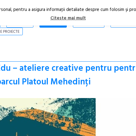
rsonal, pentru a asigura informaţii detaliate despre cum folosim şi pr
Citeste mai mult
ARTICOLE
STIRI
REVISTA PRINT
CONTACT
E PROIECTE
du – ateliere creative pentru pentr
arcul Platoul Mehedinți