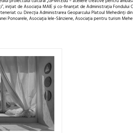
mediul proiectului cultural „GPMh.Edu – ateliere creative pentru ambas
”, inițiat de Asociația MAIE și co-finanțat de Administrația Fondului C
rteneriat cu: Direcția Administrarea Geoparcului Platoul Mehedinți din
unei Ponoarele, Asociația Iele-Sânziene, Asociația pentru turism Mehe