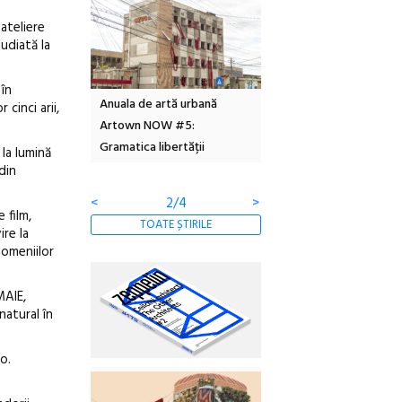
 ateliere
udiată la
 în
Local Design
Anuala de artă urbană
Festivalul Cinemascop
cinci arii,
6
Artown NOW #5:
revine la Eforie Sud cu a
Gramatica libertății
ediție
 la lumină
 din
<
2/4
>
 film,
TOATE ȘTIRILE
ire la
domeniilor
MAIE,
natural în
o.