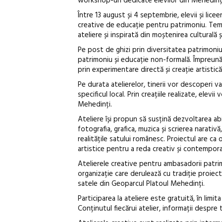
workshop-uri dedicate elevilor din Mehedinț
Între 13 august și 4 septembrie, elevii și licee
creative de educație pentru patrimoniu. Tema u
ateliere și inspirată din moștenirea culturală
Pe post de ghizi prin diversitatea patrimoniul
patrimoniu și educație non-formală. Împreună,
prin experimentare directă și creație artistică
Pe durata atelierelor, tinerii vor descoperi va
specificul local. Prin creațiile realizate, elevi
Mehedinți.
Ateliere își propun să susțină dezvoltarea abi
fotografia, grafica, muzica și scrierea narativă
realitățile satului românesc. Proiectul are c
artistice pentru a reda creativ și contempor
Atelierele creative pentru ambasadorii patr
organizație care derulează cu tradiție proiect
satele din Geoparcul Platoul Mehedinți.
Participarea la ateliere este gratuită, în limit
Conținutul fiecărui atelier, informații despr