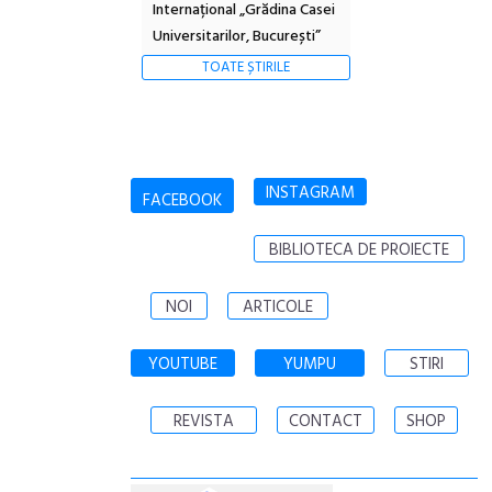
Internațional „Grădina Casei
Universitarilor, București”
TOATE ȘTIRILE
INSTAGRAM
FACEBOOK
BIBLIOTECA DE PROIECTE
NOI
ARTICOLE
YOUTUBE
YUMPU
STIRI
REVISTA
CONTACT
SHOP