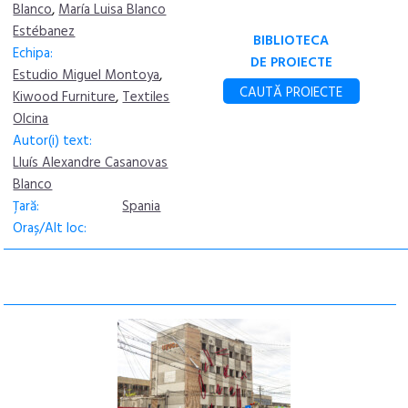
Blanco
,
María Luisa Blanco
Estébanez
BIBLIOTECA
Echipa:
DE PROIECTE
Estudio Miguel Montoya
,
CAUTĂ PROIECTE
Kiwood Furniture
,
Textiles
Olcina
Autor(i) text:
Lluís Alexandre Casanovas
Blanco
Țară:
Spania
Oraș/Alt loc: