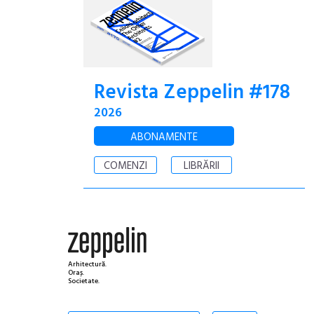
Revista Zeppelin #178
2026
ABONAMENTE
COMENZI
LIBRĂRII
Arhitectură.
Oraș.
Societate.