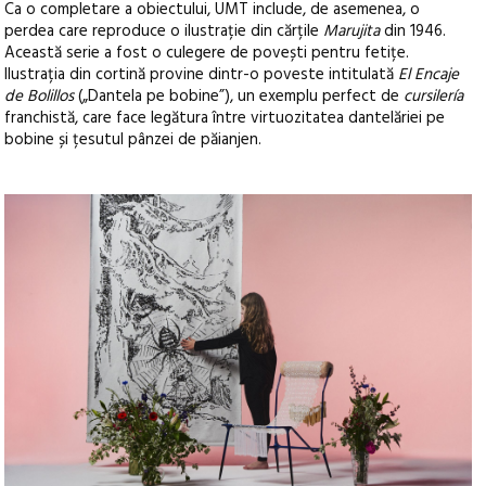
Ca o completare a obiectului, UMT include, de asemenea, o
perdea care reproduce o ilustrație din cărțile
Marujita
din 1946.
Această serie a fost o culegere de povești pentru fetițe.
Ilustrația din cortină provine dintr-o poveste intitulată
El Encaje
de Bolillos
(„Dantela pe bobine”), un exemplu perfect de
cursilería
franchistă, care face legătura între virtuozitatea dantelăriei pe
bobine și țesutul pânzei de păianjen.