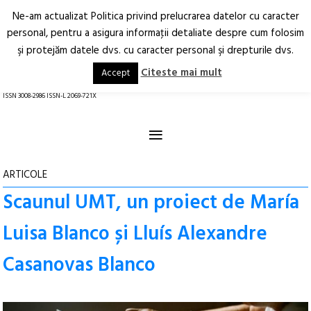
Ne-am actualizat Politica privind prelucrarea datelor cu caracter
Deschide
RO
EN
personal, pentru a asigura informaţii detaliate despre cum folosim
şi protejăm datele dvs. cu caracter personal şi drepturile dvs.
Arhitectură.
Oraș.
Societate.
Citeste mai mult
Accept
revistă online
ISSN 3008-2986 ISSN-L 2069-721X
≡
ARTICOLE
Scaunul UMT, un proiect de María
Luisa Blanco și Lluís Alexandre
Casanovas Blanco