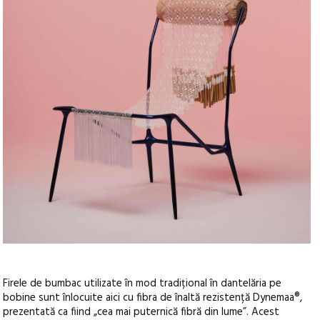
Firele de bumbac utilizate în mod tradițional în dantelăria pe
bobine sunt înlocuite aici cu fibra de înaltă rezistență Dynemaa®,
prezentată ca fiind „cea mai puternică fibră din lume”. Acest