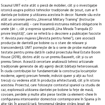
Scaunul UMT este atât o piesă de mobilier, cât și o investigație
istorică asupra politicii tehnicilor tradiționale de țesut, cum ar fi
dantela pe bobine și utilizarea acesteia în decor. Numele său este
atât un acronim pentru „Universal Military Training” (Instrucție
militară universală) – care înseamnă instruirea militară obligatorie în
unele țări –, cât și expresia spaniolă „Una Mirada Tranquila (O
privire liniștită)”, care se referă la o descriere a publicației fasciste
Y: Revista para mujeres
(„Revista pentru femei”), care asociază
producția de dantelă pe bobine cu o stare de relaxare și
transcendență. UMT pornește de la o serie de probe materiale
testate pentru prima dată în cadrul proiectului Real Estate Boom
House (2018), distins atât cu un premiu Bauwelt, cât și cu un
premiu Simon. Această cercetare analizează tehnici artizanale
tradiționale generate de alți agenți decât bărbații heterosexuali.
În ciuda contribuției lor fundamentale la construcția locuințelor
moderne, agenți precum femeile, indivizii queer și alții au fost
trecuți cu vederea atât în producția arhitecturală, cât și în istoria
acesteia. Proiectul, care folosește contextul spaniol ca studiu de
caz, explorează utilizarea dantelei pe bobine la fețe de masă,
covoare, perdele și multe alte piese textile ca element-cheie în
configurarea interioarelor domestice contemporane în Spania și în
alte țări. În această țară, fenomenul rămâne strâns legat de