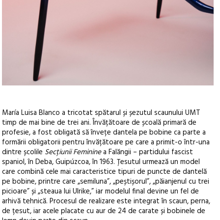
María Luisa Blanco a tricotat spătarul și șezutul scaunului UMT
timp de mai bine de trei ani. Învățătoare de școală primară de
profesie, a fost obligată să învețe dantela pe bobine ca parte a
formării obligatorii pentru învățătoare pe care a primit-o într-una
dintre școlile
Secțiunii Feminine
a Falăngii – partidului fascist
spaniol, în Deba, Guipúzcoa, în 1963. Țesutul urmează un model
care combină cele mai caracteristice tipuri de puncte de dantelă
pe bobine, printre care „semiluna”, „peștișorul”, „păianjenul cu trei
picioare” și „steaua lui Ulrike,” iar modelul final devine un fel de
arhivă tehnică. Procesul de realizare este integrat în scaun, perna,
de țesut, iar acele placate cu aur de 24 de carate și bobinele de