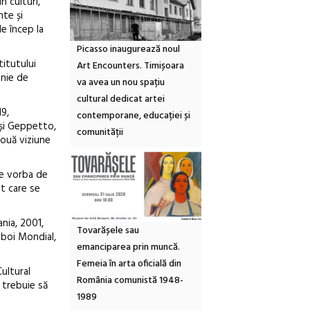
n culturi,
nte și
e încep la
Picasso inaugurează noul
titutului
Art Encounters. Timișoara
anie de
va avea un nou spațiu
cultural dedicat artei
19,
contemporane, educației și
nși Geppetto,
comunității
nouă viziune
te vorba de
nt care se
ania, 2001,
Tovarășele sau
zboi Mondial,
emanciparea prin muncă.
Femeia în arta oficială din
Cultural
România comunistă 1948-
, trebuie să
1989