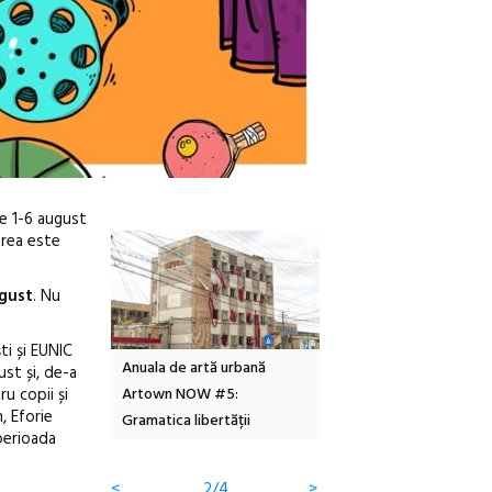
re 1-6 august
area este
ugust
. Nu
ti și EUNIC
tă urbană
Festivalul Cinemascop
Sleeping Beauties la Bor
ust și, de-a
ru copii și
 #5:
revine la Eforie Sud cu a IX-a
dulceață de amintiri la
, Eforie
ertății
ediție
borcan, o cameră obscur
perioada
clătite cu apă minerală
<
3/4
>