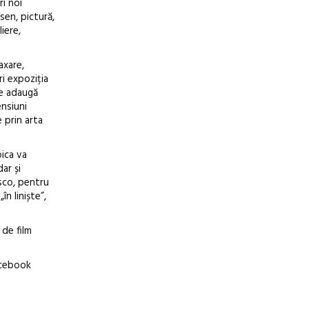
ri noi
sen, pictură,
iere,
axare,
i expoziția
se adaugă
ensiuni
e prin arta
oica va
ar și
isco, pentru
în liniște”,
 de film
Facebook