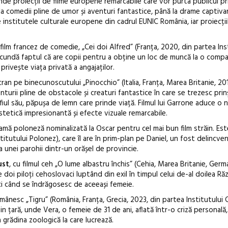
nde proiecții de filme europene remarcabile care vor purta publicul pri
 la comedii pline de umor și aventuri fantastice, până la drame captiva
institutele culturale europene din cadrul EUNIC România, iar proiecțiil
 film francez de comedie, „Cei doi Alfred” (Franța, 2020, din partea Ins
ascundă faptul că are copii pentru a obține un loc de muncă la o comp
privește viața privată a angajaților.
cran pe binecunoscutului „Pinocchio” (Italia, Franța, Marea Britanie, 20
enturii pline de obstacole și creaturi fantastice în care se trezesc pri
fiul său, păpușa de lemn care prinde viață. Filmul lui Garrone aduce o 
 estetică impresionantă și efecte vizuale remarcabile.
dramă poloneză nominalizată la Oscar pentru cel mai bun film străin. Es
titutului Polonez), care îl are în prim-plan pe Daniel, un fost delincve
 unei parohii dintr-un orășel de provincie.
ust
, cu filmul ceh „O lume albastru închis” (Cehia, Marea Britanie, Germ
doi piloți cehoslovaci luptând din exil în timpul celui de-al doilea Ră
ci când se îndrăgosesc de aceeași femeie.
mânesc „Tigru” (România, Franța, Grecia, 2023, din partea Institutului 
n țară, unde Vera, o femeie de 31 de ani, aflată într-o criză personală
 grădina zoologică la care lucrează.