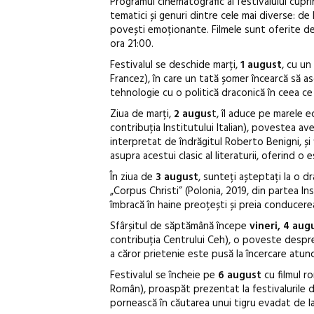
Programul cinematografic al festivalului cupri
tematici și genuri dintre cele mai diverse: de
povești emoționante. Filmele sunt oferite de 
ora 21:00.
Festivalul se deschide marți,
1 august
, cu un
Francez), în care un tată șomer încearcă să 
tehnologie cu o politică draconică în ceea ce 
Ziua de marți,
2 augus
t, îl aduce pe marele e
contribuția Institutului Italian), povestea av
interpretat de îndrăgitul Roberto Benigni, și 
asupra acestui clasic al literaturii, oferind o
În ziua de
3 august
, sunteți așteptați la o 
„Corpus Christi” (Polonia, 2019, din partea Ins
îmbracă în haine preoțești și preia conducerea
Sfârșitul de săptămână începe
vineri, 4 aug
contribuția Centrului Ceh), o poveste despre 
a căror prietenie este pusă la încercare atun
Festivalul se încheie pe
6 august
cu filmul ro
Român), proaspăt prezentat la festivalurile di
pornească în căutarea unui tigru evadat de la