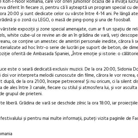
e Koh-I-Noor România, care vor oferi juniorilor ocazia de a învăța lucru
va diferit în fiecare zi, pentru că îi așteaptă un program special cu de
 ora 20:00 și sunt dedicate celor cu vârste între 4-14 ani. Pe lângă atel
 grădină și o zonă cu LEGO, o masă de ping-pong și una de foosball.
vârstele expoziții și zone special amenajate, cum ar fi un spațiu de rel
els, white cube-ul ce revine an de an în grădina de vară, veți descoper
dreanu, ce conține un amestec de amintiri personale inedite, cărora li 
terializate ad hoc într-o serie de lucrări pe suport de beton, de dim
xpoziție oferită de Ambasada Spaniei, „Între emoție și istorie: o călători
uce este o seară dedicată exclusiv muzicii. De la ora 20:00, Sidonia D
 doi vor interpreta melodii cunoscute din filme, cărora le vor recrea, d
t după, de la ora 21:00, începe petrecerea! Și nu oricum, ci la silent d
de ales între 3 canale, fiecare cu stilul și atmosfera lui, și vor asculta „
 de grupul de prieteni.
e liberă. Grădina de vară se deschide zilnic la ora 18:00, iar proiecțiile
festivalului și pentru mai multe informații, puteți vizita paginile de 
Romania