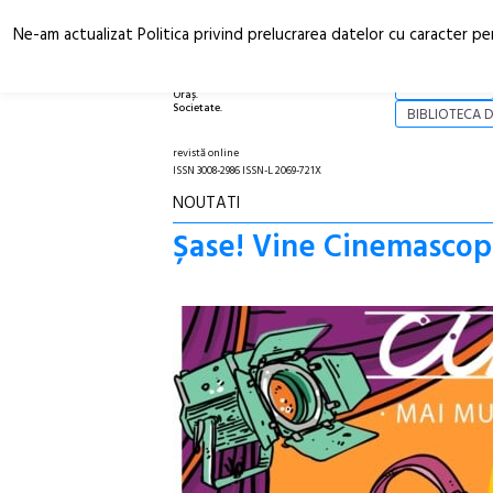
Ne-am actualizat Politica privind prelucrarea datelor cu caracter pe
Arhitectură.
NOI
Oraș.
Societate.
BIBLIOTECA D
revistă online
ISSN 3008-2986 ISSN-L 2069-721X
NOUTATI
Șase! Vine Cinemascop –