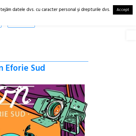
otejăm datele dvs. cu caracter personal şi drepturile dvs.
Accept
RO
EN
SHOP
Deschide
n Eforie Sud