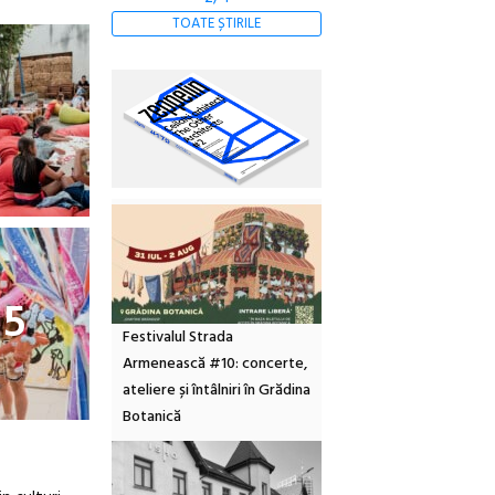
TOATE ȘTIRILE
15
Festivalul Strada
Armenească #10: concerte,
ateliere și întâlniri în Grădina
Botanică