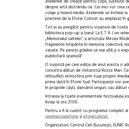
atelierele de creație pentru copii, suținute d
despre artă distrându-se. Cei mici vor crea ce
colaje și mixed media. Atelierele se încheie la
prietenii de la Eforie Colorat au amplasat în
Tot ei au pregătit pentru viziatorii de toate 
biblioteca pop-up și barul. La E T A J on whe
„Memorialul saltelei”, a artistului Mircea Mo
fragmente întipărite în memoria colectivă, ma
variate. Pe pereții grădinii se mai află și o e
publicitară spaniolă”.
O surpriză pe care ediția de anul acesta o ad
concetra alături de chitaristul Rosta Man. Cei
reînsufleți atmosfera prin tușe proprii. Imedia
prima dată în Eforie Sud. Participanții vor avea 
în propriile căști, dansând singuri, sau alături
Intrarea la toate evenimentele festivalului est
încep la ora 21:00.
Pentru a fi la curent cu programul complet al 
cinemascopeforie
și
eforiecolorat
.
Organizatori: Centrul Ceh București, EUNIC 