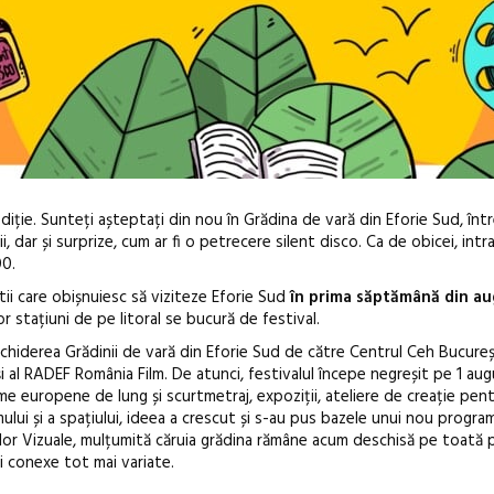
diție. Sunteți așteptați din nou în Grădina de vară din Eforie Sud, înt
i, dar și surprize, cum ar fi o petrecere silent disco.
Ca de obicei, intr
00.
ii care obișnuiesc să viziteze Eforie Sud
în prima săptămână din a
ltor stațiuni de pe litoral se bucură de festival.
hiderea Grădinii de vară din Eforie Sud de către Centrul Ceh Bucureș
Anuala de ar
 și al RADEF România Film. De atunci, festivalul începe negreșit pe 1 aug
ilme europene de lung și scurtmetraj, expoziții, ateliere de creație pent
Artown NOW
lui și a spațiului, ideea a crescut și s-au pus bazele unui nou program
Gramatica lib
lor Vizuale, mulțumită căruia grădina rămâne acum deschisă pe toată 
ăți conexe tot mai variate.