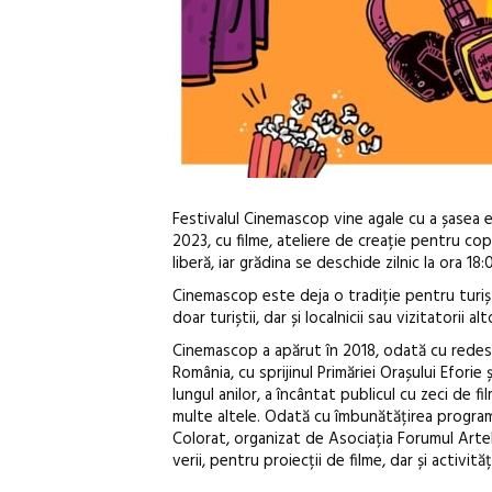
Festivalul Cinemascop vine agale cu a șasea e
2023, cu filme, ateliere de creație pentru copi
liberă, iar grădina se deschide zilnic la ora 18:
Cinemascop este deja o tradiție pentru turișt
doar turiștii, dar și localnicii sau vizitatorii a
Cinemascop a apărut în 2018, odată cu redesc
România, cu sprijinul Primăriei Orașului Eforie
lungul anilor, a încântat publicul cu zeci de f
multe altele. Odată cu îmbunătățirea programu
Colorat, organizat de Asociația Forumul Arte
verii, pentru proiecții de filme, dar și activit