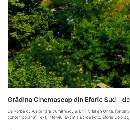
Grădina Cinemascop din Eforie Sud – de 
De vorbă cu Alexandra Dumitrescu și Emil Cristian Ghiță, fondatori
contemporană” Text, interviu: Evantia Barca Foto: Eforie Colorat