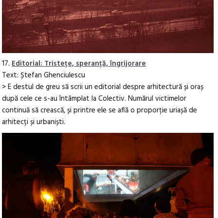
17.
Editorial: Tristețe, speranță, îngrijorare
Text: Ștefan Ghenciulescu
> E destul de greu să scrii un editorial despre arhitectură și oraș
după cele ce s-au întâmplat la Colectiv. Numărul victimelor
continuă să crească, și printre ele se află o proporție uriașă de
arhitecți și urbaniști.