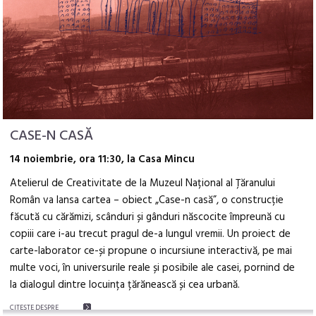
CASE-N CASĂ
14 noiembrie, ora 11:30, la Casa Mincu
Atelierul de Creativitate de la Muzeul Național al Țăranului
Român va lansa cartea – obiect „Case-n casă”, o construcție
făcută cu cărămizi, scânduri și gânduri născocite împreună cu
copiii care i-au trecut pragul de-a lungul vremii. Un proiect de
carte-laborator ce-și propune o incursiune interactivă, pe mai
multe voci, în universurile reale și posibile ale casei, pornind de
la dialogul dintre locuința țărănească și cea urbană.
CITEŞTE DESPRE