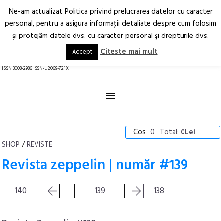
Ne-am actualizat Politica privind prelucrarea datelor cu caracter
Deschide
RO
EN
personal, pentru a asigura informaţii detaliate despre cum folosim
şi protejăm datele dvs. cu caracter personal şi drepturile dvs.
Arhitectură.
Oraș.
Societate.
Citeste mai mult
Accept
revistă online
ISSN 3008-2986 ISSN-L 2069-721X
≡
Cos
0
Total:
0Lei
SHOP
/
REVISTE
Revista zeppelin | număr #139
140
139
138