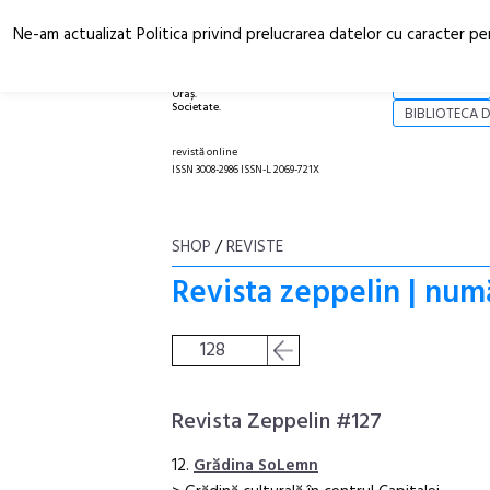
Ne-am actualizat Politica privind prelucrarea datelor cu caracter pe
Arhitectură.
NOI
Oraș.
Societate.
BIBLIOTECA D
revistă online
ISSN 3008-2986 ISSN-L 2069-721X
SHOP
/
REVISTE
Revista zeppelin | num
128
Revista Zeppelin #127
12.
Grădina SoLemn