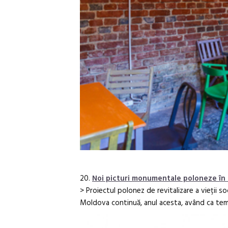
20.
Noi picturi monumentale poloneze în B
> Proiectul polonez de revitalizare a vieții soc
Moldova continuă, anul acesta, având ca tem