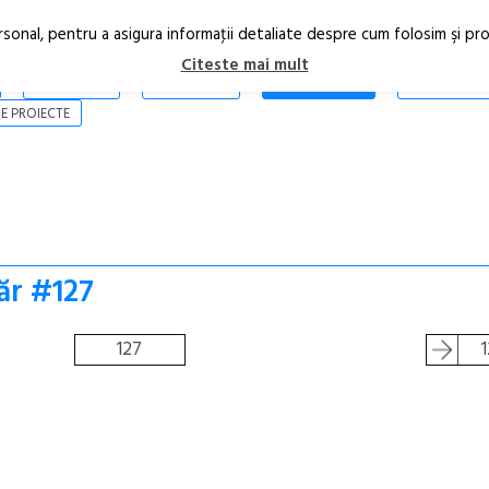
rsonal, pentru a asigura informaţii detaliate despre cum folosim şi pr
Citeste mai mult
ARTICOLE
STIRI
REVISTA PRINT
CONTACT
E PROIECTE
ăr #127
127