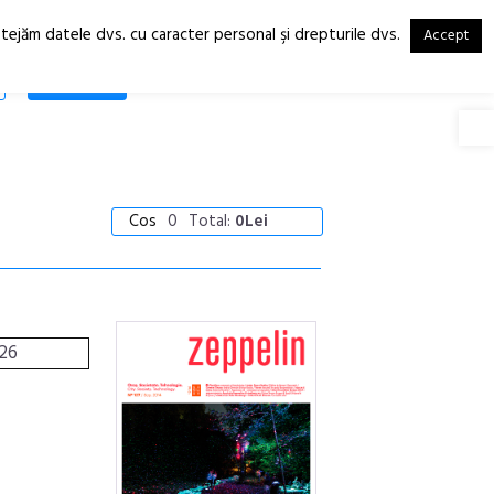
otejăm datele dvs. cu caracter personal şi drepturile dvs.
Accept
RO
EN
SHOP
Deschide
Cos
0
Total:
0Lei
126