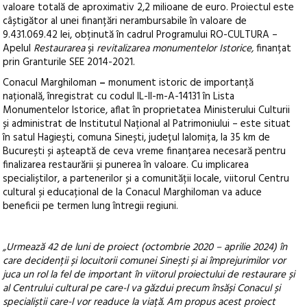
valoare totală de aproximativ 2,2 milioane de euro. Proiectul este
câștigător al unei finanțări nerambursabile în valoare de
9.431.069.42 lei, obținută în cadrul Programului RO-CULTURA –
Apelul
Restaurarea
și
revitalizarea monumentelor
Istorice,
finanțat
prin Granturile SEE 2014-2021.
Conacul Marghiloman
–
monument istoric de importanță
națională, înregistrat cu codul IL-II-m-A-14131 în Lista
Monumentelor Istorice, aflat în proprietatea Ministerului Culturii
și administrat de Institutul Național al Patrimoniului – este situat
în satul Hagiești, comuna Sinești, județul Ialomița, la 35 km de
București și așteaptă de ceva vreme finanțarea necesară pentru
finalizarea restaurării și punerea în valoare. Cu implicarea
specialiștilor, a partenerilor și a comunității locale, viitorul Centru
cultural și educațional de la Conacul Marghiloman va aduce
beneficii pe termen lung întregii regiuni.
„Urmează 42 de luni de proiect (octombrie 2020 – aprilie 2024) în
care decidenții și locuitorii comunei Sinești și ai împrejurimilor vor
juca un rol la fel de important în viitorul proiectului de restaurare și
al Centrului cultural pe care-l va găzdui precum însăși Conacul și
specialiștii care-l vor readuce la viață. Am propus acest proiect