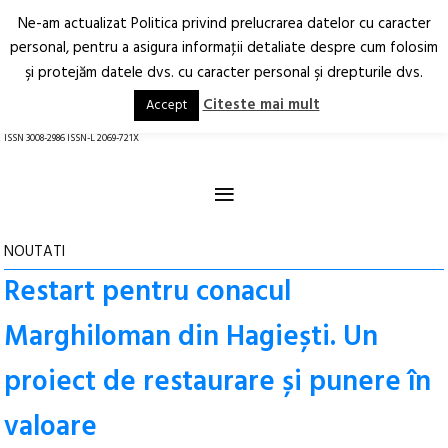
Ne-am actualizat Politica privind prelucrarea datelor cu caracter
Deschide
RO
EN
personal, pentru a asigura informaţii detaliate despre cum folosim
şi protejăm datele dvs. cu caracter personal şi drepturile dvs.
Arhitectură.
Oraș.
Societate.
Citeste mai mult
Accept
revistă online
ISSN 3008-2986 ISSN-L 2069-721X
≡
NOUTATI
Restart pentru conacul
Marghiloman din Hagiești. Un
proiect de restaurare și punere în
valoare