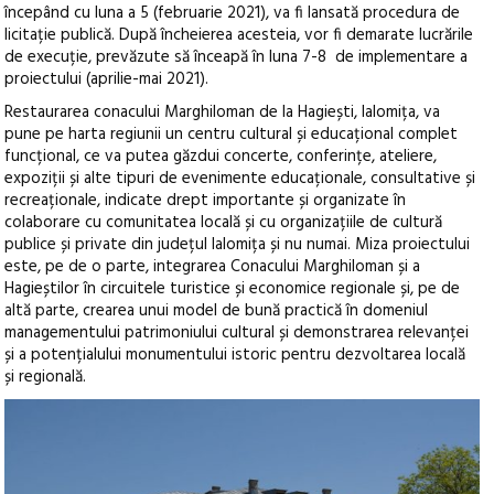
începând cu luna a 5 (februarie 2021), va fi lansată procedura de
licitație publică. După încheierea acesteia, vor fi demarate lucrările
de execuție, prevăzute să înceapă în luna 7-8 de implementare a
proiectului (aprilie-mai 2021).
Restaurarea conacului Marghiloman de la Hagiești, Ialomița, va
pune pe harta regiunii un centru cultural și educațional complet
funcțional, ce va putea găzdui concerte, conferințe, ateliere,
expoziții și alte tipuri de evenimente educaționale, consultative și
recreaționale, indicate drept importante și organizate în
colaborare cu comunitatea locală și cu organizațiile de cultură
publice și private din județul Ialomița și nu numai. Miza proiectului
este, pe de o parte, integrarea Conacului Marghiloman și a
Hagieștilor în circuitele turistice și economice regionale și, pe de
altă parte, crearea unui model de bună practică în domeniul
managementului patrimoniului cultural și demonstrarea relevanței
și a potențialului monumentului istoric pentru dezvoltarea locală
și regională.