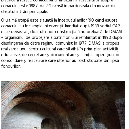
biserica și reface conacul. Anul finalizării intervențiilor asupra
conacului este 1887, dată înscrisă în pardoseala din mozaic din
dreptul intrării principale.
O ultimă etapă este situată la începutul anilor ’90 când asupra
conacului au loc ample intervenții. Imediat după 1989 sediul CAP
este devastat, doar ulterior construcția fiind preluată de DMASI
– organismul de protejare a patrimoniului reînființat în 1990 după
desființarea de către regimul comunist în 1977. DMASI a propus
realizarea unui centru cultural care să aibă în prim-plan activități
educative, de cercetare și documentare și a inițiat operațiuni de
consolidare și restaurare care ulterior au fost stopate din lipsa
fondurilor.