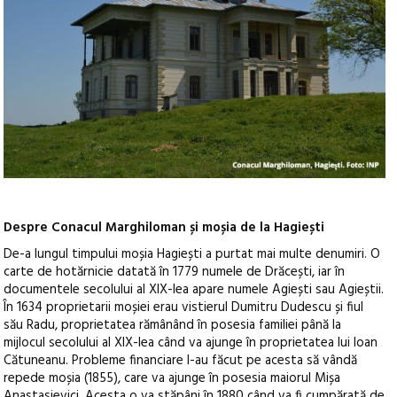
Despre Conacul Marghiloman și moșia de la Hagiești
De-a lungul timpului moșia Hagiești a purtat mai multe denumiri. O
carte de hotărnicie datată în 1779 numele de Drăcești, iar în
documentele secolului al XIX-lea apare numele Agiești sau Agieștii.
În 1634 proprietarii moșiei erau vistierul Dumitru Dudescu și fiul
său Radu, proprietatea rămânând în posesia familiei până la
mijlocul secolului al XIX-lea când va ajunge în proprietatea lui Ioan
Cătuneanu. Probleme financiare l-au făcut pe acesta să vândă
repede moșia (1855), care va ajunge în posesia maiorul Mișa
Anastasievici. Acesta o va stăpâni în 1880 când va fi cumpărată de