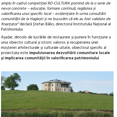
amplu în cadrul competiției RO-CULTURA pornind de la o serie de
nevoi concrete – educație, formare continuă, regăsirea și
valorificarea unui specific local – evidențiate în urma consultării
comunității de la Hagiești și ne bucurăm că ele au fost validate de
finanțator”
declară Ștefan Bâlici, directorul Institutului Național al
Patrimoniului.
Așadar, dincolo de lucrările de restaurare și punere în funcțiune a
unui obiectiv cultural și istoric valoros și recuperarea unei
moșteniri arhitecturale și culturale uitate, obiectivul specific al
proiectului este
impulsionarea dezvoltării comunitare locale
și implicarea comunității în valorificarea patrimoniului
.