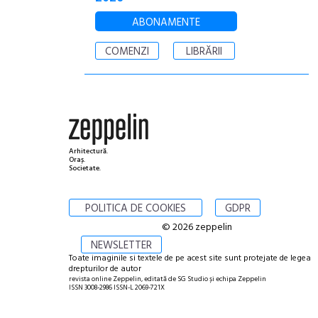
ABONAMENTE
COMENZI
LIBRĂRII
Arhitectură.
Oraș.
Societate.
POLITICA DE COOKIES
GDPR
© 2026 zeppelin
NEWSLETTER
Toate imaginile si textele de pe acest site sunt protejate de legea
drepturilor de autor
revista online Zeppelin, editată de SG Studio și echipa Zeppelin
ISSN 3008-2986 ISSN-L 2069-721X