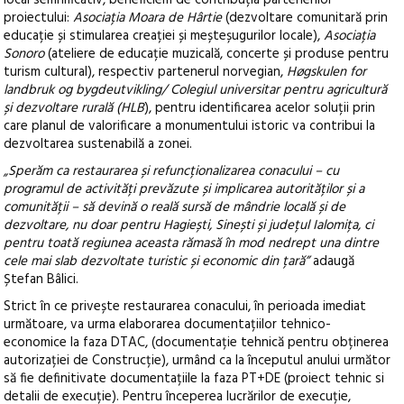
local semnificativ, beneficiem de contribuția partenerilor
proiectului:
Asociația Moara de Hârtie
(dezvoltare comunitară prin
educație și stimularea creației și meșteșugurilor locale),
Asociația
Sonoro
(ateliere de educație muzicală, concerte și produse pentru
turism cultural), respectiv partenerul norvegian,
Høgskulen for
landbruk og bygdeutvikling/ Colegiul universitar pentru agricultură
și dezvoltare rurală (HLB
), pentru identificarea acelor soluții prin
care planul de valorificare a monumentului istoric va contribui la
dezvoltarea sustenabilă a zonei.
„Sperăm ca restaurarea și refuncționalizarea conacului – cu
programul de activități prevăzute și implicarea autorităților și a
comunității – să devină o reală sursă de mândrie locală și de
dezvoltare, nu doar pentru Hagiești, Sinești și județul Ialomița, ci
pentru toată regiunea aceasta rămasă în mod nedrept una dintre
cele mai slab dezvoltate turistic și economic din țară”
adaugă
Ștefan Bâlici.
Strict în ce privește restaurarea conacului, în perioada imediat
următoare, va urma elaborarea documentațiilor tehnico-
economice la faza DTAC, (documentație tehnică pentru obținerea
autorizației de Construcție), urmând ca la începutul anului următor
să fie definitivate documentațiile la faza PT+DE (proiect tehnic si
detalii de execuție). Pentru începerea lucrărilor de execuție,