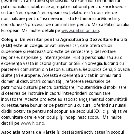
gestionează atestarea specialiștilor și experților din domeniul
patrimoniului imobil, este agregator național pentru Enciclopedia
culturală europeană [europeana.eu], elaborează dosarele de
nominalizare pentru înscrierea în Lista Patrimoniului Mondial și
coordonează procesul de nominalizare pentru Marca Patrimoniului
European. Mai multe detalii pe
www.patrimoniu.ro
.
Colegiul Universitar pentru Agricultură și Dezvoltare Rurală
(HLB)
este un colegiu privat universitar, care oferă studii
superioare și realizează proiecte de cercetare și dezvoltare
regionale, naționale și internaționale. HLB și personalul său au o
experiență vastă în cadrul granturilor SEE / Norvegia, lucrând cu
parteneri comunitari din Letonia, Lituania, Republica Cehă, Slovacia
și alte țări europene. Această experiență a vizat în primul rând
domeniul dezvoltării comunității, refacerea resurselor de
patrimoniu cultural pentru participare, împuternicire și mobilizare
și oferirea de instruire în cadrul întreprinderii comunitare
inovatoare. Aceste proiecte au asociat angajamentul comunității
cu restaurarea bunurilor de patrimoniu cultural, oferind nu numai
clădiri potrivite pentru noi scopuri ale secolului XXI, ci și inițiative
comunitare care le vor locui și își îndeplinesc scopul. Mai multe
detalii pe
www.hlb.no
.
Asociația Moara de Hârtie
își desfășoară activitatea în scopul