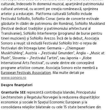
culturale, îndeosebi în domeniul muzical, aparținând patrimoniului
cultural universal, cu accent pe creația românească, sprijinirea
artelor și a educației. Platforma culturală SoNoRo include
Festivalul SoNoRo, SoNoRo Conac (seria de concerte estivale
găzduite în clădiri de patrimoniu din România), SoNoRo Musikland
(festival dedicat tradițiilor și patrimoniului arhitectural al
Transilvaniei), SoNoRo Interferențe (programul de burse pentru
tineri muzicieni) și SoNoRo Arezzo. Încă de la debut, Asociația
Sonoro a reușit să includă Festivalul SoNoRo într-o rețea de
festivaluri din întreaga lume: Germania – „Chiemgauer
Musikfrühling”, Austria – „Festivalul Gmunden”, Anglia – „Music at
Plush”, Slovenia – „Festivalul Tartini”, sau Japonia – „Kobe
International Arts Festival”, cu unele dintre ele concepând
programe artistice comune. Asociația Sonoro este membră a
European Festivals Association
. Mai multe detalii pe
www.sonoro.ro
Despre finanțatori
Granturile SEE
reprezintă contribuția Islandei, Principatului
Liechtenstein și Regatului Norvegiei la reducerea disparităților
economice și sociale în Spațiul Economic European și la
consolidarea relațiilor bilaterale cu cele 15 state beneficiare din