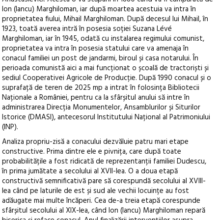
Ion (Iancu) Marghiloman, iar după moartea acestuia va intra în
proprietatea fiului, Mihail Marghiloman. După decesul lui Mihail, în
1923, toată averea intră în posesia soției Suzana Lévé
Marghiloman, iar în 1945, odată cu instalarea regimului comunist,
proprietatea va intra în posesia statului care va amenaja în
conacul familiei un post de jandarmi, biroul și casa notarului. În
perioada comunistă aici a mai funcționat o școală de tractoriști și
sediul Cooperativei Agricole de Producție. După 1990 conacul și o
suprafață de teren de 2025 mp a intrat în folosința Bibliotecii
Naționale a României, pentru ca la sfârșitul anului să intre în
administrarea Direcția Monumentelor, Ansamblurilor și Siturilor
Istorice (DMASI), antecesorul Institutului Național al Patrimoniului
(INP).
Analiza propriu-zisă a conacului dezvăluie patru mari etape
constructive. Prima dintre ele e pivnița, care după toate
probabilitățile a fost ridicată de reprezentanții familiei Dudescu,
în prima jumătate a secolului al XVII-lea. O a doua etapă
constructivă semnificativă pare să corespundă secolului al XVIII-
lea când pe laturile de est și sud ale vechii locuințe au fost
adăugate mai multe încăperi. Cea de-a treia etapă corespunde
sfârșitul secolului al XIX-lea, când Ion (Iancu) Marghiloman repară