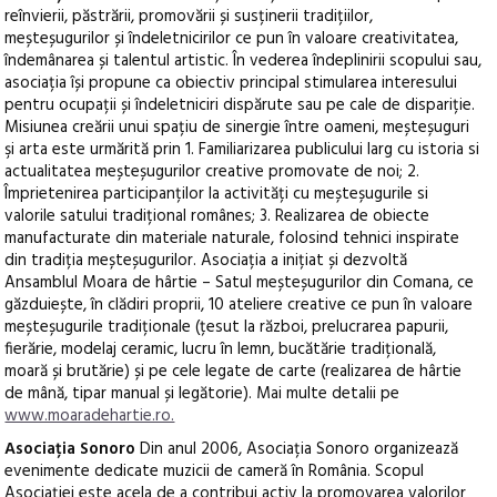
reînvierii, păstrării, promovării și susținerii tradițiilor,
meșteșugurilor și îndeletnicirilor ce pun în valoare creativitatea,
îndemânarea și talentul artistic. În vederea îndeplinirii scopului sau,
asociația își propune ca obiectiv principal stimularea interesului
pentru ocupații și îndeletniciri dispărute sau pe cale de dispariție.
Misiunea creării unui spațiu de sinergie între oameni, meșteșuguri
şi arta este urmărită prin 1. Familiarizarea publicului larg cu istoria si
actualitatea meșteșugurilor creative promovate de noi; 2.
Împrietenirea participanților la activități cu meșteșugurile si
valorile satului tradițional românes; 3. Realizarea de obiecte
manufacturate din materiale naturale, folosind tehnici inspirate
din tradiția meșteșugurilor. Asociația a inițiat și dezvoltă
Ansamblul Moara de hârtie – Satul meșteșugurilor din Comana, ce
găzduiește, în clădiri proprii, 10 ateliere creative ce pun în valoare
meșteșugurile tradiționale (țesut la război, prelucrarea papurii,
fierărie, modelaj ceramic, lucru în lemn, bucătărie tradițională,
moară și brutărie) și pe cele legate de carte (realizarea de hârtie
de mână, tipar manual și legătorie). Mai multe detalii pe
www.moaradehartie.ro.
Asociația
Sonoro
Din anul 2006, Asociația Sonoro organizează
evenimente dedicate muzicii de cameră în România. Scopul
Asociației este acela de a contribui activ la promovarea valorilor