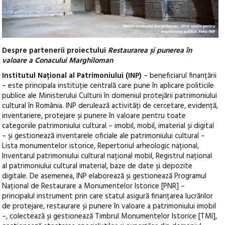
Despre partenerii proiectului
Restaurarea și punerea în
valoare a Conacului Marghiloman
Institutul Național al Patrimoniului (INP)
– beneficiarul finanțării
– este principala instituție centrală care pune în aplicare politicile
publice ale Ministerului Culturii în domeniul protejării patrimoniului
cultural în România. INP derulează activități de cercetare, evidență,
inventariere, protejare și punere în valoare pentru toate
categoriile patrimoniului cultural – imobil, mobil, imaterial și digital
– și gestionează inventarele oficiale ale patrimoniului cultural –
Lista monumentelor istorice, Repertoriul arheologic național,
Inventarul patrimoniului cultural național mobil, Registrul național
al patrimoniului cultural imaterial, baze de date și depozite
digitale. De asemenea, INP elaborează și gestionează Programul
Național de Restaurare a Monumentelor Istorice [PNR] –
principalul instrument prin care statul asigură finanțarea lucrărilor
de protejare, restaurare și punere în valoare a patrimoniului imobil
–, colectează și gestionează Timbrul Monumentelor Istorice [TMI],