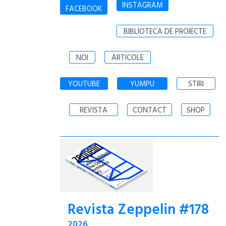
INSTAGRAM
FACEBOOK
BIBLIOTECA DE PROIECTE
NOI
ARTICOLE
YOUTUBE
YUMPU
STIRI
REVISTA
CONTACT
SHOP
Revista Zeppelin #178
2026