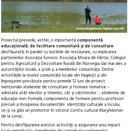
Proiectul prevede, astfel, o importantă
componentă
educațională
,
de facilitare comunitară și de consultare
desfășurată, în paralel cu lucrările de restaurare, cu implicarea
partenerilor Asociația Sonoro, Asociația Moara de Hârtie, Colegiul
pentru Agricultură și Dezvoltare Rurală din Norvegia dar mai ales a
autorităților locale, a școlii și a membrilor comunității. Dintre
activitățile la nivelul comunității locale din Hagiești și din
împrejurimi prevăzute pentru primele 12 luni de proiect
menționăm atelierele de consultare și formare tematice –
adresate atât elevilor și tinerilor, cât și vârstnicilor -, atelierele de
educație non-formală, componenta de formare pentru profesori
precum și începerea documentării identității culturale a locului,
ce-și va găsi un promotor în viitorul
Centru cultural Marghiloman
de la conac.
Pentru desfășurarea acestor activități și asigurarea unui impact