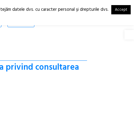
otejăm datele dvs. cu caracter personal şi drepturile dvs.
Accept
RO
EN
SHOP
Deschide
a privind consultarea