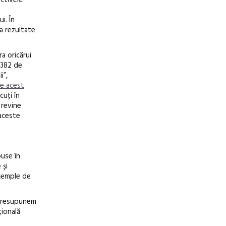
ctivele
i. În
a rezultate
a oricărui
„382 de
i”,
pe acest
cuți în
 revine
 aceste
puse în
 și
exemple de
 presupunem
țională