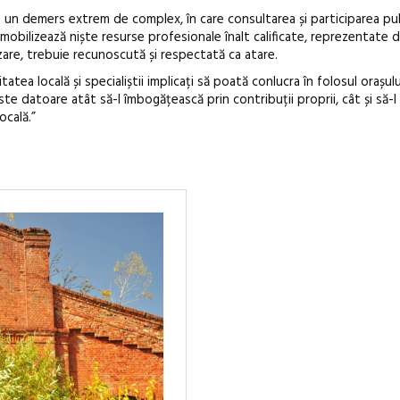
e un demers extrem de complex, în care consultarea și participarea pub
l mobilizează niște resurse profesionale înalt calificate, reprezentate 
izare, trebuie recunoscută și respectată ca atare.
tea locală și specialiștii implicați să poată conlucra în folosul orașului
ste datoare atât să-l îmbogățească prin contribuții proprii, cât și să-l
ocală.”