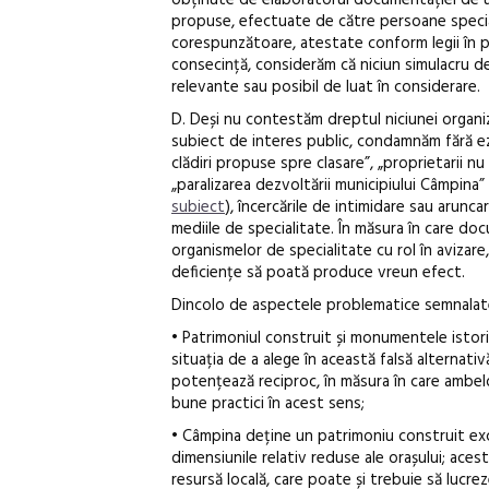
obținute de elaboratorul documentației de u
propuse, efectuate de către persoane special
corespunzătoare, atestate conform legii în pri
consecință, considerăm că niciun simulacru d
relevante sau posibil de luat în considerare.
D. Deși nu contestăm dreptul niciunei organiza
subiect de interes public, condamnăm fără ezi
clădiri propuse spre clasare”, „proprietarii nu
„paralizarea dezvoltării municipiului Câmpina” 
subiect
), încercările de intimidare sau arunca
mediile de specialitate. În măsura în care do
organismelor de specialitate cu rol în avizare,
deficiențe să poată produce vreun efect.
Dincolo de aspectele problematice semnalate
• Patrimoniul construit și monumentele istoric
situația de a alege în această falsă alternati
potențează reciproc, în măsura în care ambelo
bune practici în acest sens;
• Câmpina deține un patrimoniu construit exc
dimensiunile relativ reduse ale orașului; ace
resursă locală, care poate și trebuie să lucrez