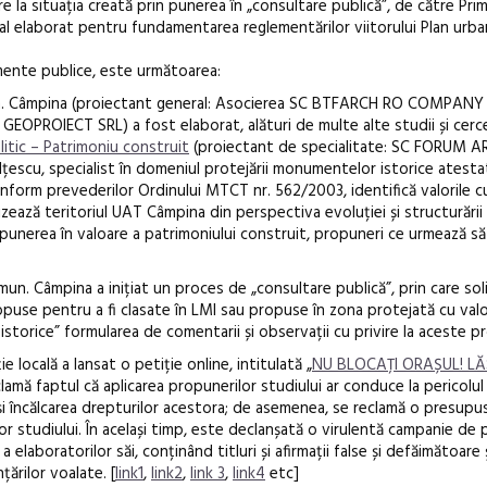
 la situația creată prin punerea în „consultare publică”, de către Pri
eral elaborat pentru fundamentarea reglementărilor viitorului Plan urba
mente publice, este următoarea:
un. Câmpina (proiectant general: Asocierea SC BTFARCH RO COMPANY
OIECT SRL) a fost elaborat, alături de multe alte studii și cerce
itic – Patrimoniu construit
(proiectant de specialitate: SC FORUM AR
lțescu, specialist în domeniul protejării monumentelor istorice atest
onform prevederilor Ordinului MTCT nr. 562/2003, identifică valorile c
izează teritoriul UAT Câmpina din perspectiva evoluției și structurării 
 punerea în valoare a patrimoniului construit, propuneri ce urmează să
 mun. Câmpina a inițiat un proces de „consultare publică”, prin care sol
opuse pentru a fi clasate în LMI sau propuse în zona protejată cu valo
storice” formularea de comentarii și observații cu privire la aceste p
e locală a lansat o petiție online, intitulată „
NU BLOCAȚI ORAȘUL! LĂ
eclamă faptul că aplicarea propunerilor studiului ar conduce la pericolul
 și încălcarea drepturilor acestora; de asemenea, se reclamă o presupus
lor studiului. În același timp, este declanșată o virulentă campanie de 
a elaboratorilor săi, conținând titluri și afirmații false și defăimătoar
țărilor voalate. [
link1
,
link2
,
link 3
,
link4
etc]