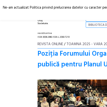
Ne-am actualizat Politica privind prelucrarea datelor cu caracter pe
Arhitectură.
NOI
Oraș.
Societate.
BIBLIOTECA D
revistă online
ISSN 3008-2986 ISSN-L 2069-721X
REVISTA ONLINE
/
TOAMNA 2025 - VARA 2
Poziția Forumului Orga
publică pentru Planul 