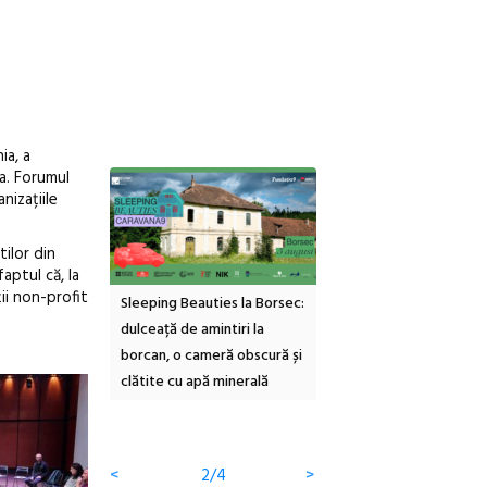
ia, a
-a.
Forumul
nizațiile
tilor din
aptul că, la
ii non-profit
eauties la Borsec:
Festivalul Strada
Picasso inaugurează 
e amintiri la
Armenească #10: concerte,
Art Encounters. Timi
cameră obscură și
ateliere și întâlniri în Grădina
va avea un nou spațiu
 apă minerală
Botanică
cultural dedicat artei
contemporane, educaț
comunității
<
3/4
>