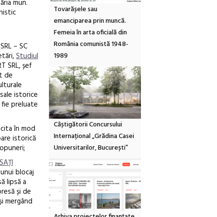
măria mun.
Tovarășele sau
nistic
emanciparea prin muncă.
Femeia în arta oficială din
România comunistă 1948-
 SRL – SC
1989
tări,
Studiul
T SRL, șef
at de
ulturale
sale istorice
 fie preluate
Câștigătorii Concursului
icita în mod
Internațional „Grădina Casei
are istorică
Universitarilor, București”
ropuneri;
SAȚI
 unui blocaj
ă lipsă a
presă și de
e și mergând
Arhiva proiectelor finanțate