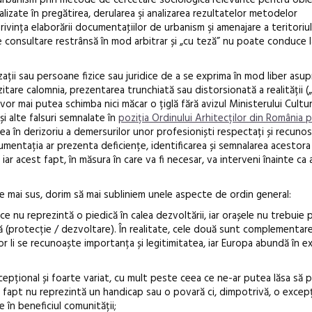
rbanism prin metode de cercetare sociologică relevante pentru obie
izate în pregătirea, derularea şi analizarea rezultatelor metodelor
vința elaborării documentaţiilor de urbanism şi amenajare a teritoriulu
e consultare restrânsă în mod arbitrar și „cu teză” nu poate conduce l
ții sau persoane fizice sau juridice de a se exprima în mod liber asupr
tare calomnia, prezentarea trunchiată sau distorsionată a realității (
 vor mai putea schimba nici măcar o țiglă fără avizul Ministerului Culturi
și alte falsuri semnalate în
poziția Ordinului Arhitecților din România 
rea în derizoriu a demersurilor unor profesioniști respectați și recunos
cumentația ar prezenta deficiențe, identificarea și semnalarea acestora
 iar acest fapt, în măsura în care va fi necesar, va interveni înainte ca
 mai sus, dorim să mai subliniem unele aspecte de ordin general:
e nu reprezintă o piedică în calea dezvoltării, iar orașele nu trebuie 
vă (protecție / dezvoltare). În realitate, cele două sunt complementare
r li se recunoaște importanța și legitimitatea, iar Europa abundă în 
epțional și foarte variat, cu mult peste ceea ce ne-ar putea lăsa să
st fapt nu reprezintă un handicap sau o povară ci, dimpotrivă, o excep
e în beneficiul comunității;