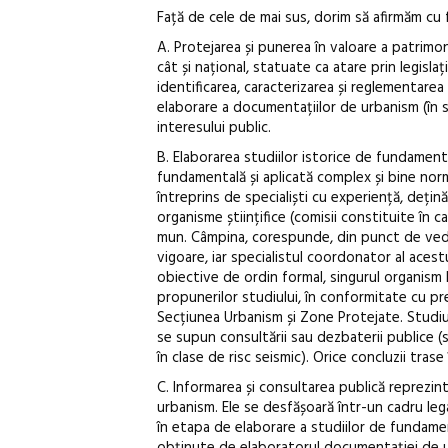
Față de cele de mai sus, dorim să afirmăm cu
A. Protejarea și punerea în valoare a patrimon
cât și național, statuate ca atare prin legisla
identificarea, caracterizarea și reglementarea
elaborare a documentațiilor de urbanism (în s
interesului public.
B. Elaborarea studiilor istorice de fundamen
fundamentală și aplicată complex și bine nor
întreprins de specialiști cu experiență, dețină
organisme științifice (comisii constituite în 
mun. Câmpina, corespunde, din punct de vede
vigoare, iar specialistul coordonator al aces
obiective de ordin formal, singurul organism l
propunerilor studiului, în conformitate cu pr
Secțiunea Urbanism și Zone Protejate. Studiul 
se supun consultării sau dezbaterii publice (s
în clase de risc seismic). Orice concluzii tras
C. Informarea și consultarea publică reprezint
urbanism. Ele se desfășoară într-un cadru leg
în etapa de elaborare a studiilor de fundamen