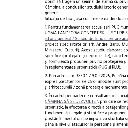
dorim să tragem un semnal de alarmă cu privire
Câmpina, a concluziilor studiului istoric gen
general.
Situația de fapt, așa cum reiese ea din docu
1. Pentru fundamentarea actualizării PUG m
UGMA LANDFORM CONCEPT SRL – SC URBIS GEOPR
istoric general / Studiu de fundamentare anal
proiect specialitate dr. arh. Andrei Barbu Mu
Ministerul Culturii). Acest studiu elaborat c
specifice (protejate și neprotejate), caracter
și formulează propuneri privind protejarea și
în reglementarea urbanistică (PUG și RLU);
2. Prin adresa nr. 38304 / 9.09.2025, Primăria
expres „cetățenilor ale căror imobile sunt pr
și arhitecturală / zonă protecție monumente i
3. În cadrul perioadei de consultare, o asociați
CÂMPINA SĂ SE DEZVOLTE!
”, prin care se r
urbanistic, la afectarea directă a cetățenilor
fundamentării legale și științifice a propuneri
postări în mediul online împotriva studiului și 
până la nivelul atacurilor la persoană și amenin