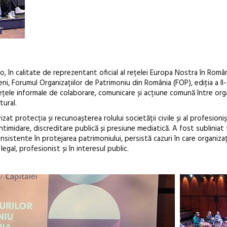
 în calitate de reprezentant oficial al rețelei Europa Nostra în Român
i, Forumul Organizațiilor de Patrimoniu din România (FOP), ediţia a II
rețele informale de colaborare, comunicare și acțiune comună între orga
tural.
zat protecția și recunoașterea rolului societății civile și al profesioniș
ntimidare, discreditare publică și presiune mediatică. A fost subliniat f
nsistente în protejarea patrimoniului, persistă cazuri în care organizaț
Festivalul Cinemascop
Sleeping B
legal, profesionist și în interesul public.
revine la Eforie Sud cu a IX-a
dulceață d
ediție
borcan, o 
clătite cu