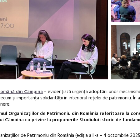
+
 Română din Câmpina
– evidențiază urgența adoptării unor mecanism
ecum și importanța solidarității în interiorul rețelei de patrimoniu. În 
inere:
rumul Organizațiilor de Patrimoniu din România referitoare la con
ui Câmpina cu privire la propunerile Studiului istoric de funda
ganizațiilor de Patrimoniu din România (ediția a II-a – 4 octombrie 2025