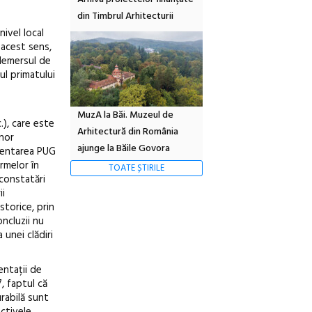
din Timbrul Arhitecturii
nivel local
n acest sens,
 demersul de
ul primatului
MuzA la Băi. Muzeul de
), care este
Arhitectură din România
unor
ajunge la Băile Govora
amentarea PUG
rmelor în
TOATE ȘTIRILE
 constatări
ii
storice, prin
oncluzii nu
 unei clădiri
entații de
, faptul că
rabilă sunt