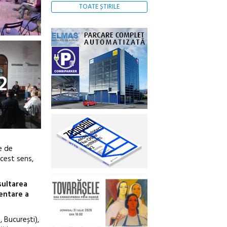
TOATE ȘTIRILE
2
e de
acest sens,
sultarea
mentare a
, București),