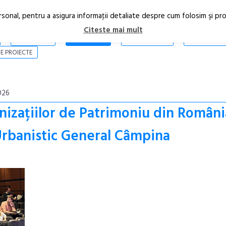
rsonal, pentru a asigura informaţii detaliate despre cum folosim şi pr
Citeste mai mult
ARTICOLE
STIRI
REVISTA PRINT
CONTACT
E PROIECTE
026
nizațiilor de Patrimoniu din Români
Urbanistic General Câmpina