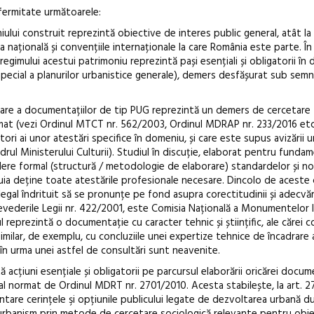
 fermitate următoarele:
iului construit reprezintă obiective de interes public general, atât la 
ția națională și convențiile internaționale la care România este parte. Î
 regimului acestui patrimoniu reprezintă pași esențiali și obligatorii în
pecial a planurilor urbanistice generale), demers desfășurat sub semn
tare a documentațiilor de tip PUG reprezintă un demers de cercetare
mat (vezi Ordinul MTCT nr. 562/2003, Ordinul MDRAP nr. 233/2016 etc.
tori ai unor atestări specifice în domeniu, și care este supus avizării 
cadrul Ministerului Culturii). Studiul în discuție, elaborat pentru fund
re formal (structură / metodologie de elaborare) standardelor și no
tuia deține toate atestările profesionale necesare. Dincolo de aceste
egal îndrituit să se pronunțe pe fond asupra corectitudinii și adecvăr
evederile Legii nr. 422/2001, este Comisia Națională a Monumentelor I
reprezintă o documentație cu caracter tehnic și științific, ale cărei c
imilar, de exemplu, cu concluziile unei expertize tehnice de încadrare a
e în urma unei astfel de consultări sunt neavenite.
ă acțiuni esențiale și obligatorii pe parcursul elaborării oricărei docum
al normat de Ordinul MDRT nr. 2701/2010. Acesta stabilește, la art. 27
tare cerințele şi opțiunile publicului legate de dezvoltarea urbană du