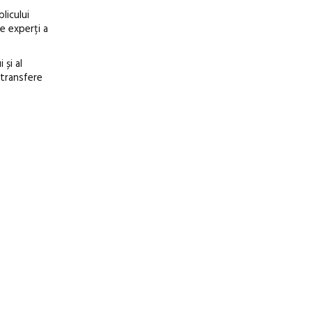
licului
de experți a
 și al
 transfere