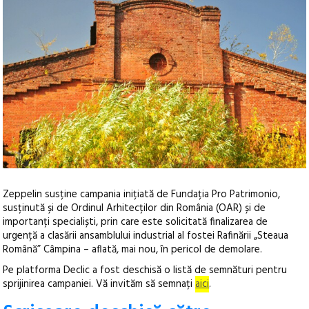
Zeppelin susține campania inițiată de Fundația Pro Patrimonio,
susținută și de Ordinul Arhitecților din România (OAR) și de
importanți specialiști, prin care este solicitată finalizarea de
urgență a clasării ansamblului industrial al fostei Rafinării „Steaua
Română” Câmpina – aflată, mai nou, în pericol de demolare.
Pe platforma Declic a fost deschisă o listă de semnături pentru
sprijinirea campaniei. Vă invităm să semnați
aici
.