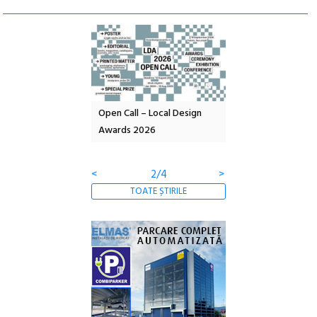
nd: POELANDA – parc
Open Call – Local Design
Anuala de artă urba
e și co-creație
Awards 2026
Artown NOW #5:
Gramatica libertății
<
2/4
>
TOATE ȘTIRILE