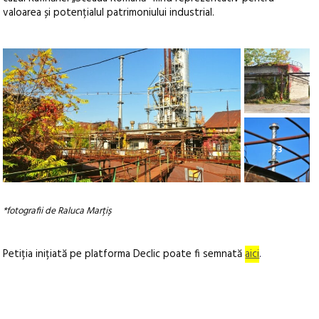
valoarea și potențialul patrimoniului industrial.
+3
*fotografii de Raluca Marțiș
Petiția inițiată pe platforma Declic poate fi semnată
aici
.