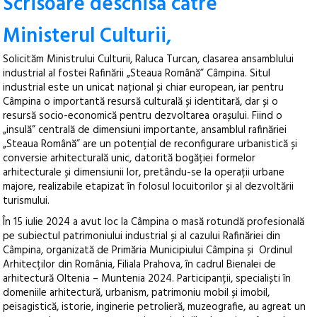
Scrisoare deschisă către
Ministerul Culturii,
Solicităm Ministrului Culturii, Raluca Turcan, clasarea ansamblului
industrial al fostei Rafinării „Steaua Română” Câmpina. Situl
industrial este un unicat național și chiar european, iar pentru
Câmpina o importantă resursă culturală și identitară, dar și o
resursă socio-economică pentru dezvoltarea orașului. Fiind o
„insulă” centrală de dimensiuni importante, ansamblul rafinăriei
„Steaua Română” are un potențial de reconfigurare urbanistică și
conversie arhitecturală unic, datorită bogăției formelor
arhitecturale și dimensiunii lor, pretându-se la operații urbane
majore, realizabile etapizat în folosul locuitorilor și al dezvoltării
turismului.
În 15 iulie 2024 a avut loc la Câmpina o masă rotundă profesională
pe subiectul patrimoniului industrial și al cazului Rafinăriei din
Câmpina, organizată de Primăria Municipiului Câmpina și Ordinul
Arhitecților din România, Filiala Prahova, în cadrul Bienalei de
arhitectură Oltenia – Muntenia 2024. Participanții, specialiști în
domeniile arhitectură, urbanism, patrimoniu mobil și imobil,
peisagistică, istorie, inginerie petrolieră, muzeografie, au agreat un