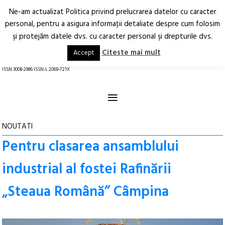
Ne-am actualizat Politica privind prelucrarea datelor cu caracter
Deschide
RO
EN
personal, pentru a asigura informaţii detaliate despre cum folosim
şi protejăm datele dvs. cu caracter personal şi drepturile dvs.
Arhitectură.
Oraș.
Societate.
Citeste mai mult
Accept
revistă online
ISSN 3008-2986 ISSN-L 2069-721X
≡
NOUTATI
Pentru clasarea ansamblului
industrial al fostei Rafinării
„Steaua Română” Câmpina