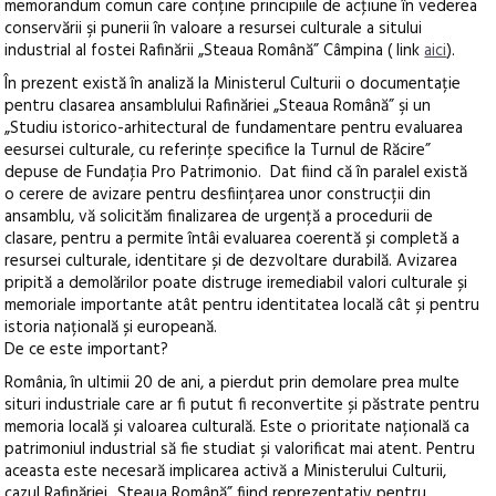
memorandum comun care conține principiile de acţiune în vederea
conservării şi punerii în valoare a resursei culturale a sitului
industrial al fostei Rafinării „Steaua Română” Câmpina ( link
aici
).
În prezent există în analiză la Ministerul Culturii o documentație
pentru clasarea ansamblului Rafinăriei „Steaua Română” şi un
„Studiu istorico-arhitectural de fundamentare pentru evaluarea
eesursei culturale, cu referinţe specifice la Turnul de Răcire”
depuse de Fundaţia Pro Patrimonio. Dat fiind că în paralel există
o cerere de avizare pentru desființarea unor construcții din
ansamblu, vă solicităm finalizarea de urgență a procedurii de
clasare, pentru a permite întâi evaluarea coerentă și completă a
resursei culturale, identitare și de dezvoltare durabilă. Avizarea
pripită a demolărilor poate distruge iremediabil valori culturale și
memoriale importante atât pentru identitatea locală cât și pentru
istoria națională și europeană.
De ce este important?
România, în ultimii 20 de ani, a pierdut prin demolare prea multe
situri industriale care ar fi putut fi reconvertite și păstrate pentru
memoria locală și valoarea culturală. Este o prioritate națională ca
patrimoniul industrial să fie studiat și valorificat mai atent. Pentru
aceasta este necesară implicarea activă a Ministerului Culturii,
cazul Rafinăriei „Steaua Română” fiind reprezentativ pentru