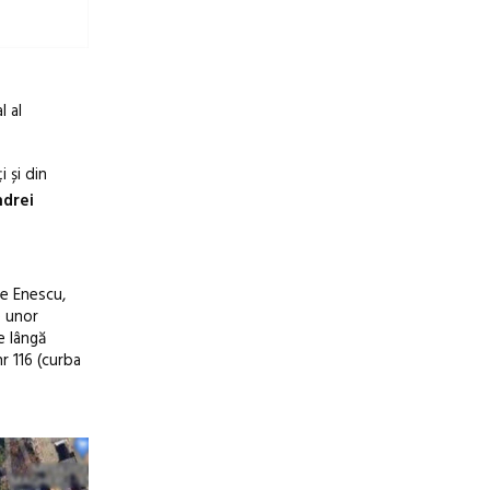
l al
 și din
ndrei
ge Enescu,
e unor
e lângă
r 116 (curba