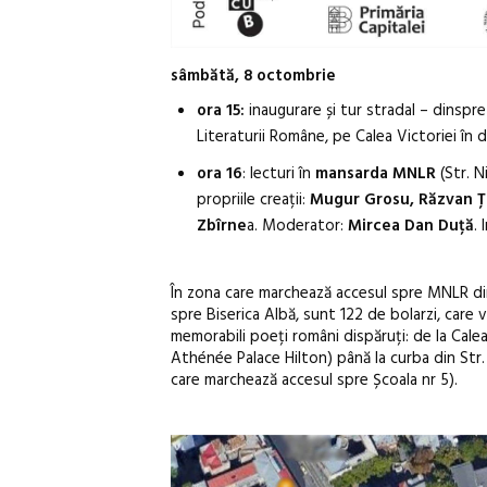
sâmbătă, 8 octombrie
ora 15:
inaugurare și tur stradal – dinspr
Literaturii Române, pe Calea Victoriei în
ora 16
: lecturi în
mansarda MNLR
(Str. N
propriile creații:
Mugur Grosu, Răzvan Țup
Zbîrne
a. Moderator:
Mircea Dan Duță
. 
În zona care marchează accesul spre MNLR din
spre Biserica Albă, sunt 122 de bolarzi, care 
memorabili poeți români dispăruți: de la Cale
Athénée Palace Hilton) până la curba din Str. 
care marchează accesul spre Școala nr 5).