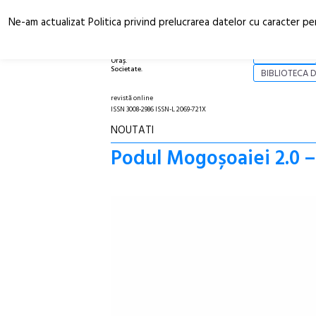
Ne-am actualizat Politica privind prelucrarea datelor cu caracter pe
Arhitectură.
NOI
Oraș.
Societate.
BIBLIOTECA D
revistă online
ISSN 3008-2986 ISSN-L 2069-721X
NOUTATI
Podul Mogoșoaiei 2.0 – 