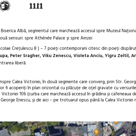
e Biserica Albă, segmentul care marchează accesul spre Muzeul Naționa
 două sensuri: spre Athénée Palace și spre Amzei
icolae Crețulescu 8 ) – 7 poeți contemporani citesc din poeți dispăruți
a, Peter Sragher, Viku Zenescu, Violeta Anciu, Yigru Zeltil, A
Intrarea liberă.
spre Calea Victoriei, în două segmente care converg, prin Str. Geor
vor fi acoperiți în plan orizontal cu plăcuțe de oțel gravate cu versuril
a Victoriei 106 (curba care marchează accesul în grădina și cafeneaua d
George Enescu, și de aici – pe trotuarul opus până la Calea Victoriei n