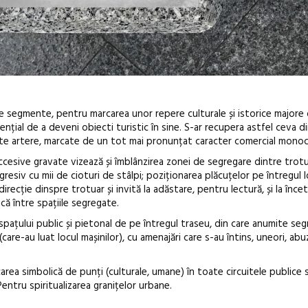
e alte segmente, pentru marcarea unor repere culturale și istorice majore
ențial de a deveni obiecti turistic în sine. S-ar recupera astfel ceva d
ificate artere, marcate de un tot mai pronunțat caracter comercial mono
ccesive gravate vizează și îmblânzirea zonei de segregare dintre trotu
resiv cu mii de cioturi de stâlpi; poziționarea plăcuțelor pe întregul l
recție dinspre trotuar și invită la adăstare, pentru lectură, și la încet
că între spațiile segregate.
 spațului public și pietonal de pe întregul traseu, din care anumite s
are-au luat locul mașinilor), cu amenajări care s-au întins, uneori, abu
area simbolică de punți (culturale, umane) în toate circuitele publice
entru spiritualizarea granițelor urbane.