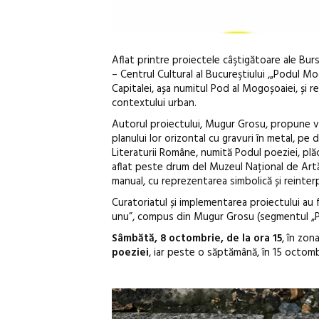
Aflat printre proiectele câştigătoare ale Bur
– Centrul Cultural al Bucureştiului ,„Podul M
Capitalei, așa numitul Pod al Mogoșoaiei, și re
contextului urban.
Autorul proiectului, Mugur Grosu, propune va
planului lor orizontal cu gravuri în metal, p
Literaturii Române, numită Podul poeziei, plăc
aflat peste drum del Muzeul Național de Artă, 
manual, cu reprezentarea simbolică și reinter
Curatoriatul și implementarea proiectului au f
unu”, compus din Mugur Grosu (segmentul „Pod
Sâmbătă, 8 octombrie, de la ora 15
, în zon
poeziei
, iar peste o săptămână, în 15 octombr