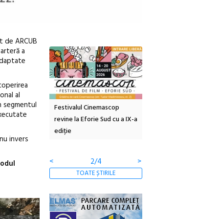
tat de ARCUB
 arteră a
 adaptate
coperirea
onal al
în segmentul
inemascop
Sleeping Beauties la Borsec:
Festivalul Strada
executate
rie Sud cu a IX-a
dulceață de amintiri la
Armenească #10: concer
borcan, o cameră obscură și
ateliere și întâlniri în Gr
unu invers
clătite cu apă minerală
Botanică
<
3/4
>
odul
TOATE ȘTIRILE