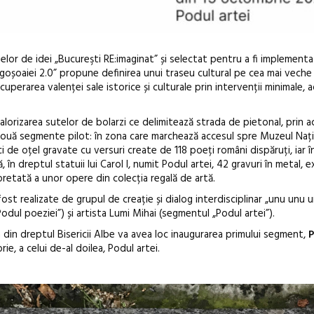
selor de idei „Bucureşti RE:imaginat” și selectat pentru a fi implemen
ogoșoaiei 2.0” propune definirea unui traseu cultural pe cea mai veche
cuperarea valenței sale istorice și culturale prin intervenții minimale,
lorizarea sutelor de bolarzi ce delimitează strada de pietonal, prin a
e două segmente pilot: în zona care marchează accesul spre Muzeul Nați
i de oțel gravate cu versuri create de 118 poeți români dispăruți, iar 
Festivalul C
în dreptul statuii lui Carol I, numit Podul artei, 42 gravuri în metal, 
revine la Efo
pretată a unor opere din colecția regală de artă.
ediție
ost realizate de grupul de creație și dialog interdisciplinar „unu unu 
ul poeziei”) și artista Lumi Mihai (segmentul „Podul artei”).
a din dreptul Bisericii Albe va avea loc inaugurarea primului segment,
P
ie, a celui de-al doilea, Podul artei.