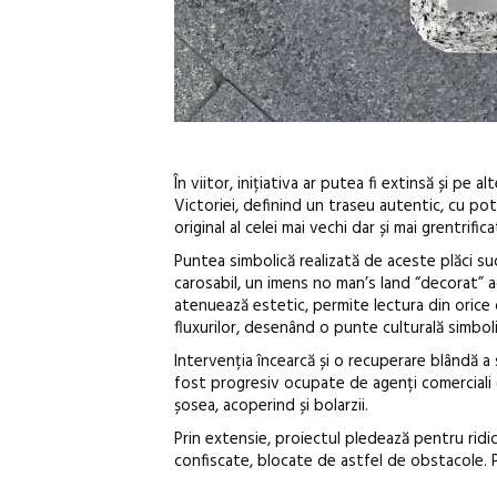
În viitor, inițiativa ar putea fi extinsă și p
Victoriei, definind un traseu autentic, cu pot
original al celei mai vechi dar și mai grentr
Puntea simbolică realizată de aceste plăci su
carosabil, un imens no man’s land “decorat” ag
atenuează estetic, permite lectura din orice di
fluxurilor, desenând o punte culturală simboli
Intervenția încearcă și o recuperare blândă a
fost progresiv ocupate de agenți comerciali (c
șosea, acoperind și bolarzii.
Prin extensie, proiectul pledează pentru ridic
confiscate, blocate de astfel de obstacole. P