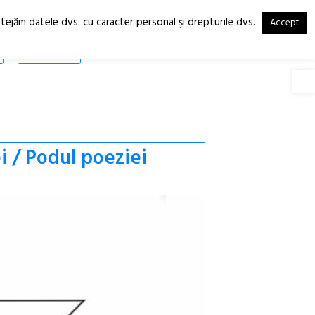
otejăm datele dvs. cu caracter personal şi drepturile dvs.
Accept
RO
EN
SHOP
Deschide
i / Podul poeziei