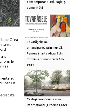
contemporane, educației și
comunității
 de pe Calea
Tovarășele sau
in șarmul
emanciparea prin muncă.
cord.
Femeia în arta oficială din
ar și
România comunistă 1948-
or plan le
1989
inirea
egmente au
ziv până la
 segregate,
Câștigătorii Concursului
Internațional „Grădina Casei