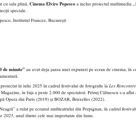
Cinema Elvire Popesco
t cu sala plină,
a inclus proiectul multimedia „
ecții speciale.
esco, Institutul Francez, București
60 de minute”
au avut deja șansa unei expuneri pe ecran de cinema, în c
cumentară.
roiectat în iulie 2025 în cadrul festivalui de fotografie la
Les Rencontre
agazine, în fața a peste 2.000 de spectatori. Petruț Călinescu s-a aflat a
upă Opera din Paris (2019) și BOZAR, Bruxelles (2022).
Neagră” a rulat pe ecranul amfiteatrului din Perpignan, în cadrul festival
ge 2025
, unul dintre cele mai importante din lume.