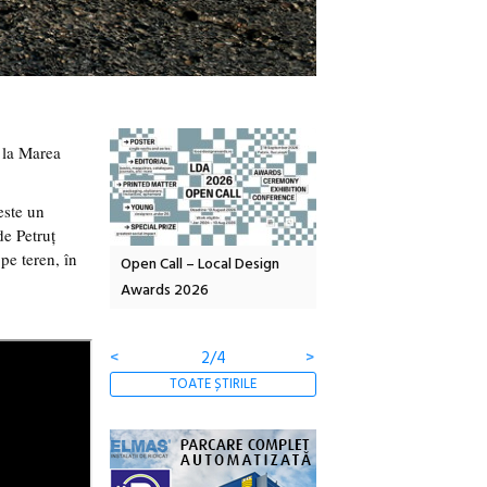
e la Marea
ste un
de Petruț
pe teren, în
Local Design
Anuala de artă urbană
Festivalul Cinemascop
6
Artown NOW #5:
revine la Eforie Sud cu a
Gramatica libertății
ediție
<
3/4
>
TOATE ȘTIRILE