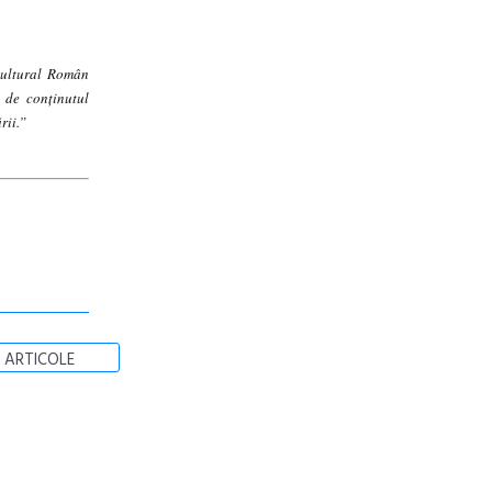
Cultural Român
 de conținutul
rii.”
 ARTICOLE