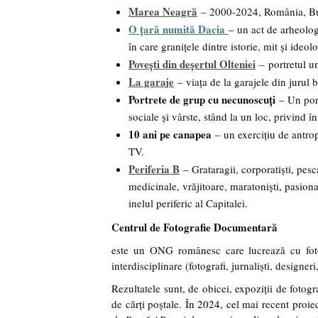
Marea Neagră
– 2000-2024, România, Bul
O țară numită Dacia
– un act de arheolog
în care granițele dintre istorie, mit și ideol
Povești din deșertul Olteniei
– portretul un
La garaje
– viața de la garajele din jurul
Portrete de grup cu necunoscuți
– Un port
sociale și vârste, stând la un loc, privind în
10 ani pe canapea
– un exercițiu de antrop
TV.
Periferia B
– Grataragii, corporatiști, pesc
medicinale, vrăjitoare, maratoniști, pasiona
inelul periferic al Capitalei.
Centrul de Fotografie Documentară
este
un ONG românesc care lucrează cu fotogr
interdisciplinare (fotografi, jurnaliști, designer
Rezultatele sunt, de obicei, expoziții de fotogra
de cărți poștale
. În 2024, ce
l mai recent proie