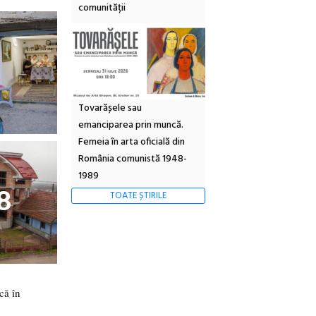
comunității
Tovarășele sau
emanciparea prin muncă.
Femeia în arta oficială din
România comunistă 1948-
1989
8
TOATE ȘTIRILE
că în