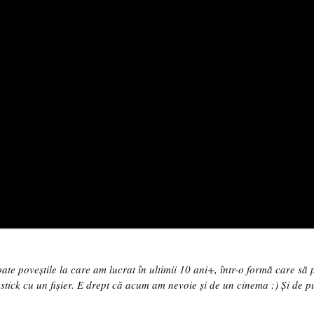
te poveștile la care am lucrat în ultimii 10 ani+, într-o formă care să 
 un stick cu un fișier. E drept că acum am nevoie și de un cinema :) Și de p