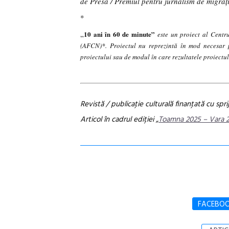
de Presă / Premiul pentru jurnalism de migraț
*
„
10 ani în 60 de minute”
este un proiect al Cent
(AFCN)*. Proiectul nu reprezintă în mod necesar 
proiectului sau de modul în care rezultatele proiectulu
Revistă / publicaţie culturală finanţată cu sprij
Articol în cadrul ediției „
Toamna 2025 – Vara 
FACEBO