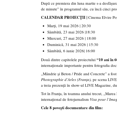
După ce premiera din luna martie s-a desfășura
de minute” în programul său, cu încă cinci proi
CALENDAR PROIECȚII |
Cinema Elvire Pop
Marți, 19 mai 2026 | 20:30
Sâmbătă, 23 mai 2026 |18:30
Miercuri, 27 mai 2026 | 18:00
Duminică, 31 mai 2026 | 15:30
Sâmbătă, 6 iunie 2026| 16:00
“10 ani în 
Două dintre capitolele proiectului
internaționale importante pentru fotografia do
„Mândrie și Beton / Pride and Concrete” a fost p
Photographie d’Arles (Franța),
pe scena LIVE M
a treia prezență în show-ul LIVE Magazine, d
Tot în Franța, în toamna anului trecut, „Marea 
internațional de fotojurnalism
Visa pour l’Ima
Cele 8 povești documentare din film: