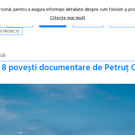
rsonal, pentru a asigura informaţii detaliate despre cum folosim şi pr
Citeste mai mult
ARTICOLE
STIRI
REVISTA PRINT
CONTACT
E PROIECTE
026
 | 8 povești documentare de Petruț 