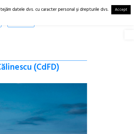
otejăm datele dvs. cu caracter personal şi drepturile dvs.
Accept
RO
EN
SHOP
Deschide
Călinescu (CdFD)