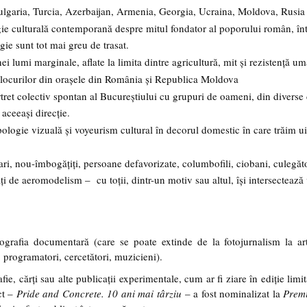
garia, Turcia, Azerbaijan, Armenia, Georgia, Ucraina, Moldova, Rusia
ie culturală contemporană despre mitul fondator al poporului român, înt
ogie sunt tot mai greu de trasat.
ei lumi marginale, aflate la limita dintre agricultură, mit și rezistență u
 blocurilor din orașele din România și Republica Moldova
ret colectiv spontan al Bucureștiului cu grupuri de oameni, din diverse 
 aceeași direcție.
ologie vizuală și voyeurism cultural în decorul domestic în care trăim u
ari, nou-îmbogățiți, persoane defavorizate, columbofili, ciobani, culegăt
ți de aeromodelism – cu toții, dintr-un motiv sau altul, își intersectează v
afia documentară (care se poate extinde de la fotojurnalism la art
i, programatori, cercetători, muzicieni).
fie, cărți sau alte publicații experimentale, cum ar fi ziare în ediție limit
ct –
Pride and Concrete. 10 ani mai târziu
– a fost nominalizat la
Prem