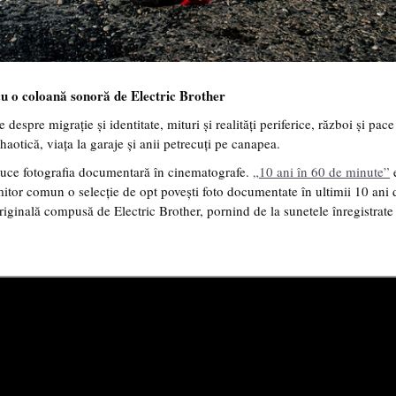
u o coloană sonoră de Electric Brother
e despre migrație și identitate, mituri și realități periferice, război și pac
haotică, viața la garaje și anii petrecuți pe canapea.
uce fotografia documentară în cinematografe.
„10 ani în 60 de minute”
e
or comun o selecție de opt povești foto documentate în ultimii 10 ani 
ginală compusă de Electric Brother, pornind de la sunetele înregistrate 
Open Call – 
Awards 202