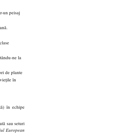
r-un peisaj
mană.
clase
itându-ne la
ori de plante
iețile în
ă) în echipe
ată sau seturi
iul European