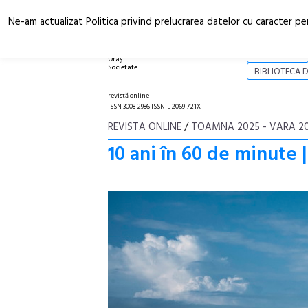
Ne-am actualizat Politica privind prelucrarea datelor cu caracter pe
Arhitectură.
NOI
Oraș.
Societate.
BIBLIOTECA D
revistă online
ISSN 3008-2986 ISSN-L 2069-721X
REVISTA ONLINE
/
TOAMNA 2025 - VARA 2
10 ani în 60 de minute