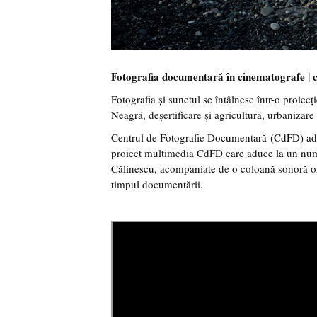
Fotografia documentară în cinematografe | c
Fotografia și sunetul se întâlnesc într-o proiecți
Neagră, deșertificare și agricultură, urbanizare 
Centrul de Fotografie Documentară (CdFD) ad
proiect multimedia CdFD care aduce la un numit
Călinescu, acompaniate de o coloană sonoră ori
timpul documentării.