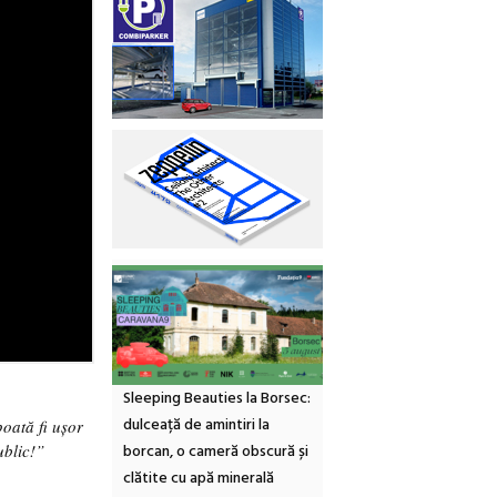
Sleeping Beauties la Borsec:
dulceață de amintiri la
poată fi ușor
borcan, o cameră obscură și
ublic!”
clătite cu apă minerală