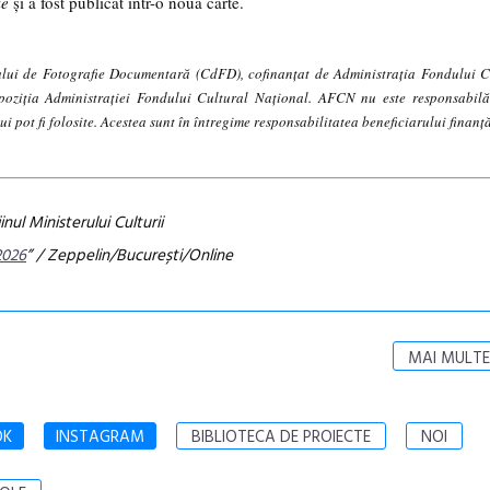
ie
și
a
fost
publicat
într-
o nouă carte.
rului de Fotografie Documentară (CdFD), cofinanțat de Administrația Fondului 
poziţia Administrației Fondului Cultural Național. AFCN nu este responsabilă
i pot fi folosite. Acestea sunt în întregime responsabilitatea beneficiarului finanță
inul Ministerului Culturii
2026
” / Zeppelin/București/Online
MAI MULTE
OK
INSTAGRAM
BIBLIOTECA DE PROIECTE
NOI