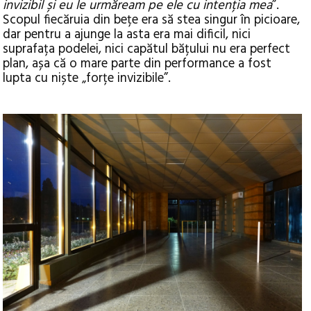
invizibil și eu le urmăream pe ele cu intenția mea
”.
Scopul fiecăruia din bețe era să stea singur în picioare,
dar pentru a ajunge la asta era mai dificil, nici
suprafața podelei, nici capătul bățului nu era perfect
plan, așa că o mare parte din performance a fost
lupta cu niște „forțe invizibile”.