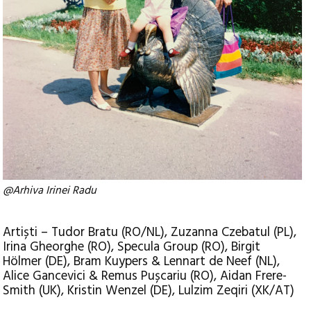
@Arhiva Irinei Radu
Artiști – Tudor Bratu (RO/NL), Zuzanna Czebatul (PL),
Irina Gheorghe (RO), Specula Group (RO), Birgit
Hölmer (DE), Bram Kuypers & Lennart de Neef (NL),
Alice Gancevici & Remus Pușcariu (RO), Aidan Frere-
Smith (UK), Kristin Wenzel (DE), Lulzim Zeqiri (XK/AT)