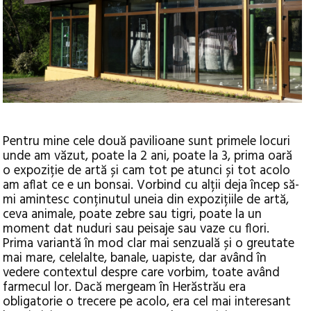
Pentru mine cele două pavilioane sunt primele locuri
unde am văzut, poate la 2 ani, poate la 3, prima oară
o expoziție de artă și cam tot pe atunci și tot acolo
am aflat ce e un bonsai. Vorbind cu alții deja încep să-
mi amintesc conținutul uneia din expozițiile de artă,
ceva animale, poate zebre sau tigri, poate la un
moment dat nuduri sau peisaje sau vaze cu flori.
Prima variantă în mod clar mai senzuală și o greutate
mai mare, celelalte, banale, uapiste, dar având în
vedere contextul despre care vorbim, toate având
farmecul lor. Dacă mergeam în Herăstrău era
obligatorie o trecere pe acolo, era cel mai interesant