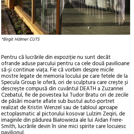
*Birgit Hölmer CUTS
Pentru că lucrările din expoziție nu sunt decât
ofrande aduse parcului pentru ca cele două pavilioane
să-și continue viața. Fie că vorbim despre micile
mostre legate de memoria locului pe care fetele de la
Specula Group le oferă, ori de sculptura care crește și
descrește compusă din cuvântul DEATH a Zuzannei
Czebatul, fie de povestea lui Tudor Bratu ori de zecile
de păsări moarte aflate sub bustul auto-portret
realizat de Kristin Wenzel sau de tabloul aproape
ectoplasmatic al pictorului kosovar Lulzim Zeqiri, de
imaginile din pădurea Białowieża ale lui Aidan Frere-
Smith, lucrările devin în sine mici spirite care locuiesc
pavilionul.