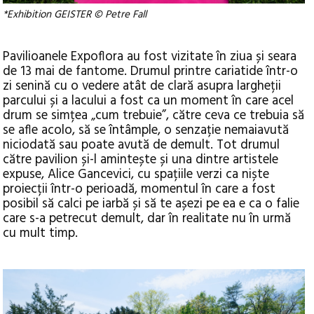
*Exhibition GEISTER © Petre Fall
Pavilioanele Expoflora au fost vizitate în ziua și seara
de 13 mai de fantome. Drumul printre cariatide într-o
zi senină cu o vedere atât de clară asupra largheții
parcului și a lacului a fost ca un moment în care acel
drum se simțea „cum trebuie”, către ceva ce trebuia să
se afle acolo, să se întâmple, o senzație nemaiavută
niciodată sau poate avută de demult. Tot drumul
către pavilion și-l amintește și una dintre artistele
expuse, Alice Gancevici, cu spațiile verzi ca niște
proiecții într-o perioadă, momentul în care a fost
posibil să calci pe iarbă și să te așezi pe ea e ca o falie
care s-a petrecut demult, dar în realitate nu în urmă
cu mult timp.