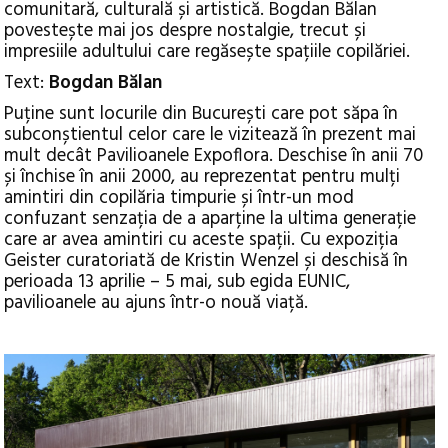
comunitară, culturală și artistică. Bogdan Bălan
povestește mai jos despre nostalgie, trecut și
impresiile adultului care regăsește spațiile copilăriei.
Text:
Bogdan Bălan
Puține sunt locurile din București care pot săpa în
subconștientul celor care le vizitează în prezent mai
mult decât Pavilioanele Expoflora. Deschise în anii 70
și închise în anii 2000, au reprezentat pentru mulți
amintiri din copilăria timpurie și într-un mod
confuzant senzația de a aparține la ultima generație
care ar avea amintiri cu aceste spații. Cu expoziția
Geister curatoriată de Kristin Wenzel și deschisă în
perioada 13 aprilie – 5 mai, sub egida EUNIC,
pavilioanele au ajuns într-o nouă viață.