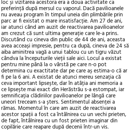
loc și vizitarea acestora era a doua activitate ca
preferință după mersul cu vaporul. Dacă pavilioanele
nu aveau program în timpul uneia din plimbările prin
parc ar fi existat o mare insatisfacție. Am 27 de ani,
iar atunci când am auzit de reactivarea pavilioanelor
am crezut că sunt ultima generație care le-a prins.
Discutând cu cineva din public de 44 de ani, aceasta
avea acceași impresie, pentru ca după, cineva de 24 să
aiba aminitrea vagă a unui tablou cu un tigru văzut
cândva la începuturile vieții sale aici. Locul a existat
pentru mine până la o vârstă pe care n-o pot
determina cu exactitate dar pe care aș estima-o că ar
fi pe la 6 ani. A existat de atunci mereu senzația că
ceva important lipsește, dar în atâția ani memoria a
ce lipsește mai exact din Herăstrău s-a estompat, iar
semnificația clădiriilor pavilioanelor pe lângă care
uneori treceam s-a șters. Sentimentul absenței a
rămas. Momentul în care am auzit de reactivarea
acestor spații a fost ca întâlnirea cu un vechi prieten,
de fapt, întâlnirea cu un fost prieten imaginar din
copilărie care reapare după decenii într-un vis.