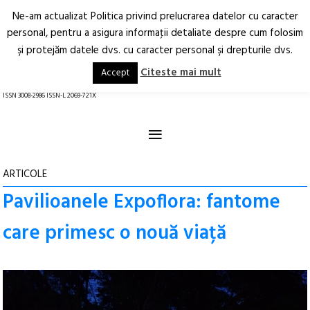
Ne-am actualizat Politica privind prelucrarea datelor cu caracter
Deschide
RO
EN
personal, pentru a asigura informaţii detaliate despre cum folosim
şi protejăm datele dvs. cu caracter personal şi drepturile dvs.
Arhitectură.
Oraș.
Societate.
Citeste mai mult
Accept
revistă online
ISSN 3008-2986 ISSN-L 2069-721X
≡
ARTICOLE
Pavilioanele Expoflora: fantome
care primesc o nouă viață