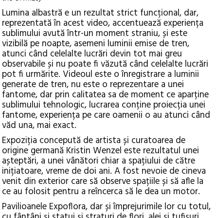
Lumina albastră e un rezultat strict funcțional, dar,
reprezentată în acest video, accentuează experiența
sublimului avută într-un moment straniu, și este
vizibilă pe noapte, asemeni luminii emise de tren,
atunci când celelalte lucrări devin tot mai greu
observabile și nu poate fi văzută când celelalte lucrări
pot fi urmărite. Videoul este o înregistrare a luminii
generate de tren, nu este o reprezentare a unei
fantome, dar prin calitatea sa de moment ce aparține
sublimului tehnologic, lucrarea conține proiecția unei
fantome, experiența pe care oamenii o au atunci când
văd una, mai exact.
Expoziția concepută de artista și curatoarea de
origine germană Kristin Wenzel este rezultatul unei
așteptări, a unei vânători chiar a spațiului de către
inițiatoare, vreme de doi ani. A fost nevoie de cineva
venit din exterior care să observe spațiile și să afle la
ce au folosit pentru a reîncerca să le dea un motor.
Pavilioanele Expoflora, dar și împrejurimile lor cu totul,
cu fântâni și statui și straturi de flori, alei și tufișuri