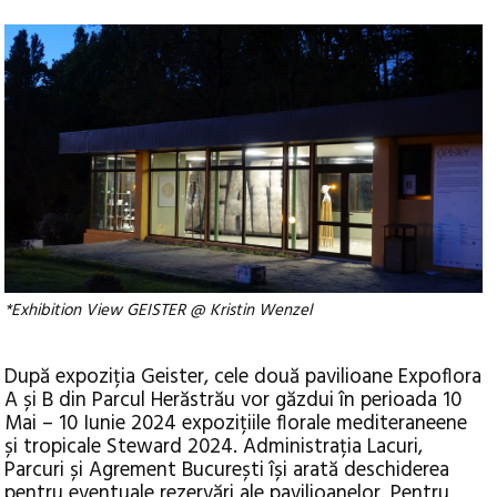
*Exhibition View GEISTER @ Kristin Wenzel
După expoziția Geister, cele două pavilioane Expoflora
A și B din Parcul Herăstrău vor găzdui în perioada 10
Mai – 10 Iunie 2024 expozițiile florale mediteraneene
și tropicale Steward 2024. Administrația Lacuri,
Parcuri și Agrement București își arată deschiderea
pentru eventuale rezervări ale pavilioanelor. Pentru