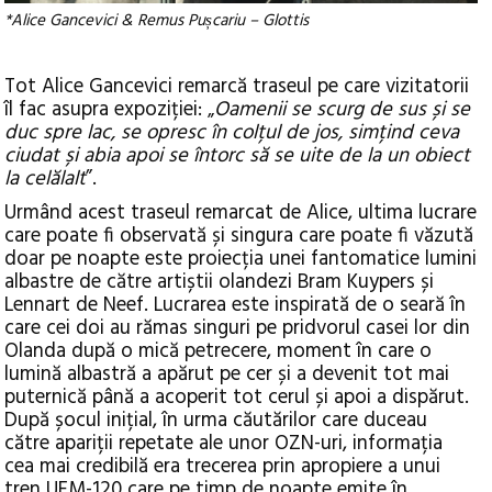
*Alice Gancevici & Remus Pușcariu – Glottis
Tot Alice Gancevici remarcă traseul pe care vizitatorii
îl fac asupra expoziției: „
Oamenii se scurg de sus și se
duc spre lac, se opresc în colțul de jos, simțind ceva
ciudat și abia apoi se întorc să se uite de la un obiect
la celălalt
”.
Urmând acest traseul remarcat de Alice, ultima lucrare
care poate fi observată și singura care poate fi văzută
doar pe noapte este proiecția unei fantomatice lumini
albastre de către artiștii olandezi Bram Kuypers și
Lennart de Neef. Lucrarea este inspirată de o seară în
care cei doi au rămas singuri pe pridvorul casei lor din
Olanda după o mică petrecere, moment în care o
lumină albastră a apărut pe cer și a devenit tot mai
puternică până a acoperit tot cerul și apoi a dispărut.
După șocul inițial, în urma căutărilor care duceau
către apariții repetate ale unor OZN-uri, informația
cea mai credibilă era trecerea prin apropiere a unui
tren UFM-120 care pe timp de noapte emite în