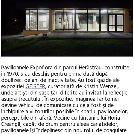
Pavilioanele Expoflora din parcul Herăstrău, construite
în 1970, s-au deschis pentru prima dată după
douăzeci de ani de inactivitate.
Au fost gazde ale
expoziției
GEISTER
, curatoriată de Kristin Wenzel,
unde artiști din șase țări diferite au invitat la reflecție
asupra trecutului. În expoziție, imaginea fantomei
devine vehicul de comunicare cu ce a fost și de
închipuire a viitorurilor posibile în spațiul paviloanelor,
perceptibile din afară. Vecine cu fântânile lui Horia
Creangă, capăt de drum pentru aleea cariatidelor,
pavilioanele își îndeplinesc din nou rolul de coagulare