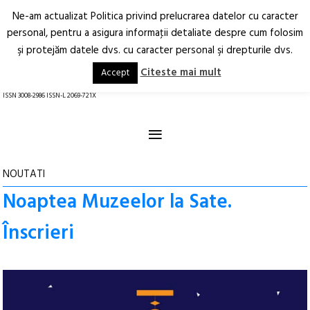
Ne-am actualizat Politica privind prelucrarea datelor cu caracter
Deschide
RO
EN
personal, pentru a asigura informaţii detaliate despre cum folosim
şi protejăm datele dvs. cu caracter personal şi drepturile dvs.
Arhitectură.
Oraș.
Societate.
Citeste mai mult
Accept
revistă online
ISSN 3008-2986 ISSN-L 2069-721X
≡
NOUTATI
Noaptea Muzeelor la Sate.
Înscrieri