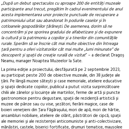
„
După un debut spectaculos cu aproape 200 de entități muzeale
participante anul trecut, pregătim în cadrul evenimentului de anul
acesta implementarea unor proiecte punctuale de recuperare a
patrimoniului uitat sau abandonat în podurile caselor și în
cotloanele gospodăriilor țărănești. De asemenea, dorim să ne
concentrăm și pe sporirea gradului de alfabetizare și de expunere
la cultură și la patrimoniu a copiilor și a tinerilor din comunitățile
rurale. Sperăm să se înscrie cât mai multe obiective din întreaga
țară pentru a oferi vizitatorilor cât mai multe „lumi minunate” de
descoperit și spații de creație rurală de vizitat
” – a declarat Dragoș
Neamu, manager Noaptea Muzeelor la Sate.
La prima ediție a proiectului, desfășurată pe 2 septembrie 2023,
au participat peste 200 de obiective muzeale, din 38 județe ale
țării. Pe lângă muzee sătești și case memoriale, ateliere educative
și spații dedicate copiilor, publicul a putut vizita surprinzătoare
chilii ale zânelor și locuințe ale martirilor, ferme de artă și puncte
gastronomice pentru degustare, spații de rezidență artistică și
muzee de pânze sau cu vise, șezători, fierării magice, case de
boieri venețieni din Țara Făgărașului, mori de apă, mori de hârtie,
ansambluri nobiliare, ateliere de olărit, păstrători de cipcă, spații
ale memoriei și ale rezistenței anticomuniste și anti-colectivizare,
mănăstiri, castele, biserici fortificate, drumuri tematice, mausolee