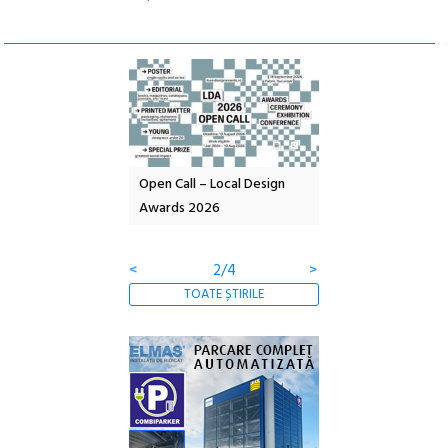
nd: POELANDA – parc
Open Call – Local Design
Anuala de artă urba
e și co-creație
Awards 2026
Artown NOW #5:
Gramatica libertății
<
2/4
>
TOATE ȘTIRILE