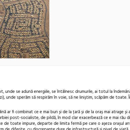
, unde se adună energiile, se întâlnesc drumurile, ai totul la îndemână
azi), unde sperăm să respirăm în voie, să ne liniștim, scăpăm de toate. Î
nă ar fi combinat ce e mai bun și de la țară și de la oraș mai atrage și 
biei post-socialiste, de pildă, în mod clar exacerbează ce e mai rău 
Festivalul C
inte de toate impure, departe de limita fermă pe care o așeza orașul an
m de diferite, cu discrepanțe dure de infrastructură și nivel de viață,
revine la Efo