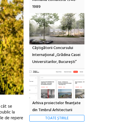
1989
Câștigătorii Concursului
Internațional „Grădina Casei
Universitarilor, București”
Arhiva proiectelor finanțate
 cât se
din Timbrul Arhitecturii
public la
ele de repere
TOATE ȘTIRILE