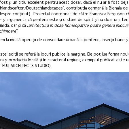
 fost și un titlu excelent pentru acest dosar, dacă el nu ar fi fost deja
tschlandscaften/Deutschlandscapes”, contribuția germană la Bienala de 
despre conținut) . Proiectul coordonat de către Francisca Ferguson c
i argumenta că periferia este și o stare de spirit și nu doar una teri
rdă; dar și că „
arhitectura în doze homeopatice poate genera înlocuir
schimbare
”.
 la iveală operații de consolidare urbană la periferie, inserții bune ș
ei ediții se referă la locuri publice la margine. Ele pot lua forma noul
ura și producția locală și în caracterul regiunii; exemplul publicat este 
NT FUJI ARCHITECTS STUDIO).