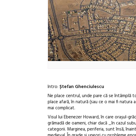
Intro:
Ștefan Ghenciulescu
Ne place centrul, unde pare că se întâmplă tot
place afară, în natură (sau ce o mai fi natura 
mai complicat.
Visul lui Ebenezer Howard, în care orașul-grădi
grămadă de oameni, chiar dacă _în cazul subur
categorii. Marginea, periferia, sunt însă, îna
medieval. În grade și uneori cu probleme enor