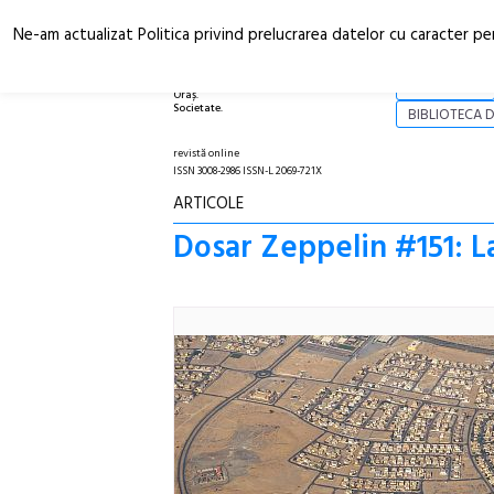
Ne-am actualizat Politica privind prelucrarea datelor cu caracter pe
Arhitectură.
NOI
Oraș.
Societate.
BIBLIOTECA D
revistă online
ISSN 3008-2986 ISSN-L 2069-721X
ARTICOLE
Dosar Zeppelin #151: L