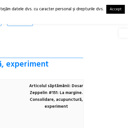
otejăm datele dvs. cu caracter personal şi drepturile dvs.
Accept
RO
EN
SHOP
Deschide
ă, experiment
Articolul săptămânii: Dosar
Zeppelin #151: La margine.
Consolidare, acupunctură,
experiment