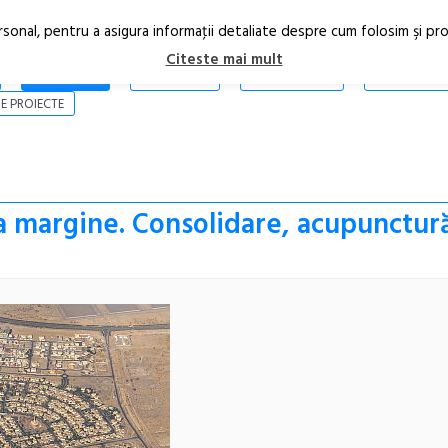
rsonal, pentru a asigura informaţii detaliate despre cum folosim şi pr
Citeste mai mult
ARTICOLE
STIRI
REVISTA PRINT
CONTACT
E PROIECTE
a margine. Consolidare, acupunctur