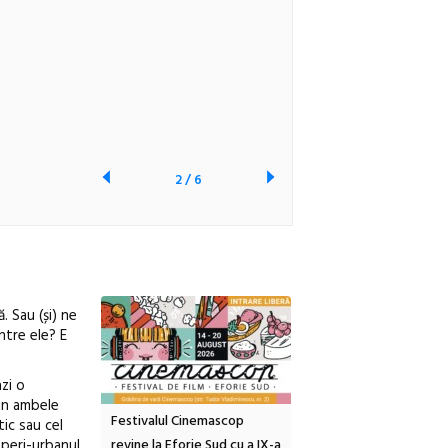
2
/
6
. Sau (și) ne
ntre ele? E
azi o
din ambele
inemascop
Sleeping Beauties la Borsec:
Festivalul Strada
tic sau cel
 peri-urbanul
rie Sud cu a IX-a
dulceață de amintiri la
Armenească #10: concer