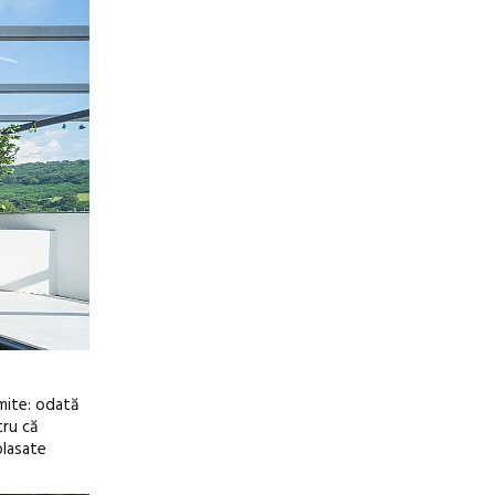
mite: odată
tru că
plasate