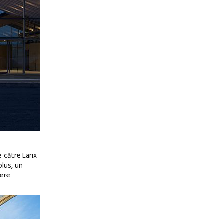
 către Larix
plus, un
iere