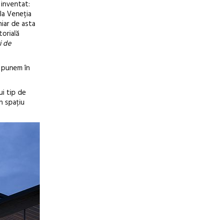
 inventat:
la Veneția
hiar de asta
torială
i de
i punem în
ui tip de
un spațiu