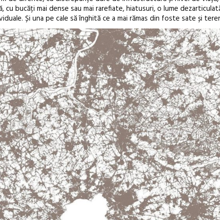
ă, cu bucăți mai dense sau mai rarefiate, hiatusuri, o lume dezarticulat
ediție
ividuale. Și una pe cale să înghită ce a mai rămas din foste sate și tere