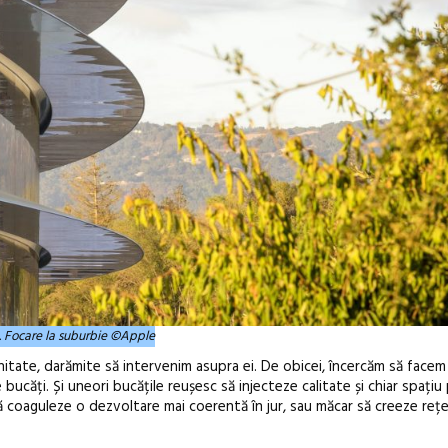
a. Focare la suburbie ©Apple
itate, darămite să intervenim asupra ei. De obicei, încercăm să facem
ucăți. Și uneori bucățile reușesc să injecteze calitate și chiar spațiu 
să coaguleze o dezvoltare mai coerentă în jur, sau măcar să creeze reț