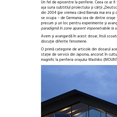
Un fel de epicentre la periferie. Ceea ce ar fi
așa suna subtitlul proiectului și cărții „Deu
din 2004 (pe vremea când Bienala mai era și 
se ocupa – de Germania cea de dintre orașe – ș
precum și un loc pentru experimente și avanga
paradigmă în zone aparent impenetrabile la 
Avem și avangardă în acest dosar, însă scoatem
discuție diferite fenomene.
O primă categorie de articole din dosarul acest
stație de servicii din Japonia, ancorat în cult
magnific la periferia orașului Mashiko (MOU