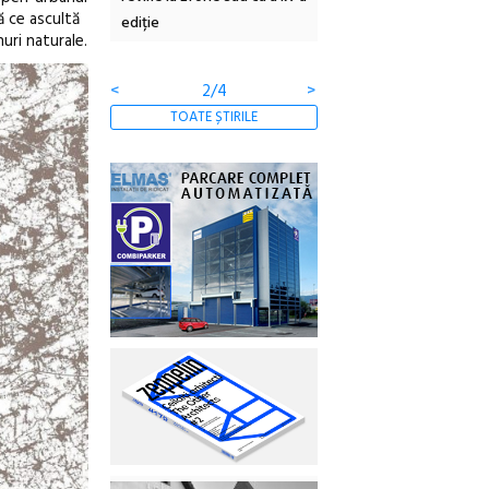
ă ce ascultă
borcan, o cameră obscură și
ateliere și întâlniri în Gr
nuri naturale.
clătite cu apă minerală
Botanică
<
3/4
>
TOATE ȘTIRILE