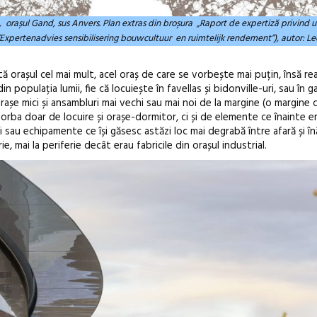
, orașul Gand, sus Anvers. Plan extras din broșura „Raport de expertiză privind ut
a”(”Expertenadvies sensibilisering bouwcultuur en ruimtelijk rendement”), autor: L
ă orașul cel mai mult, acel oraș de care se vorbește mai puțin, însă re
 populația lumii, fie că locuiește în favellas și bidonville-uri, sau în 
rașe mici și ansambluri mai vechi sau mai noi de la margine (o margine
vorba doar de locuire și orașe-dormitor, ci și de elemente ce înainte er
ouri sau echipamente ce își găsesc astăzi loc mai degrabă între afară și î
 mai la periferie decât erau fabricile din orașul industrial.