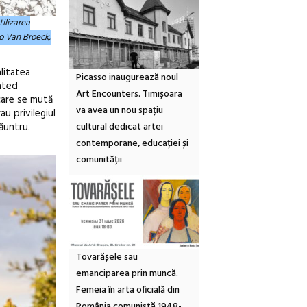
ilizarea
eo Van Broeck,
alitatea
Picasso inaugurează noul
gated
Art Encounters. Timișoara
 care se mută
va avea un nou spațiu
au privilegiul
năuntru.
cultural dedicat artei
contemporane, educației și
comunității
Tovarășele sau
emanciparea prin muncă.
Femeia în arta oficială din
România comunistă 1948-