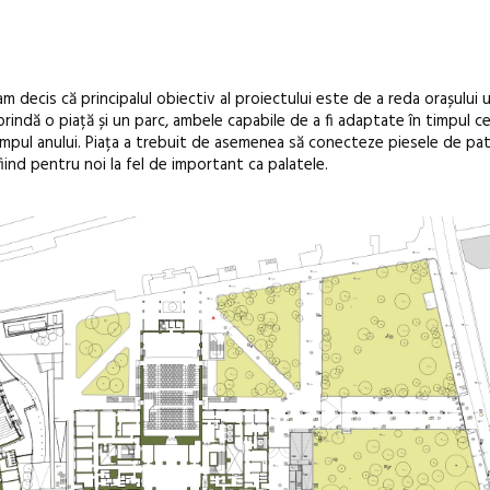
Open Call – 
, am decis că principalul obiectiv al proiectului este de a reda orașului 
rindă o piață și un parc, ambele capabile de a fi adaptate în timpul ce
Awards 202
timpul anului. Piața a trebuit de asemenea să conecteze piesele de pa
iind pentru noi la fel de important ca palatele.