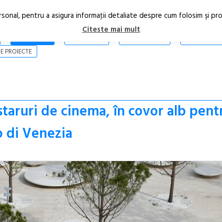
rsonal, pentru a asigura informaţii detaliate despre cum folosim şi pr
Citeste mai mult
ARTICOLE
STIRI
REVISTA PRINT
CONTACT
E PROIECTE
taruri de cinema, în covor alb pent
o di Venezia