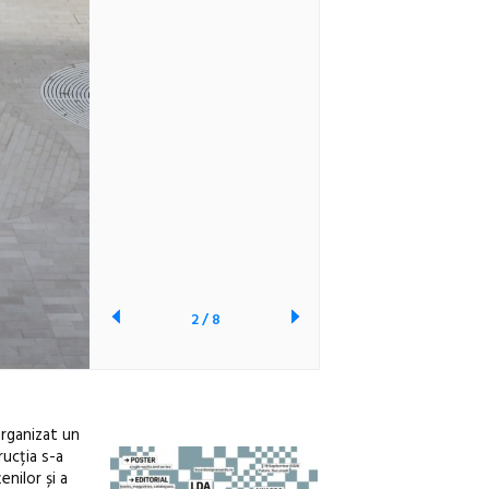
2
/
8
organizat un
rucția s-a
nilor și a