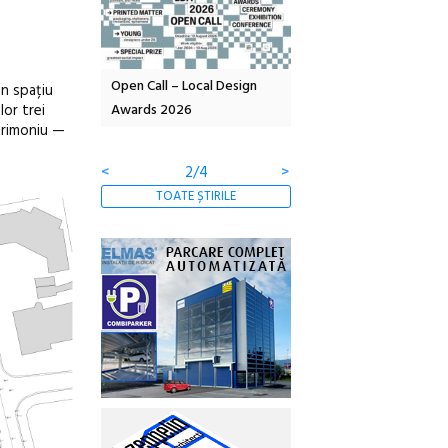
Local Design
Anuala de artă urbană
Festivalul Cinemascop
un spațiu
lor trei
6
Artown NOW #5:
revine la Eforie Sud cu a
trimoniu —
Gramatica libertății
ediție
<
3/4
>
TOATE ȘTIRILE