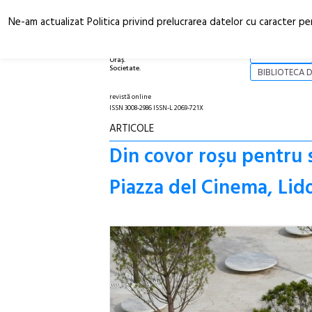
Ne-am actualizat Politica privind prelucrarea datelor cu caracter pe
Arhitectură.
NOI
Oraș.
Societate.
BIBLIOTECA D
revistă online
ISSN 3008-2986 ISSN-L 2069-721X
ARTICOLE
Din covor roșu pentru s
Piazza del Cinema, Lid