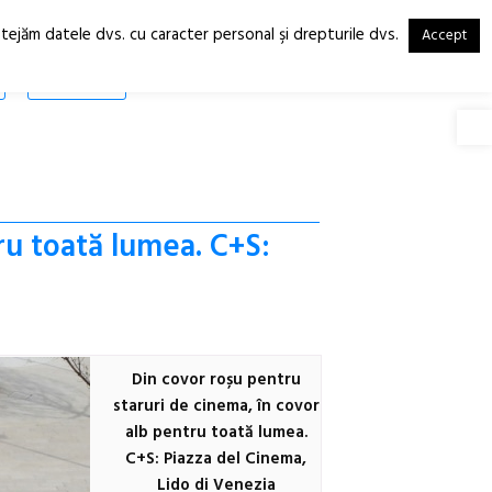
otejăm datele dvs. cu caracter personal şi drepturile dvs.
Accept
RO
EN
SHOP
Deschide
ru toată lumea. C+S:
Din covor roșu pentru
staruri de cinema, în covor
alb pentru toată lumea.
C+S: Piazza del Cinema,
Lido di Venezia