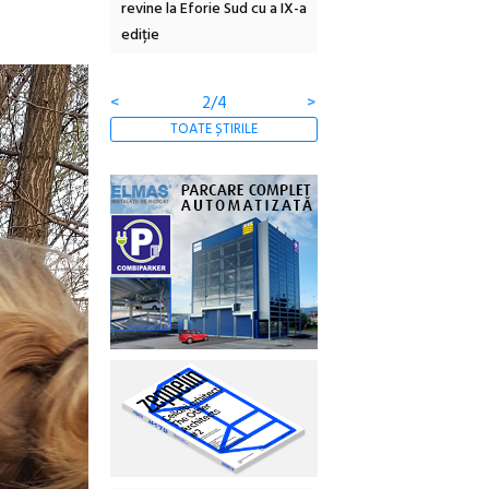
rie Sud cu a IX-a
dulceață de amintiri la
Armenească #10: concer
borcan, o cameră obscură și
ateliere și întâlniri în Gr
clătite cu apă minerală
Botanică
<
3/4
>
TOATE ȘTIRILE