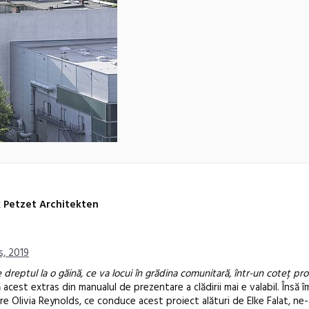
 Petzet Architekten
, 2019
 dreptul la o găină, ce va locui în grădina comunitară, într-un coteț pr
ă acest extras din manualul de prezentare a clădirii mai e valabil. Însă 
Festivalul C
re Olivia Reynolds, ce conduce acest proiect alături de Elke Falat, ne-