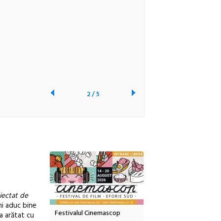
2
/
5
oiectat de
îmi aduc bine
inemascop
Sleeping Beauties la Borsec:
Festivalul Strada
a arătat cu