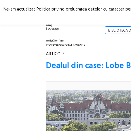
Ne-am actualizat Politica privind prelucrarea datelor cu caracter pe
Arhitectură.
NOI
Oraș.
Societate.
BIBLIOTECA D
revistă online
ISSN 3008-2986 ISSN-L 2069-721X
ARTICOLE
Dealul din case: Lobe B