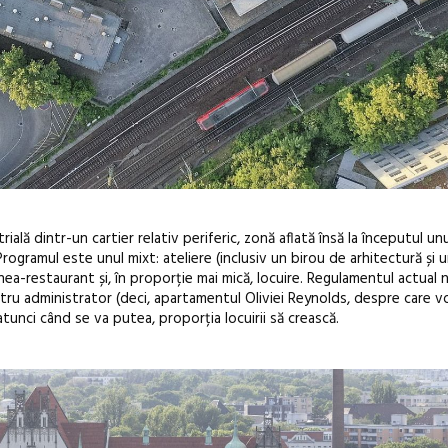
ială dintr-un cartier relativ periferic, zonă aflată însă la începutul u
Programul este unul mixt: ateliere (inclusiv un birou de arhitectură și 
enea-restaurant și, în proporție mai mică, locuire. Regulamentul actual
ntru administrator (deci, apartamentul Oliviei Reynolds, despre care 
a, atunci când se va putea, proporția locuirii să crească.