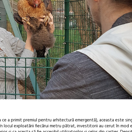
oala ce a primit premiul pentru arhitectură emergentă), aceasta este sin
 în locul exploatării fiecărui metru pătrat, investitorii au cerut în mod