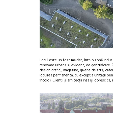
Locul este un fost maidan, într-o zonă industr
renovare urbană și, evident, de gentrificare. 
design grafic), magazine, galerie de artă, caf
locuirea permanentă, cu excepția unității pe
încolo). Clienții și arhitecții însă își doresc c