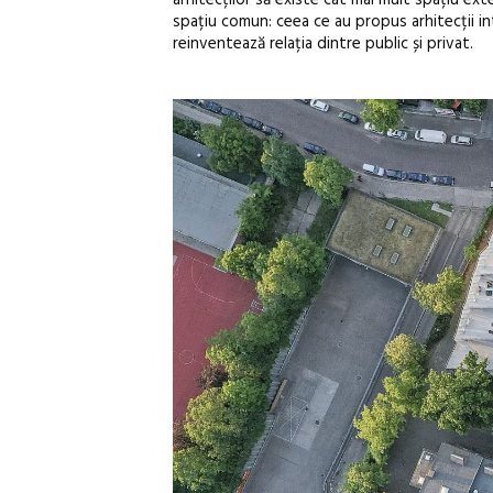
arhitecților să existe cât mai mult spațiu exteri
spațiu comun: ceea ce au propus arhitecții int
reinventează relația dintre public și privat.