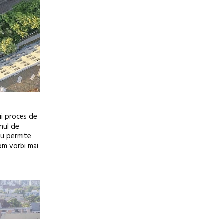
nui proces de
unul de
 nu permite
vom vorbi mai