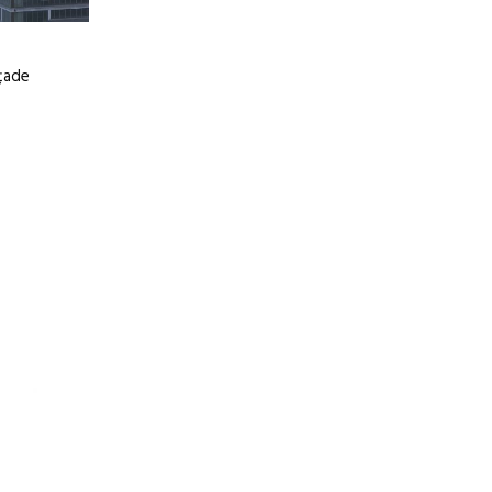
ațade