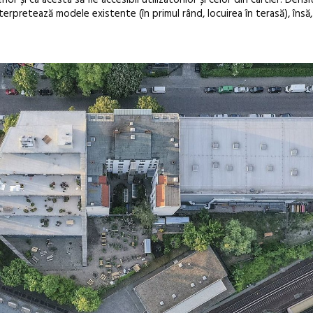
or și ca acesta să fie accesibil utilizatorilor și celor din cartier. Densi
erpretează modele existente (în primul rând, locuirea în terasă), însă,