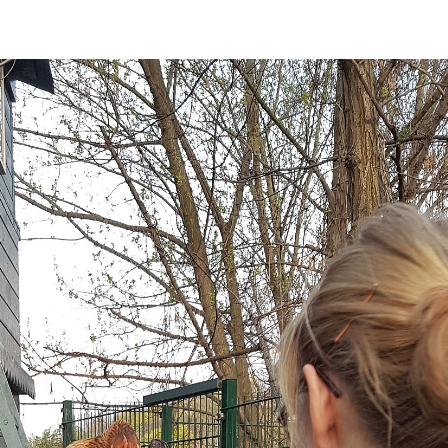
revine la Efo
ediție