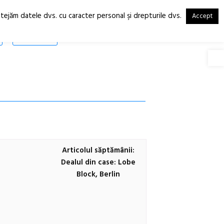
otejăm datele dvs. cu caracter personal şi drepturile dvs.
Accept
RO
EN
SHOP
Deschide
Articolul săptămânii:
Dealul din case: Lobe
Block, Berlin