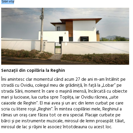
*plan etaj
Senzații din copilăria la Reghin
Îmi amintesc clar momentul când acum 27 de ani m-am întâlnit pe
stradă cu Ovidiu, colegul meu de grădiniță, în față la „Lobar” pe
strada Sării, moment în care o mașină imensă, încărcată cu obiecte
mari și lucioase, lua curba spre Toplița, iar Ovidiu răcnea, „uite
caiacele de Reghin”. El mai avea și un arc din lemn curbat pe care
scria cu litere roșii „Reghin”. În mintea copilăriei mele, Reghinul a
rămas un oraș care făcea tot ce era special. Placaje curbate pe
bărci și pe instrumente muzicale, mirosul de lemn proaspăt tăiat,
mirosul de lac și rășini le asociez întotdeauna cu acest loc.