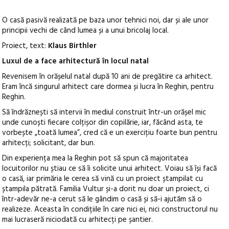
O casă pasivă realizată pe baza unor tehnici noi, dar și ale unor
principii vechi de când lumea și a unui bricolaj local.
Proiect, text:
Klaus Birthler
Luxul de a face arhitectură în locul natal
Revenisem în orășelul natal după 10 ani de pregătire ca arhitect.
Eram încă singurul arhitect care dormea și lucra în Reghin, pentru
Reghin.
Să îndrăznești să intervii în mediul construit într-un orășel mic
unde cunoști fiecare colțișor din copilărie, iar, făcând asta, te
vorbește „toată lumea”, cred că e un exercițiu foarte bun pentru
arhitecți; solicitant, dar bun.
Din experiența mea la Reghin pot să spun că majoritatea
locuitorilor nu știau ce să îi solicite unui arhitect. Voiau să își facă
o casă, iar primăria le cerea să vină cu un proiect ștampilat cu
ștampila pătrată. Familia Vultur și-a dorit nu doar un proiect, ci
într-adevăr ne-a cerut să le gândim o casă și să-i ajutăm să o
realizeze. Aceasta în condițiile în care nici ei, nici constructorul nu
mai lucraseră niciodată cu arhitecți pe șantier.