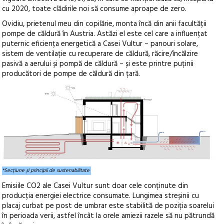
cu 2020, toate clădirile noi să consume aproape de zero.
Ovidiu, prietenul meu din copilărie, monta încă din anii facultății
pompe de căldură în Austria. Astăzi el este cel care a influențat
puternic eficiența energetică a Casei Vultur – panouri solare,
sistem de ventilație cu recuperare de căldură, răcire/încălzire
pasivă a aerului și pompă de căldură – și este printre puținii
producători de pompe de căldură din țară.
*Secțiune și principii de sustenabilitate
Emisiile CO2 ale Casei Vultur sunt doar cele conținute din
producția energiei electrice consumate. Lungimea streșinii cu
placaj curbat pe post de umbrar este stabilită de poziția soarelui
în perioada verii, astfel încât la orele amiezii razele să nu pătrundă