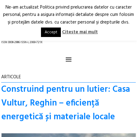
Ne-am actualizat Politica privind prelucrarea datelor cu caracter
Deschide
RO
EN
personal, pentru a asigura informaţii detaliate despre cum folosim
şi protejăm datele dvs. cu caracter personal şi drepturile dvs.
Arhitectură.
Oraș.
Societate.
Citeste mai mult
Accept
revistă online
ISSN 3008-2986 ISSN-L 2069-721X
≡
ARTICOLE
Construind pentru un lutier: Casa
Vultur, Reghin – eficiență
energetică și materiale locale