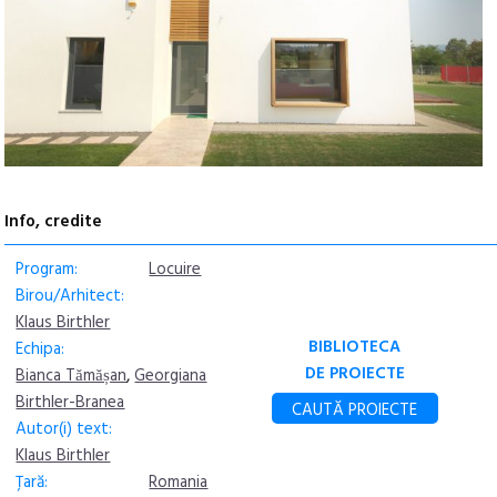
Info, credite
Program:
Locuire
Birou/Arhitect:
Klaus Birthler
BIBLIOTECA
Echipa:
DE PROIECTE
Bianca Tămășan
,
Georgiana
Birthler-Branea
CAUTĂ PROIECTE
Autor(i) text:
Klaus Birthler
Țară:
Romania