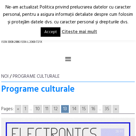
Ne-am actualizat Politica privind prelucrarea datelor cu caracter
Deschide
RO
EN
personal, pentru a asigura informaţii detaliate despre cum folosim
şi protejăm datele dvs. cu caracter personal şi drepturile dvs.
Arhitectură.
Oraș.
Societate.
Citeste mai mult
Accept
revistă online
ISSN 3008-2986 ISSN-L 2069-721X
≡
NOI
/
PROGRAME CULTURALE
Programe culturale
Pages:
«
1
...
10
11
12
13
14
15
16
...
35
»