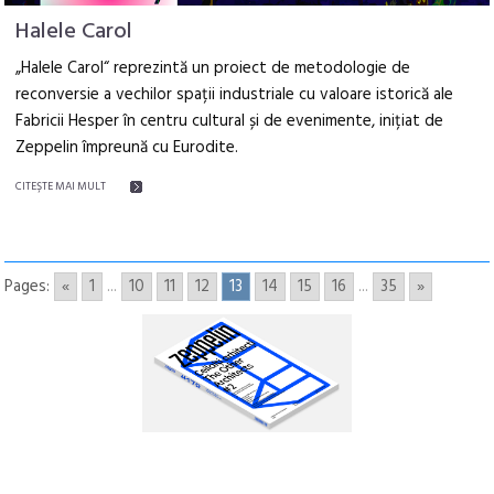
Halele Carol
„Halele Carol“ reprezintă un proiect de metodologie de
reconversie a vechilor spații industriale cu valoare istorică ale
Fabricii Hesper în centru cultural și de evenimente, inițiat de
Zeppelin împreună cu Eurodite.
CITEŞTE MAI MULT
Pages:
«
1
...
10
11
12
13
14
15
16
...
35
»