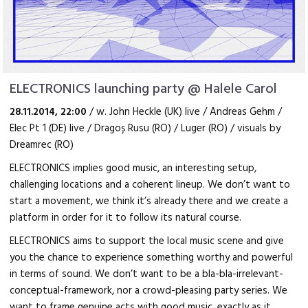
ELECTRONICS launching party @ Halele Carol
28.11.2014, 22:00
/ w. John Heckle (UK) live / Andreas Gehm /
Elec Pt 1 (DE) live / Dragoș Rusu (RO) / Luger (RO) / visuals by
Dreamrec (RO)
ELECTRONICS implies good music, an interesting setup,
challenging locations and a coherent lineup. We don’t want to
start a movement, we think it’s already there and we create a
platform in order for it to follow its natural course.
ELECTRONICS aims to support the local music scene and give
you the chance to experience something worthy and powerful
in terms of sound. We don’t want to be a bla-bla-irrelevant-
conceptual-framework, nor a crowd-pleasing party series. We
want to frame genuine acts with good music, exactly as it