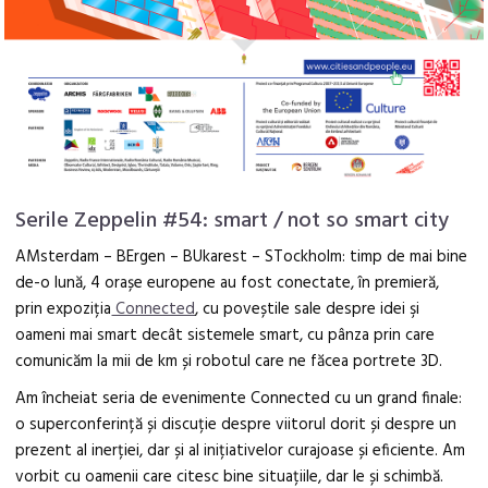
Serile Zeppelin #54: smart / not so smart city
AMsterdam – BErgen – BUkarest – STockholm: timp de mai bine
de-o lună, 4 orașe europene au fost conectate, în premieră,
prin expoziția
Connected
, cu poveștile sale despre idei şi
oameni mai smart decât sistemele smart, cu pânza prin care
comunicăm la mii de km și robotul care ne făcea portrete 3D.
Am încheiat seria de evenimente Connected cu un grand finale:
o superconferință și discuție despre viitorul dorit și despre un
prezent al inerției, dar și al inițiativelor curajoase și eficiente. Am
vorbit cu oamenii care citesc bine situațiile, dar le și schimbă.