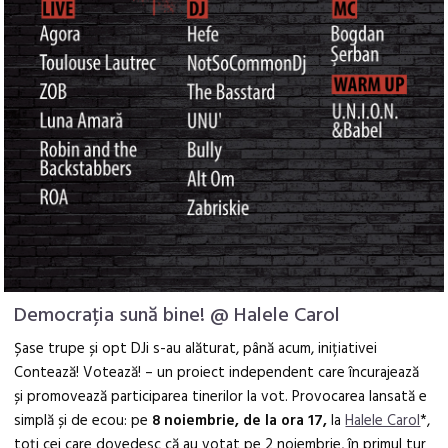
Democrația sună bine! @ Halele Carol
Șase trupe și opt DJi s-au alăturat, până acum, inițiativei
Contează! Votează! – un proiect independent care încurajează
și promovează participarea tinerilor la vot. Provocarea lansată e
simplă și de ecou: pe
8 noiembrie, de la ora 17,
la
Halele Carol
*,
toți cei care dovedesc că au votat pe 2 noiembrie, în primul tur