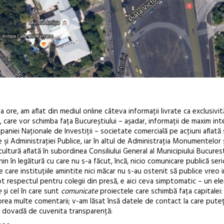
a ore, am aflat din mediul online câteva informații livrate ca exclusivi
care vor schimba fața Bucureștiului – așadar, informații de maxim inte
aniei Naționale de Investiții – societate comercială pe acţiuni aflată
 şi Administraţiei Publice, iar în altul de Administrația Monumentelor 
cultură aflată în subordinea Consiliului General al Municipiului Bucures
nin în legătură cu care nu s-a făcut, încă, nicio comunicare publică seri
Festivalul C
e care instituțiile amintite nici măcar nu s-au ostenit să publice vreo 
revine la Efo
 tot respectul pentru colegii din presă, e aici ceva simptomatic – un e
ediție
e
și cel în care sunt
comunicate
proiectele care schimbă fața capitalei:
ă prea multe comentarii; v-am lăsat însă datele de contact la care puteți
dea dovadă de cuvenita transparență: