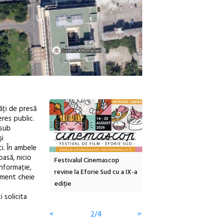
tăți de presă
res public.
 sub
și
ti.
În ambele
oasă, nicio
inemascop
Sleeping Beauties la Borsec:
Festivalul Strada
informație,
rie Sud cu a IX-a
dulceață de amintiri la
Armenească #10: concer
lement cheie
borcan, o cameră obscură și
ateliere și întâlniri în Gr
clătite cu apă minerală
Botanică
 solicita
<
3/4
>