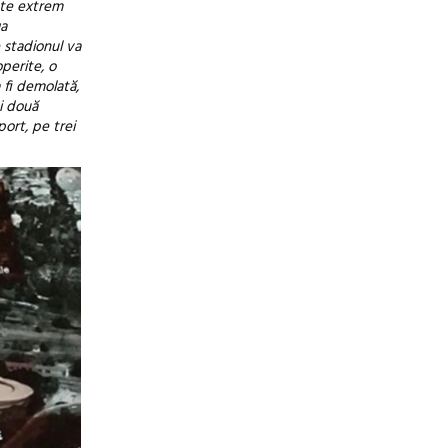
ste extrem
ga
 stadionul va
perite, o
a fi demolată,
și două
ort, pe trei