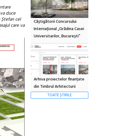
entare
e va duce
a Ștefan cel
Câștigătorii Concursului
asajul care va
Internațional „Grădina Casei
“
Universitarilor, București”
Arhiva proiectelor finanțate
din Timbrul Arhitecturii
TOATE ȘTIRILE