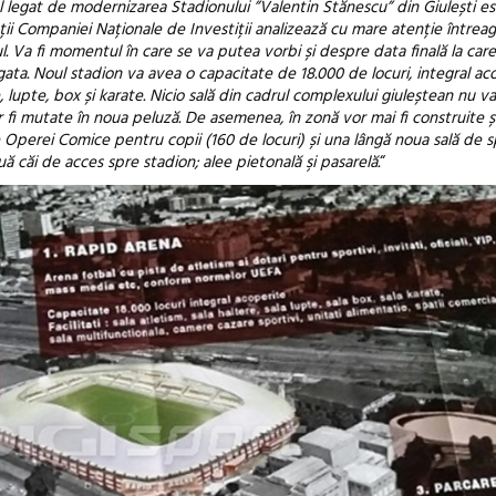
ul legat de modernizarea Stadionului ”Valentin Stănescu” din Giulești e
anții Companiei Naționale de Investiții analizează cu mare atenție întrea
 Va fi momentul în care se va putea vorbi și despre data finală la care
ata. Noul stadion va avea o capacitate de 18.000 de locuri, integral aco
re, lupte, box și karate. Nicio sală din cadrul complexului giuleștean nu v
or fi mutate în noua peluză. De asemenea, în zonă vor mai fi construite 
 Operei Comice pentru copii (160 de locuri) și una lângă noua sală de sp
ă căi de acces spre stadion; alee pietonală şi pasarelă.
“