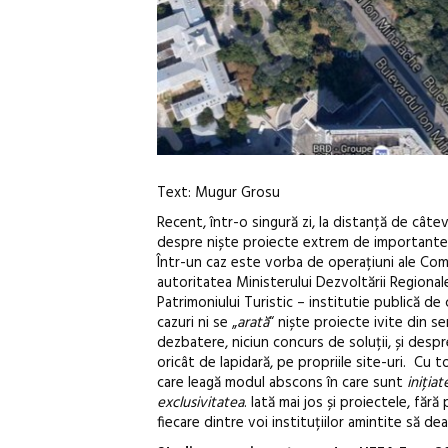
Text: Mugur Grosu
Recent, într-o singură zi, la distanță de câtev
despre niște proiecte extrem de importante, 
Într-un caz este vorba de operațiuni ale Comp
autoritatea Ministerului Dezvoltării Regionale
Patrimoniului Turistic – institutie publică de 
cazuri ni se „
arată
“ niște proiecte ivite din se
dezbatere, niciun concurs de soluții, și despr
oricât de lapidară, pe propriile site-uri. Cu
care leagă modul abscons în care sunt
inițiat
exclusivitatea
. Iată mai jos și proiectele, făr
fiecare dintre voi instituțiilor amintite să 