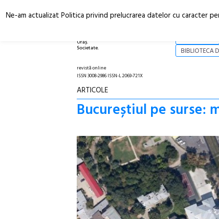
Ne-am actualizat Politica privind prelucrarea datelor cu caracter pe
Arhitectură.
NOI
Oraș.
Societate.
BIBLIOTECA D
revistă online
ISSN 3008-2986 ISSN-L 2069-721X
ARTICOLE
Bucureștiul pe surse: m