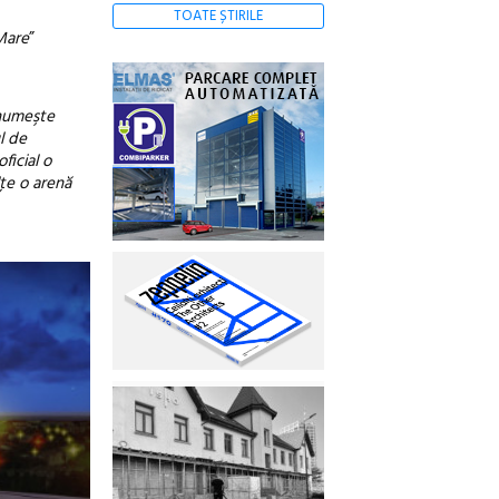
TOATE ȘTIRILE
Mare
”
 numeşte
l de
ficial o
lţe o arenă