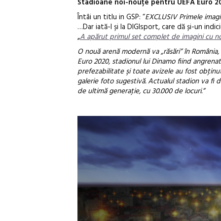
Stadioane noi-nouțe pentru UEFA Euro 2
Întâi un titlu in GSP: “
EXCLUSIV Primele imagin
…Dar iată-l și la DIGIsport, care dă și-un indic
„
A apărut primul set complet de imagini cu n
O nouă arenă modernă va „răsări” în România, 
Euro 2020, stadionul lui Dinamo fiind angrenat
prefezabilitate şi toate avizele au fost obţinut
galerie foto sugestivă. Actualul stadion va fi
de ultimă generaţie, cu 30.000 de locuri.”