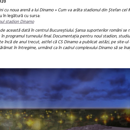
020
i cu noua arenă a lui Dinamo » Cum va arăta stadionul din Ștefan cel 
iu în legătură cu sursa:
oul stadion Dinamo
de această dată în centrul Bucureştiului. Şansa suporterilor români se
 în programul turneului final. Documentaţia pentru noul stadion, studiu
e încă de anul trecut, astfel că CS Dinamo a publicat astăzi, pe site-ul o
 dărâmat în întregime, urmând ca în cadrul complexului Dinamo să se îna