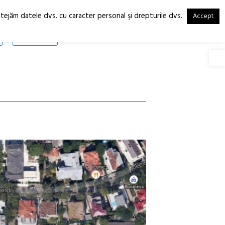
otejăm datele dvs. cu caracter personal şi drepturile dvs.
Accept
RO
EN
SHOP
Deschide