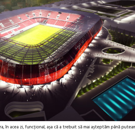
ra, în acea zi, funcțional, așa că a trebuit să mai așteptăm până puteam