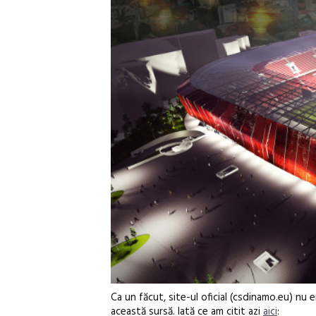
Ca un făcut, site-ul oficial (csdinamo.eu) nu e
această sursă. Iată ce am citit azi
aici
: