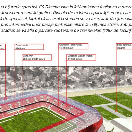
ua bijuterie sportivă, CS Dinamo vine în întâmpinarea fanilor cu o prez
câtorva reprezentări grafice. Dincolo de mărirea capacității arenei, car
ită de specificat faptul că accesul la stadion se va face, atât din Șoseau
rin intermediul unor pasaje pietonale aflate la înălțimea străzii. Sub p
stadion se va afla o parcare subterană pe trei niveluri (1087 de locuri)