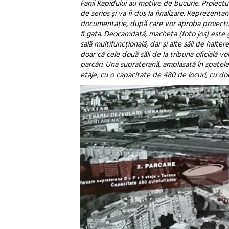
Fanii Rapidului au motive de bucurie. Proiect
de serios și va fi dus la finalizare. Reprezent
documentație, după care vor aproba proiectul.
fi gata. Deocamdată, macheta (foto jos) este g
sală multifuncțională, dar și alte săli de halte
doar că cele două săli de la tribuna oficială v
parcări. Una supraterană, amplasată în spatele
etaje, cu o capacitate de 480 de locuri, cu dou