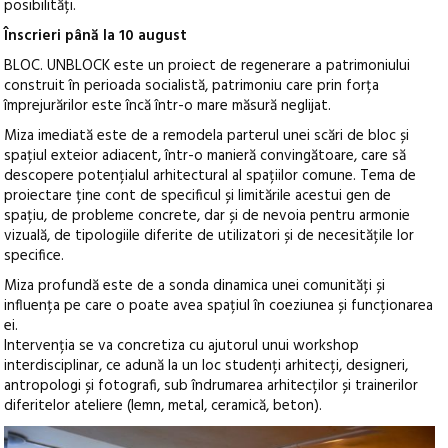
posibilități.
Înscrieri până la 10 august
BLOC. UNBLOCK este un proiect de regenerare a patrimoniului
construit în perioada socialistă, patrimoniu care prin forța
împrejurărilor este încă într-o mare măsură neglijat.
Miza imediată este de a remodela parterul unei scări de bloc și
spațiul exteior adiacent, într-o manieră convingătoare, care să
descopere potențialul arhitectural al spațiilor comune. Tema de
proiectare ține cont de specificul și limitările acestui gen de
spațiu, de probleme concrete, dar și de nevoia pentru armonie
vizuală, de tipologiile diferite de utilizatori și de necesitățile lor
specifice.
Miza profundă este de a sonda dinamica unei comunități și
influența pe care o poate avea spațiul în coeziunea și funcționarea
ei.
Intervenția se va concretiza cu ajutorul unui workshop
interdisciplinar, ce adună la un loc studenți arhitecți, designeri,
antropologi și fotografi, sub îndrumarea arhitecților și trainerilor
diferitelor ateliere (lemn, metal, ceramică, beton).