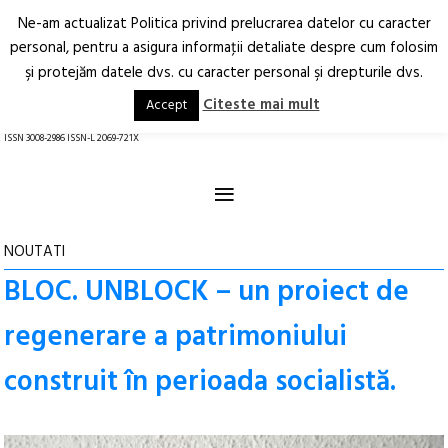
Ne-am actualizat Politica privind prelucrarea datelor cu caracter
Deschide
RO
EN
personal, pentru a asigura informaţii detaliate despre cum folosim
şi protejăm datele dvs. cu caracter personal şi drepturile dvs.
Arhitectură.
Oraș.
Societate.
Citeste mai mult
Accept
revistă online
ISSN 3008-2986 ISSN-L 2069-721X
≡
NOUTATI
BLOC. UNBLOCK – un proiect de
regenerare a patrimoniului
construit în perioada socialistă.