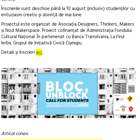
Înscrierile sunt deschise până la 10 august (inclusiv) studenților cu
entuziasm creativ și dorință de mai bine.
Proiectul este organizat de Asociația Designers, Thinkers, Makers
și Nod Makerspace. Proiect cofinanțat de Administrația Fondului
Cultural Național. În parteneriat cu Banca Transilvania, La Firul
Ierbii, Grupul de Inițiativă Civică Cișmigiu.
Detalii și înscrieri
aici
.
Articol conex: