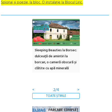
Spionaj și poezie, la bloc. O instalație la Blocul Liric.
ul Cinemascop
Sleeping Beauties la Borsec:
Festivalul Strada
 Eforie Sud cu a IX-a
dulceață de amintiri la
Armenească #10: c
borcan, o cameră obscură și
ateliere și întâlniri 
clătite cu apă minerală
Botanică
<
2/4
>
TOATE ȘTIRILE