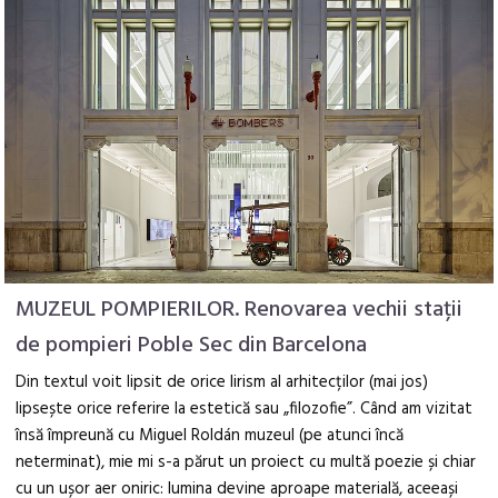
MUZEUL POMPIERILOR. Renovarea vechii stații
de pompieri Poble Sec din Barcelona
Din textul voit lipsit de orice lirism al arhitecților (mai jos)
lipsește orice referire la estetică sau „filozofie”. Când am vizitat
însă împreună cu Miguel Roldán muzeul (pe atunci încă
neterminat), mie mi s-a părut un proiect cu multă poezie și chiar
cu un ușor aer oniric: lumina devine aproape materială, aceeași