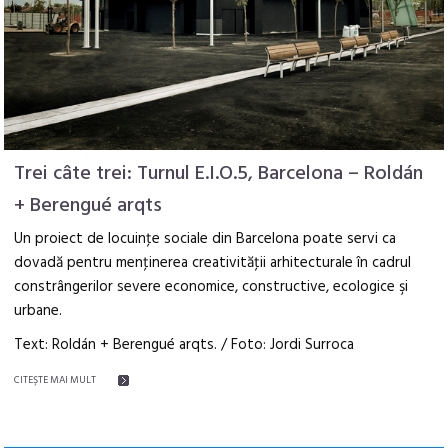
Trei câte trei: Turnul E.I.O.5, Barcelona – Roldán
+ Berengué arqts
Un proiect de locuinţe sociale din Barcelona poate servi ca
dovadă pentru menţinerea creativităţii arhitecturale în cadrul
constrângerilor severe economice, constructive, ecologice şi
urbane.
Text: Roldán + Berengué arqts. / Foto: Jordi Surroca
CITEŞTE MAI MULT