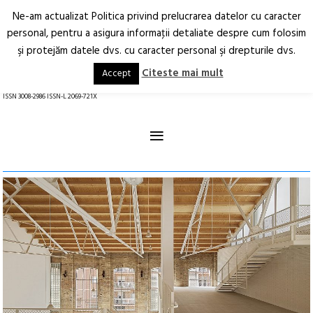
Ne-am actualizat Politica privind prelucrarea datelor cu caracter
Deschide
RO
EN
personal, pentru a asigura informaţii detaliate despre cum folosim
şi protejăm datele dvs. cu caracter personal şi drepturile dvs.
Arhitectură.
Oraș.
Societate.
Citeste mai mult
Accept
revistă online
ISSN 3008-2986 ISSN-L 2069-721X
≡