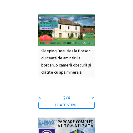
ul Cinemascop
Sleeping Beauties la Borsec:
Festivalul Strada
 Eforie Sud cu a IX-a
dulceață de amintiri la
Armenească #10: c
borcan, o cameră obscură și
ateliere și întâlniri 
clătite cu apă minerală
Botanică
<
2/4
>
TOATE ȘTIRILE