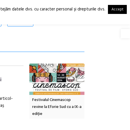
otejăm datele dvs. cu caracter personal şi drepturile dvs.
Accept
RO
EN
SHOP
Deschide
i
articol-
tă urbană
Festivalul Cinemascop
Sleeping Beauties la Bor
raș
 #5:
revine la Eforie Sud cu a IX-a
dulceață de amintiri la
ertății
ediție
borcan, o cameră obscur
clătite cu apă minerală