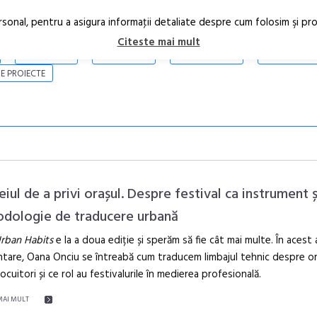
rsonal, pentru a asigura informaţii detaliate despre cum folosim şi pr
Citeste mai mult
ARTICOLE
STIRI
REVISTA PRINT
CONTACT
E PROIECTE
eiul de a privi orașul. Despre festival ca instrument ș
dologie de traducere urbană
rban Habits
e la a doua ediție și sperăm să fie cât mai multe. În acest 
Anuala de ar
tare, Oana Onciu se întreabă cum traducem limbajul tehnic despre o
Artown NOW
locuitori și ce rol au festivalurile în medierea profesională.
Gramatica lib
MAI MULT