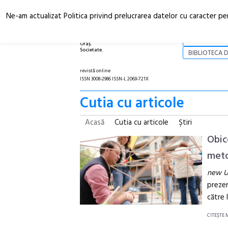
Ne-am actualizat Politica privind prelucrarea datelor cu caracter pe
Arhitectură.
NOI
Oraș.
Societate.
BIBLIOTECA D
revistă online
ISSN 3008-2986 ISSN-L 2069-721X
Cutia cu articole
Acasă
Cutia cu articole
Ştiri
Obic
meto
new U
prezen
către 
CITEŞTE 