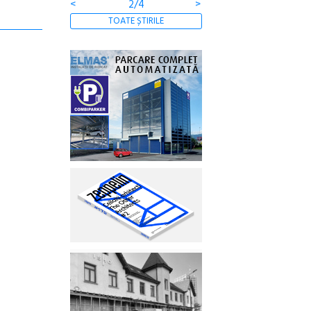
<
2/4
>
TOATE ȘTIRILE