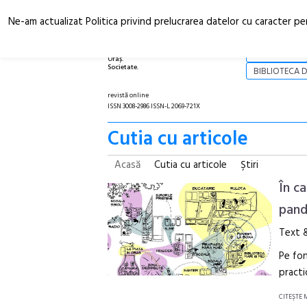
Ne-am actualizat Politica privind prelucrarea datelor cu caracter pe
Arhitectură.
NOI
Oraș.
Societate.
BIBLIOTECA D
revistă online
ISSN 3008-2986 ISSN-L 2069-721X
Cutia cu articole
Acasă
Cutia cu articole
Ştiri
În ca
pan
Text &
Pe fon
practi
CITEŞTE 