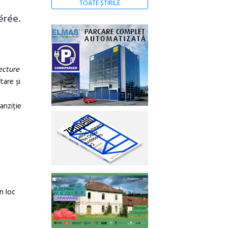
TOATE ȘTIRILE
érée.
tecture
tare și
anziție
n loc