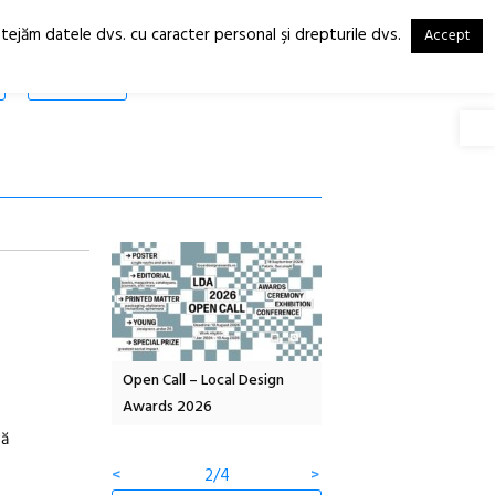
otejăm datele dvs. cu caracter personal şi drepturile dvs.
Accept
RO
EN
SHOP
Deschide
OELANDA – parc
Open Call – Local Design
Anuala de artă urbană
co-creație
Awards 2026
Artown NOW #5:
Gramatica libertății
ză
<
2/4
>