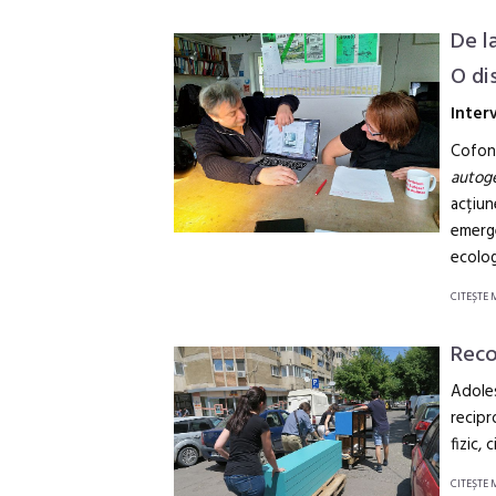
De l
O di
Inter
Cofon
autogé
acțiun
emerg
ecolog
CITEŞTE 
Reco
Adoles
recipr
fizic, 
CITEŞTE 