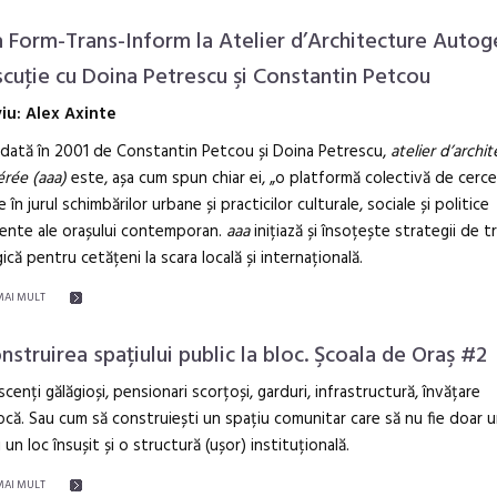
a Form-Trans-Inform la Atelier d’Architecture Autog
scuţie cu Doina Petrescu şi Constantin Petcou
viu: Alex Axinte
dată în 2001 de Constantin Petcou și Doina Petrescu,
atelier d’archi
rée (aaa)
este, așa cum spun chiar ei, „o platformă colectivă de cerce
e în jurul schimbărilor urbane și practicilor culturale, sociale și politice
ente ale orașului contemporan.
aaa
inițiază și însoțește strategii de tr
ică pentru cetățeni la scara locală și internațională.
MAI MULT
nstruirea spațiului public la bloc. Şcoala de Oraş #2
cenți gălăgioși, pensionari scorțoși, garduri, infrastructură, învățare
ocă. Sau cum să construiești un spațiu comunitar care să nu fie doar u
ci un loc însușit și o structură (ușor) instituțională.
MAI MULT