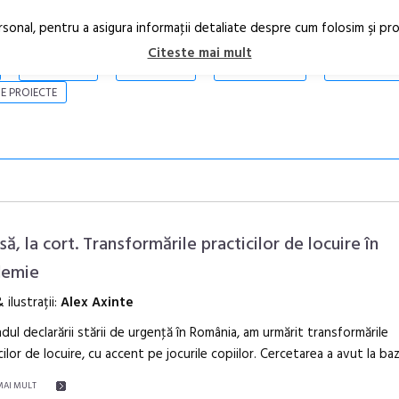
rsonal, pentru a asigura informaţii detaliate despre cum folosim şi pr
Citeste mai mult
ARTICOLE
STIRI
REVISTA PRINT
CONTACT
E PROIECTE
să, la cort. Transformările practicilor de locuire în
demie
 ilustrații:
Alex Axinte
În curând: P
de poezie și 
dul declarării stării de urgenţă în România, am ur­mărit transformările
cilor de locuire, cu accent pe jocurile copiilor. Cercetarea a avut la ba
MAI MULT