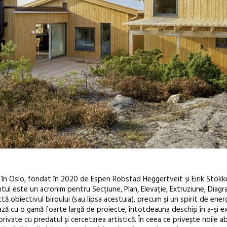
 în Oslo, fondat în 2020 de Espen Robstad Heggertveit și Eirik Stokk
l este un acronim pentru Secțiune, Plan, Elevație, Extruziune, Diag
tă obiectivul biroului (sau lipsa acestuia), precum și un spirit de energ
ează cu o gamă foarte largă de proiecte, întotdeauna deschiși în a-și e
private cu predatul și cercetarea artistică. În ceea ce privește noile ab