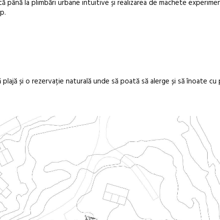
că până la plimbări urbane intuitive și realizarea de machete experimen
p.
Sleeping Beau
dulceață de a
borcan, o ca
clătite cu ap
plajă și o rezervație naturală unde să poată să alerge și să înoate cu p