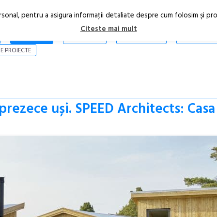
rsonal, pentru a asigura informaţii detaliate despre cum folosim şi pr
Citeste mai mult
ARTICOLE
STIRI
REVISTA PRINT
CONTACT
E PROIECTE
sprezece uși. SPEED Architects: Casa