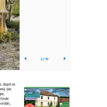
2
/
10
e, după ce
ramă
, dar
ie,
xtinde
ordări,