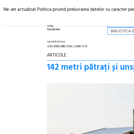
Ne-am actualizat Politica privind prelucrarea datelor cu caracter pe
Arhitectură.
NOI
Oraș.
Societate.
BIBLIOTECA D
revistă online
ISSN 3008-2986 ISSN-L 2069-721X
ARTICOLE
142 metri pătrați și un