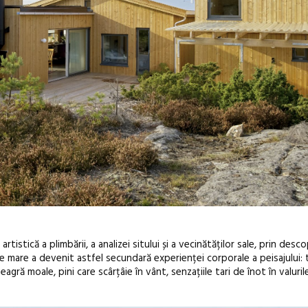
istică a plimbării, a analizei sitului și a vecinătăților sale, prin desco
re mare a devenit astfel secundară experienței corporale a peisajului: 
agră moale, pini care scârțâie în vânt, senzațiile tari de înot în valurile