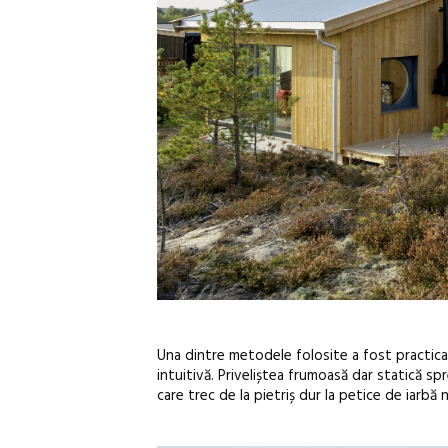
Una dintre metodele folosite a fost practica art
intuitivă. Priveliștea frumoasă dar statică sp
care trec de la pietriș dur la petice de iarbă ne