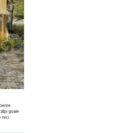
perire
tălpi goale
 reci.