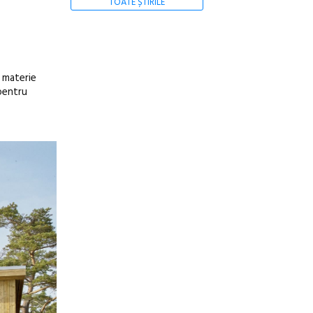
TOATE ȘTIRILE
n materie
 pentru