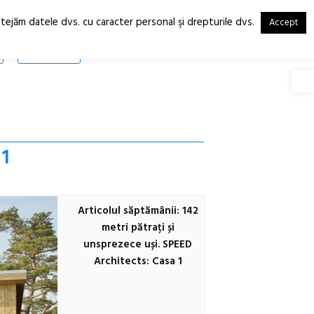
otejăm datele dvs. cu caracter personal şi drepturile dvs.
Accept
RO
EN
SHOP
Deschide
 1
Articolul săptămânii: 142
metri pătrați și
unsprezece uși. SPEED
Architects: Casa 1