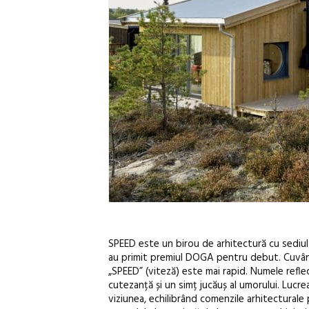
SPEED este un birou de arhitectură cu sediul
au primit premiul DOGA pentru debut. Cuvântu
„SPEED” (viteză) este mai rapid. Numele reflec
cutezanță și un simț jucăuș al umorului. Lucr
viziunea, echilibrând comenzile arhitecturale 