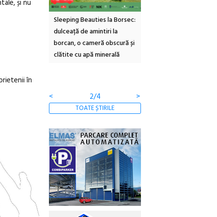
tale, și nu
ties la Borsec:
Festivalul Strada
Picasso inaugurează nou
mintiri la
Armenească #10: concerte,
Art Encounters. Timișoa
meră obscură și
ateliere și întâlniri în Grădina
va avea un nou spațiu
ă minerală
Botanică
cultural dedicat artei
contemporane, educației
comunității
rietenii în
<
3/4
>
TOATE ȘTIRILE