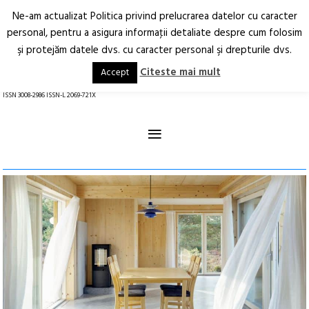
Ne-am actualizat Politica privind prelucrarea datelor cu caracter
Deschide
RO
EN
personal, pentru a asigura informaţii detaliate despre cum folosim
şi protejăm datele dvs. cu caracter personal şi drepturile dvs.
Arhitectură.
Oraș.
Societate.
Citeste mai mult
Accept
revistă online
ISSN 3008-2986 ISSN-L 2069-721X
≡