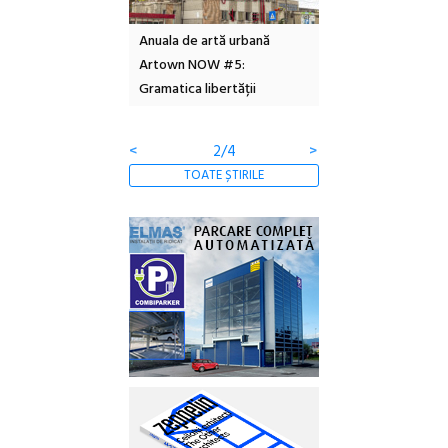
l – Local Design
Anuala de artă urbană
Festivalul Cinemas
 2026
Artown NOW #5:
revine la Eforie Sud 
Gramatica libertății
ediție
<
2/4
>
TOATE ȘTIRILE