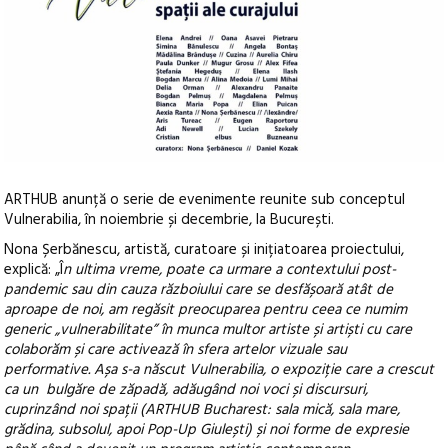
ARTHUB anunță o serie de evenimente reunite sub conceptul
Vulnerabilia, în noiembrie și decembrie, la București.
Nona Șerbănescu, artistă, curatoare și inițiatoarea proiectului,
explică: „Î
n ultima vreme, poate ca urmare a contextului post-
pandemic sau din cauza războiului care se desfășoară atât de
aproape de noi, am regăsit preocuparea pentru ceea ce numim
generic „vulnerabilitate” în munca multor artiste și artiști cu care
colaborăm și care activează în sfera artelor vizuale sau
performative. Așa s-a născut Vulnerabilia, o expoziție care a crescut
ca un bulgăre de zăpadă, adăugând noi voci și discursuri,
cuprinzând noi spații (ARTHUB Bucharest: sala mică, sala mare,
grădina, subsolul, apoi Pop-Up Giulești) și noi forme de expresie