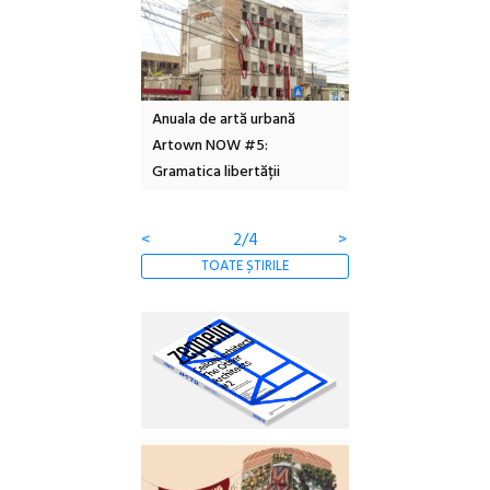
l – Local Design
Anuala de artă urbană
Festivalul Cinemas
 2026
Artown NOW #5:
revine la Eforie Sud 
Gramatica libertății
ediție
<
2/4
>
TOATE ȘTIRILE