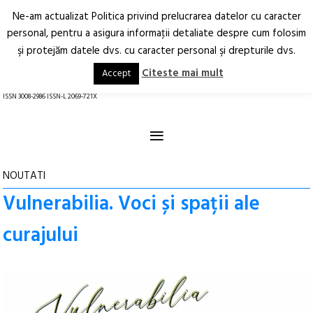
Ne-am actualizat Politica privind prelucrarea datelor cu caracter
Deschide
RO
EN
personal, pentru a asigura informaţii detaliate despre cum folosim
şi protejăm datele dvs. cu caracter personal şi drepturile dvs.
Arhitectură.
Oraș.
Societate.
Citeste mai mult
Accept
revistă online
ISSN 3008-2986 ISSN-L 2069-721X
≡
NOUTATI
Vulnerabilia. Voci și spații ale
curajului