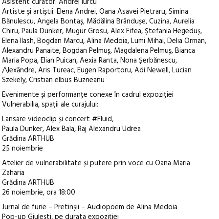
Asistent curator: Andrei Iurcu
Artiste și artiștii: Elena Andrei, Oana Asavei Pietraru, Simina
Bănulescu, Angela Bontaș, Mădălina Brândușe, Cuzina, Aurelia
Chiru, Paula Dunker, Mugur Grosu, Alex Fifea, Ștefania Hegeduș,
Elena Ilash, Bogdan Marcu, Alina Medoia, Lumi Mihai, Delia Orman,
Alexandru Panaite, Bogdan Pelmuș, Magdalena Pelmuș, Bianca
Maria Popa, Elian Puican, Aexia Ranta, Nona Șerbănescu,
/\lexāndre, Aris Tureac, Eugen Raportoru, Adi Newell, Lucian
Szekely, Cristian elbus Buzneanu
Evenimente și performanțe conexe în cadrul expoziției
Vulnerabilia, spații ale curajului:
Lansare videoclip și concert #Fluid,
Paula Dunker, Alex Bala, Raj Alexandru Udrea
Grădina ARTHUB
25 noiembrie
Atelier de vulnerabilitate și putere prin voce cu Oana Maria
Zaharia
Grădina ARTHUB
26 noiembrie, ora 18:00
Jurnal de furie – Pretinșii – Audiopoem de Alina Medoia
Pop-up Giulești, pe durata expoziției