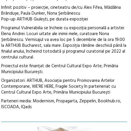
Infinit pozitiv – proiecție, cineteatru de/cu Alex Fifea, Mădălina
Brândușe, Paula Dunker, Nona Șerbănescu
Pop-up ARTHUB Giulești, pe durata expoziției
Programul Vulnerabilia se încheie cu expoziția personală a artistei
Elena Andrei: Locuri uitate ale inimii mele, curatoare Nona
Șerbănescu. Vernisajul va avea loc pe 5 decembrie de la ora 19:00
la ARTHUB Bucharest, sala mare. Expoziția rămâne deschisă până la
finalul anului, încheind totodată și programul curatorial pe 2022 al
centrului cultural.
Proiectul este finanțat de Centrul Cultural Expo Arte, Primăria
Municipiului București.
Organizatori: ARTHUB, Asociația pentru Promovarea Artelor
Contemporane, WE’RE HERE, Fragile Society în parteneriat cu
Centrul Cultural Expo Arte, Primăria Municipiului București
Parteneri media: Modernism, Propagarta, Zeppelin, Bookhub.ro,
ISCOADA, IQads