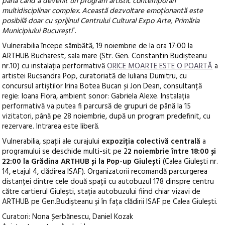
până când a devenit un program artistic contemporan
multidisciplinar complex. Această dezvoltare emoționantă este
posibilă doar cu sprijinul Centrului Cultural Expo Arte, Primăria
Municipiului București
”.
Vulnerabilia începe sâmbătă, 19 noiembrie de la ora 17:00 la
ARTHUB Bucharest, sala mare (Str. Gen. Constantin Budișteanu
nr.10) cu instalația performativă
ORICE MOARTE ESTE O POARTĂ
a
artistei Rucsandra Pop, curatoriată de Iuliana Dumitru, cu
concursul artiștilor Irina Botea Bucan și Jon Dean, consultanță
regie: Ioana Flora, ambient sonor: Gabriela Alexe. Instalația
performativă va putea fi parcursă de grupuri de până la 15
vizitatori, până pe 28 noiembrie, după un program predefinit, cu
rezervare. Intrarea este liberă.
Vulnerabilia, spații ale curajului
expoziția colectivă centrală
a
programului se deschide multi-sit pe 2
2 noiembrie între 18:00 și
22:00 la Grădina ARTHUB și la Pop-up Giulești
(Calea Giulești nr.
14, etajul 4, clădirea ISAF). Organizatorii recomandă parcurgerea
distanței dintre cele două spații cu autobuzul 178 dinspre centru
către cartierul Giulești, stația autobuzului fiind chiar vizavi de
ARTHUB pe Gen.Budișteanu și în fața clădirii ISAF pe Calea Giulești.
Curatori: Nona Șerbănescu, Daniel Kozak