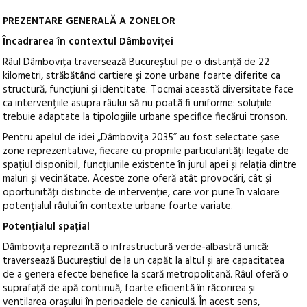
PREZENTARE GENERALĂ A ZONELOR
Încadrarea în contextul Dâmboviței
Râul Dâmbovița traversează Bucureștiul pe o distanță de 22
kilometri, străbătând cartiere și zone urbane foarte diferite ca
structură, funcțiuni și identitate. Tocmai această diversitate face
ca intervențiile asupra râului să nu poată fi uniforme: soluțiile
trebuie adaptate la tipologiile urbane specifice fiecărui tronson.
Pentru apelul de idei „Dâmbovița 2035” au fost selectate șase
zone reprezentative, fiecare cu propriile particularități legate de
spațiul disponibil, funcțiunile existente în jurul apei și relația dintre
maluri și vecinătate. Aceste zone oferă atât provocări, cât și
oportunități distincte de intervenție, care vor pune în valoare
potențialul râului în contexte urbane foarte variate.
Potențialul spațial
Dâmbovița reprezintă o infrastructură verde-albastră unică:
traversează Bucureștiul de la un capăt la altul și are capacitatea
de a genera efecte benefice la scară metropolitană. Râul oferă o
suprafață de apă continuă, foarte eficientă în răcorirea și
ventilarea orașului în perioadele de caniculă. În acest sens,