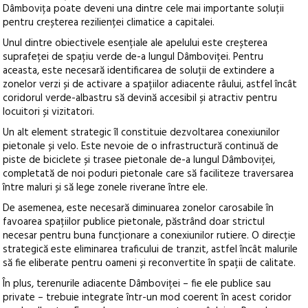
Dâmbovița poate deveni una dintre cele mai importante soluții
pentru creșterea rezilienței climatice a capitalei.
Unul dintre obiectivele esențiale ale apelului este creșterea
suprafeței de spațiu verde de-a lungul Dâmboviței. Pentru
aceasta, este necesară identificarea de soluții de extindere a
zonelor verzi și de activare a spațiilor adiacente râului, astfel încât
coridorul verde-albastru să devină accesibil și atractiv pentru
locuitori și vizitatori.
Un alt element strategic îl constituie dezvoltarea conexiunilor
pietonale și velo. Este nevoie de o infrastructură continuă de
piste de biciclete și trasee pietonale de-a lungul Dâmboviței,
completată de noi poduri pietonale care să faciliteze traversarea
între maluri și să lege zonele riverane între ele.
De asemenea, este necesară diminuarea zonelor carosabile în
favoarea spațiilor publice pietonale, păstrând doar strictul
necesar pentru buna funcționare a conexiunilor rutiere. O direcție
strategică este eliminarea traficului de tranzit, astfel încât malurile
să fie eliberate pentru oameni și reconvertite în spații de calitate.
În plus, terenurile adiacente Dâmboviței – fie ele publice sau
private – trebuie integrate într-un mod coerent în acest coridor