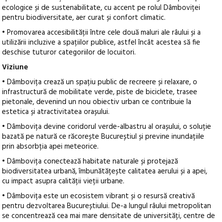
ecologice și de sustenabilitate, cu accent pe rolul Dâmboviței
pentru biodiversitate, aer curat și confort climatic.
• Promovarea accesibilității între cele două maluri ale râului și a
utilizării incluzive a spațiilor publice, astfel încât acestea să fie
deschise tuturor categoriilor de locuitori.
Viziune
• Dâmbovița crează un spațiu public de recreere și relaxare, o
infrastructură de mobilitate verde, piste de biciclete, trasee
pietonale, devenind un nou obiectiv urban ce contribuie la
estetica și atractivitatea orașului.
• Dâmbovița devine coridorul verde-albastru al orașului, o soluție
bazată pe natură ce răcorește Bucureștiul și previne inundațiile
prin absorbția apei meteorice.
• Dâmbovița conectează habitate naturale și protejază
biodiversitatea urbană, îmbunătățește calitatea aerului și a apei,
cu impact asupra calității vieții urbane.
• Dâmbovița este un ecosistem vibrant și o resursă creativă
pentru dezvoltarea Bucureștiului. De-a lungul râului metropolitan
se concentrează cea mai mare densitate de universități, centre de