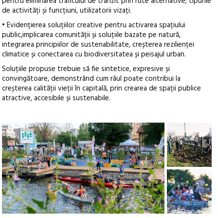
pentru eliminarea traficului de tranzit prin rute alternative; tipurile
de activități și funcțiuni, utilizatorii vizați.
• Evidențierea soluțiilor creative pentru activarea spațiului
public,implicarea comunității și soluțiile bazate pe natură,
integrarea principiilor de sustenabilitate, creșterea rezilienței
climatice și conectarea cu biodiversitatea și peisajul urban.
Soluțiile propuse trebuie să fie sintetice, expresive și
convingătoare, demonstrând cum râul poate contribui la
creșterea calității vieții în capitală, prin crearea de spații publice
atractive, accesibile și sustenabile.
+4