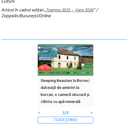
Culturii
Articol în cadrul ediției „
Toamna 2025 – Vara 2026
” /
Zeppelin/București/Online
ul Cinemascop
Sleeping Beauties la Borsec:
Festivalul Strada
 Eforie Sud cu a IX-a
dulceață de amintiri la
Armenească #10: c
borcan, o cameră obscură și
ateliere și întâlniri 
clătite cu apă minerală
Botanică
<
3/4
>
TOATE ȘTIRILE