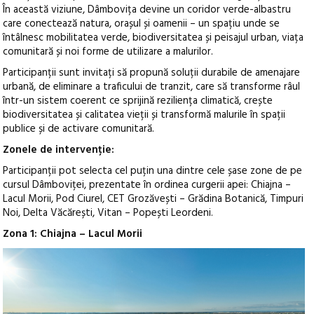
În această viziune, Dâmbovița devine un coridor verde-albastru
care conectează natura, orașul și oamenii – un spațiu unde se
întâlnesc mobilitatea verde, biodiversitatea și peisajul urban, viața
comunitară și noi forme de utilizare a malurilor.
Participanții sunt invitați să propună soluții durabile de amenajare
urbană, de eliminare a traficului de tranzit, care să transforme râul
într-un sistem coerent ce sprijină reziliența climatică, crește
biodiversitatea și calitatea vieții și transformă malurile în spații
publice și de activare comunitară.
Zonele de intervenție:
Participanții pot selecta cel puțin una dintre cele șase zone de pe
cursul Dâmboviței, prezentate în ordinea curgerii apei: Chiajna –
Lacul Morii, Pod Ciurel, CET Grozăvești – Grădina Botanică, Timpuri
Noi, Delta Văcărești, Vitan – Popești Leordeni.
Zona 1: Chiajna – Lacul Morii