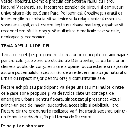
verde-albastru. Exemple precum conectarea râului cu Parcul
Natural Văcărești, sau integrarea zonelor de birouri și campusuri
universitare (de ex. Sema Parc, Politehnică, Grozăvești) arată că
intervențiile nu trebuie să se limiteze la relația strictă trotuar-
sosea-mal-apă, ci să creeze legături urbane mai largi, capabile să
reconecteze râul la oraș și să multiplice beneficiile sale sociale,
ecologice și economice.
TEMA APELULUI DE IDEI
Tema competiției propune realizarea unor concepte de amenajare
pentru cele șase zone de studiu ale Dâmboviței, ca parte a unui
demers public de conștientizare a opiniei bucureștene și naționale
asupra potențialului acestui râu de a redeveni un spațiu natural și
urban cu impact major pentru oraș și comunitățile sale.
Fiecare echipă sau participant va alege una sau mai multe dintre
cele șase zone propuse și va dezvolta câte un concept de
amenajare urbană pentru fiecare, sintetizat și prezentat vizual
printr-un set de imagini sugestive, accesibile și publicului larg.
Fiecare dintre propunerile realizate va fi încărcată separat, printr-
un formular individual, în platforma de înscriere.
Principii de abordare