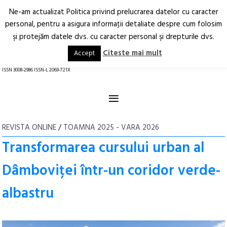
Ne-am actualizat Politica privind prelucrarea datelor cu caracter
Deschide
RO
EN
personal, pentru a asigura informaţii detaliate despre cum folosim
şi protejăm datele dvs. cu caracter personal şi drepturile dvs.
Arhitectură.
Oraș.
Societate.
Citeste mai mult
Accept
revistă online
ISSN 3008-2986 ISSN-L 2069-721X
≡
REVISTA ONLINE
/
TOAMNA 2025 - VARA 2026
Transformarea cursului urban al
Dâmboviței într-un coridor verde-
albastru