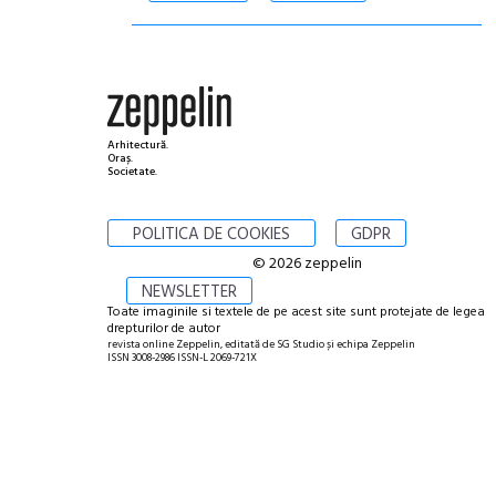
Arhitectură.
Oraș.
Societate.
POLITICA DE COOKIES
GDPR
© 2026 zeppelin
NEWSLETTER
Toate imaginile si textele de pe acest site sunt protejate de legea
drepturilor de autor
revista online Zeppelin, editată de SG Studio și echipa Zeppelin
ISSN 3008-2986 ISSN-L 2069-721X