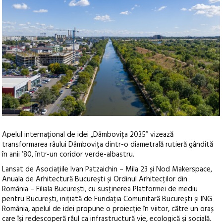
Apelul internațional de idei „Dâmbovița 2035” vizează
transformarea râului Dâmbovița dintr-o diametrală rutieră gândită
în anii ’80, într-un coridor verde-albastru.
Lansat de Asociațiile Ivan Patzaichin – Mila 23 și Nod Makerspace,
Anuala de Arhitectură București și Ordinul Arhitecților din
România – Filiala București, cu susținerea Platformei de mediu
pentru București, inițiată de Fundația Comunitară București și ING
România, apelul de idei propune o proiecție în viitor, către un oraș
care își redescoperă râul ca infrastructură vie, ecologică și socială.