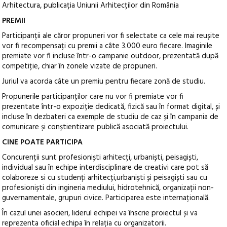
Arhitectura, publicația Uniunii Arhitecților din România
PREMII
Participanții ale căror propuneri vor fi selectate ca cele mai reușite
vor fi recompensați cu premii a câte 3.000 euro fiecare. Imaginile
premiate vor fi incluse într-o campanie outdoor, prezentată după
competiție, chiar în zonele vizate de propuneri.
Juriul va acorda câte un premiu pentru fiecare zonă de studiu.
Propunerile participanților care nu vor fi premiate vor fi
prezentate într-o expoziție dedicată, fizică sau în format digital, și
incluse în dezbateri ca exemple de studiu de caz și în campania de
comunicare și conștientizare publică asociată proiectului.
CINE POATE PARTICIPA
Concurenții sunt profesioniști arhitecți, urbaniști, peisagiști,
individual sau în echipe interdisciplinare de creativi care pot să
colaboreze si cu studenți arhitecți,urbaniști și peisagiști sau cu
profesioniști din ingineria mediului, hidrotehnică, organizații non-
guvernamentale, grupuri civice. Participarea este internațională.
În cazul unei asocieri, liderul echipei va înscrie proiectul și va
reprezenta oficial echipa în relația cu organizatorii.