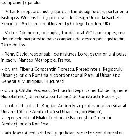
Componența juriului:
– Peter Bishop, urbanist și specialist în design urban, partener la
Bishop & Williams Ltd și profesor de Design Urban la Bartlett
School of Architecture (University College London, UK).
– Victor Dijkshoorn, peisagist, fondator al VIC Landscapes, una
dintre cele mai prestigioase companii de design peisagistic din
Țările de Jos.
– Rémy David, responsabil de misiunea Loire, patrimoniu și peisaj
în cadrul Nantes Métropole, Franța.
– dr. arh. Tiberiu Constantin Florescu, Președinte al Registrului
Urbaniștilor din România și coordonator al Planului Urbanistic
General al Municipiului București.
– dr. ing. Cătălin Popescu, Șef lucrări Departamentul de Inginerie
Hidrotehnică, Universitatea Tehnică de Construcții București.
– prof. dr. habil. arh. Bogdan Andrei Fezi, profesor universitar al
Universității de Arhitectură și Urbanism „Ion Mincu”,
vicepreședinte al Filialei Teritoriale București a Ordinului
Arhitecților din România.
– arh. Ioana Alexe, arhitect și grafician, redactor-șef al revistei