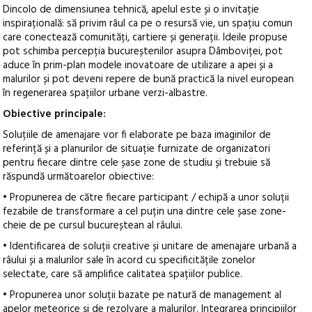
Dincolo de dimensiunea tehnică, apelul este și o invitație
inspirațională: să privim râul ca pe o resursă vie, un spațiu comun
care conectează comunități, cartiere și generații. Ideile propuse
pot schimba percepția bucureștenilor asupra Dâmboviței, pot
aduce în prim-plan modele inovatoare de utilizare a apei și a
malurilor și pot deveni repere de bună practică la nivel european
în regenerarea spațiilor urbane verzi-albastre.
Obiective principale:
Soluțiile de amenajare vor fi elaborate pe baza imaginilor de
referință și a planurilor de situație furnizate de organizatori
pentru fiecare dintre cele șase zone de studiu și trebuie să
răspundă următoarelor obiective:
• Propunerea de către fiecare participant / echipă a unor soluții
fezabile de transformare a cel puțin una dintre cele șase zone-
cheie de pe cursul bucureștean al râului.
• Identificarea de soluții creative și unitare de amenajare urbană a
râului și a malurilor sale în acord cu specificitățile zonelor
selectate, care să amplifice calitatea spațiilor publice.
• Propunerea unor soluții bazate pe natură de management al
apelor meteorice și de rezolvare a malurilor. Integrarea principiilor