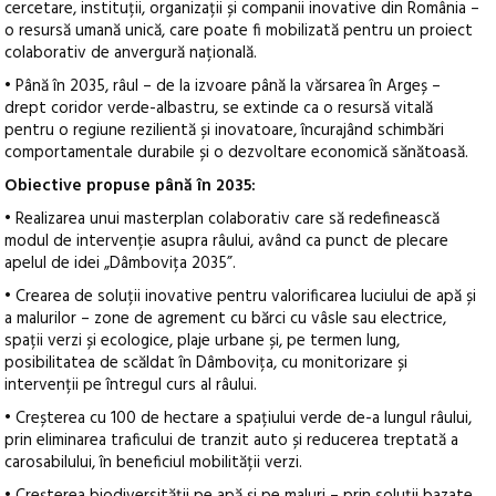
cercetare, instituții, organizații și companii inovative din România –
o resursă umană unică, care poate fi mobilizată pentru un proiect
colaborativ de anvergură națională.
• Până în 2035, râul – de la izvoare până la vărsarea în Argeș –
drept coridor verde-albastru, se extinde ca o resursă vitală
pentru o regiune rezilientă și inovatoare, încurajând schimbări
comportamentale durabile și o dezvoltare economică sănătoasă.
Obiective propuse până în 2035:
• Realizarea unui masterplan colaborativ care să redefinească
modul de intervenție asupra râului, având ca punct de plecare
apelul de idei „Dâmbovița 2035”.
• Crearea de soluții inovative pentru valorificarea luciului de apă și
a malurilor – zone de agrement cu bărci cu vâsle sau electrice,
spații verzi și ecologice, plaje urbane și, pe termen lung,
posibilitatea de scăldat în Dâmbovița, cu monitorizare și
intervenții pe întregul curs al râului.
• Creșterea cu 100 de hectare a spațiului verde de-a lungul râului,
prin eliminarea traficului de tranzit auto și reducerea treptată a
carosabilului, în beneficiul mobilității verzi.
• Creșterea biodiversității pe apă și pe maluri – prin soluții bazate