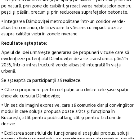
pe natură, prin zone de cuibărit și reactivarea habitatelor pentru
pești și păsări, precum și prin reducerea suprafețelor betonate.
• Integrarea Dâmboviței metropolitane într-un coridor verde-
albastru continuu, de la izvoare la vărsare, cu impact pozitiv
asupra calității vieții în zonele riverane.
Rezultate așteptate:
Apelul de idei urmărește generarea de propuneri vizuale care să
evidențieze potențialul Dâmboviței de a se transforma, până în
2035, într-o infrastructură verde-albastră integrată în viața
urbană.
Se așteaptă ca participanții să realizeze:
• Câte o propunere pentru cel puțin una dintre cele șase spații-
cheie ale cursului Dâmboviței;
• Un set de imagini expresive, care să comunice clar și convingător
modul în care soluția propusă poate arăta și funcționa în
București, atât pentru publicul larg, cât și pentru factorii de
decizie.
• Explicarea scenariului de funcționare al spațiului propus, soluții