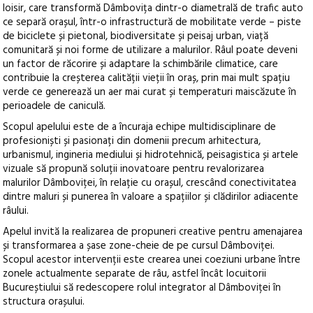
loisir, care transformă Dâmbovița dintr-o diametrală de trafic auto
ce separă orașul, într-o infrastructură de mobilitate verde – piste
de biciclete și pietonal, biodiversitate și peisaj urban, viață
comunitară și noi forme de utilizare a malurilor. Râul poate deveni
un factor de răcorire și adaptare la schimbările climatice, care
contribuie la creșterea calității vieții în oraș, prin mai mult spațiu
verde ce generează un aer mai curat și temperaturi maiscăzute în
perioadele de caniculă.
Scopul apelului este de a încuraja echipe multidisciplinare de
profesioniști și pasionați din domenii precum arhitectura,
urbanismul, ingineria mediului și hidrotehnică, peisagistica și artele
vizuale să propună soluții inovatoare pentru revalorizarea
malurilor Dâmboviței, în relație cu orașul, crescând conectivitatea
dintre maluri și punerea în valoare a spațiilor și clădirilor adiacente
râului.
Apelul invită la realizarea de propuneri creative pentru amenajarea
și transformarea a șase zone-cheie de pe cursul Dâmboviței.
Scopul acestor intervenții este crearea unei coeziuni urbane între
zonele actualmente separate de râu, astfel încât locuitorii
Bucureștiului să redescopere rolul integrator al Dâmboviței în
structura orașului.