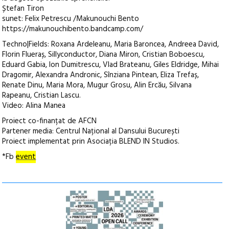
Ștefan Tiron
sunet: Felix Petrescu /Makunouchi Bento
https://makunouchibento.bandcamp.com/
Techno|Fields: Roxana Ardeleanu, Maria Baroncea, Andreea David,
Florin Flueraș, Sillyconductor, Diana Miron, Cristian Boboescu,
Eduard Gabia, Ion Dumitrescu, Vlad Brateanu, Giles Eldridge, Mihai
Dragomir, Alexandra Andronic, Sînziana Pintean, Eliza Trefaș,
Renate Dinu, Maria Mora, Mugur Grosu, Alin Ercău, Silvana
Rapeanu, Cristian Lascu.
Video: Alina Manea
Proiect co-finanțat de AFCN
Partener media: Centrul Național al Dansului București
Proiect implementat prin Asociația BLEND IN Studios.
*Fb
event