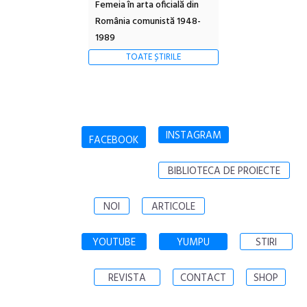
Femeia în arta oficială din
România comunistă 1948-
1989
TOATE ȘTIRILE
INSTAGRAM
FACEBOOK
BIBLIOTECA DE PROIECTE
NOI
ARTICOLE
YOUTUBE
YUMPU
STIRI
REVISTA
CONTACT
SHOP