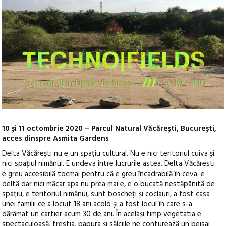
10 și 11 octombrie 2020 – Parcul Natural Văcărești, București,
acces dinspre Asmita Gardens
Delta Văcărești nu e un spațiu cultural. Nu e nici teritoriul cuiva și
nici spațiul nimănui. E undeva între lucrurile astea. Delta Văcăresti
e greu accesibilă tocmai pentru că e greu încadrabilă în ceva: e
deltă dar nici măcar apa nu prea mai e, e o bucată nestăpânită de
spațiu, e teritoriul nimănui, sunt boscheți și coclauri, a fost casa
unei familii ce a locuit 18 ani acolo și a fost locul în care s-a
dărâmat un cartier acum 30 de ani.
În același timp vegetatia e
spectaculoasă, trestia, papura și sălciile ne conturează un peisaj