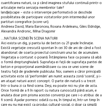
cuantificarea naturii, ca și când imaginea stufului continuă printr-o
articulație meta senzația membrelor tale?
land|e|scape – este o intervenție performativă ce deschide
posibilitatea de participare vizitatorilor prin intermediul unor
partituri coregrafice (score-uri).
Andreea David, Maria Baroncea, Roxana Ardeleanu, Giles Eldridge,
Alexandra Andronic, Mihai Dragomir
….NATURA SCENEI ÎN SCENA NATURII
Aici exista un dig, și panta lui de beton cu 21 grade înclinație.
Există vegetație crescută spontan în cei 30 de ani de când a fost
abandonat de soarta proiectul construirii unui lac de acumulare.
Vegetația a conturat o poiană. Întâmplarea face ca poiana să aibă
o formă dreptunghiulară. Suprafața ei față de suprafața pantei de
beton e proporțional asemănătoare cu cea ce unei scene de
teatru față de gradenele publicului. Noi, oameni a căror principală
activitate este să ‘performăm’ am numit aceasta zonă ‘scenă’, și i-
am atașat naturii acest concept. O parte din natură s-a trezit
într-o buna zi ca fiind scena. Deși, ea poate nici nu știe de asta.
Orice formă de a fi în raport cu natura cunoscută până acum, e
anulata doar prin prisma acestei convenții pe care i-o atribui: de a
fi scenă. Așadar pornesc odată cu ea, în timpul ei, într-un timp în
care eu nu mai exist ca produs cultural-social, ci doar ca simplă