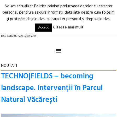
Ne-am actualizat Politica privind prelucrarea datelor cu caracter
Deschide
RO
EN
personal, pentru a asigura informaţii detaliate despre cum folosim
şi protejăm datele dvs. cu caracter personal şi drepturile dvs.
Arhitectură.
Oraș.
Societate.
Citeste mai mult
Accept
revistă online
ISSN 3008-2986 ISSN-L 2069-721X
≡
NOUTATI
TECHNO|FIELDS – becoming
landscape. Intervenții în Parcul
Natural Văcărești