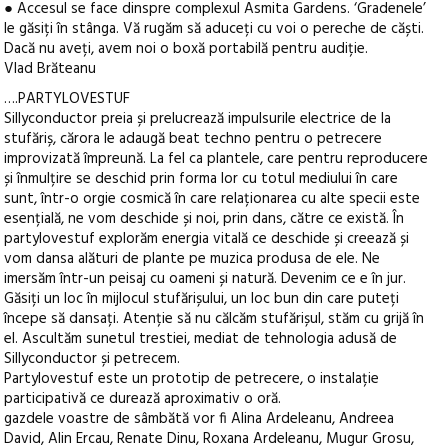
● Accesul se face dinspre complexul Asmita Gardens. ‘Gradenele’
le găsiți în stânga. Vă rugăm să aduceți cu voi o pereche de căști.
Dacă nu aveți, avem noi o boxă portabilă pentru audiție.
Vlad Brăteanu
….PARTYLOVESTUF
Sillyconductor preia și prelucrează impulsurile electrice de la
stufăriș, cărora le adaugă beat techno pentru o petrecere
improvizată împreună. La fel ca plantele, care pentru reproducere
și înmulțire se deschid prin forma lor cu totul mediului în care
sunt, într-o orgie cosmică în care relaționarea cu alte specii este
esențială, ne vom deschide și noi, prin dans, către ce există. În
partylovestuf explorăm energia vitală ce deschide și creează și
vom dansa alături de plante pe muzica produsa de ele. Ne
imersăm într-un peisaj cu oameni și natură. Devenim ce e în jur.
Găsiți un loc în mijlocul stufărișului, un loc bun din care puteți
începe să dansați. Atenție să nu călcăm stufărișul, stăm cu grijă în
el. Ascultăm sunetul trestiei, mediat de tehnologia adusă de
Sillyconductor și petrecem.
Partylovestuf este un prototip de petrecere, o instalație
participativă ce durează aproximativ o oră.
gazdele voastre de sâmbătă vor fi Alina Ardeleanu, Andreea
David, Alin Ercau, Renate Dinu, Roxana Ardeleanu, Mugur Grosu,