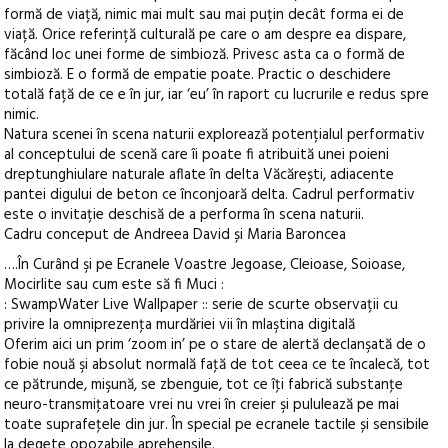
formă de viață, nimic mai mult sau mai puțin decât forma ei de
viață. Orice referință culturală pe care o am despre ea dispare,
făcând loc unei forme de simbioză. Privesc asta ca o formă de
simbioză. E o formă de empatie poate. Practic o deschidere
totală față de ce e în jur, iar ‘eu’ în raport cu lucrurile e redus spre
nimic.
Natura scenei în scena naturii explorează potențialul performativ
al conceptului de scenă care îi poate fi atribuită unei poieni
dreptunghiulare naturale aflate în delta Văcărești, adiacente
pantei digului de beton ce înconjoară delta. Cadrul performativ
este o invitație deschisă de a performa în scena naturii.
Cadru conceput de Andreea David și Maria Baroncea
….În Curând şi pe Ecranele Voastre Jegoase, Cleioase, Soioase,
Mocirlite sau cum este să fi Muci :
: SwampWater Live Wallpaper :: serie de scurte observații cu
privire la omniprezenţa murdăriei vii în mlaştina digitală
Oferim aici un prim ‘zoom in’ pe o stare de alertă declanşată de o
fobie nouă şi absolut normală faţă de tot ceea ce te încalecă, tot
ce pătrunde, mişună, se zbenguie, tot ce îţi fabrică substanţe
neuro-transmiţatoare vrei nu vrei în creier şi pululează pe mai
toate suprafeţele din jur. În special pe ecranele tactile și sensibile
la degete opozabile aprehensile.