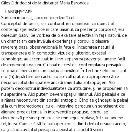
Giles Eldridge si de la distanță Maria Baroncea
….LAND|E|SCAPE
Suntem în peisaj, apoi ne pierdem în el.
Conceptul de peisaj s-a conturat în romantism ca obiect al
contemplației estetice în care umanul, ca prezența corporală, era
oarecum pasiv. Se vorbea de o exaltare afectivă în fața naturii, de
un dramatism care învăluia experiența și corpul, o plasare
reverențioasă, observațională în fața ei. Încadrarea naturii și
transpunerea ei în compoziții vizuale și ulterior, excesul
tehnologic, au accentuat în timp separarea prezenței umane față
de experiența naturii. Cu toate acestea, contemplarea peisajului
te poate imersa într-un spațiu al nimănui. În TechnoFields peisajul
e o (în)depărtare de cadrul socio-cultural, e o apropiere către
necunoscutul din spatele ancadramentului antropogen. Aici
putem deconstrui individualitatea ca atitudine, și ne propunem să
nu aparținem. Aici putem deveni spațiul nimănui. Aici peisajul e ce
a rămas neconturat din spațiul antropic. Când te gândești la peisaj
și la cum interactionezi cu el, intervine oarecum un sentiment de
alienare preexistentă. În intervențiile propuse, corpul se
decupează pe sine pentru a se reintegra, replasa, într-un anume
fel, în ea. Cum ar fi să te autopercepi ca fiind dintotdeauna acolo,
ca și când cuvântul peisaj nu a existat niciodată și nici