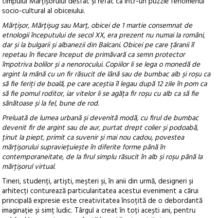
timpului Mărțișorului desfac și refac ca într-un puzzle fenomenul
socio-cultural al obiceiului.
Mărțișor, Mărțișug sau Marț, obicei de 1 martie consemnat de
etnologii începutului de secol XX, era prezent nu numai la români,
dar și la bulgarii și albanezii din Balcani. Obicei pe care țăranii îl
repetau în fiecare început de primăvară ca semn protector
împotriva bolilor și a nenorocului. Copiilor li se lega o monedă de
argint la mână cu un fir răsucit de lână sau de bumbac alb și roșu ca
să fie feriți de boală, pe care aceștia îl legau după 12 zile în pom ca
să fie pomul roditor, iar vitelor li se agăța fir roșu cu alb ca să fie
sănătoase și la fel, bune de rod.
Preluată de lumea urbană și devenită modă, cu firul de bumbac
devenit fir de argint sau de aur, purtat drept colier și podoabă,
ținut la piept, primit ca suvenir și mai nou cadou, povestea
mărțișorului supraviețuiește în diferite forme până în
contemporaneitate, de la firul simplu răsucit în alb și roșu până la
mărțișorul virtual.
Tineri, studenți, artiști, meșteri și, în anii din urmă, designeri și
arhitecți conturează particularitatea acestui eveniment a cărui
principală expresie este creativitatea însoțită de o debordantă
imaginație și simț ludic. Târgul a creat în toți acești ani, pentru