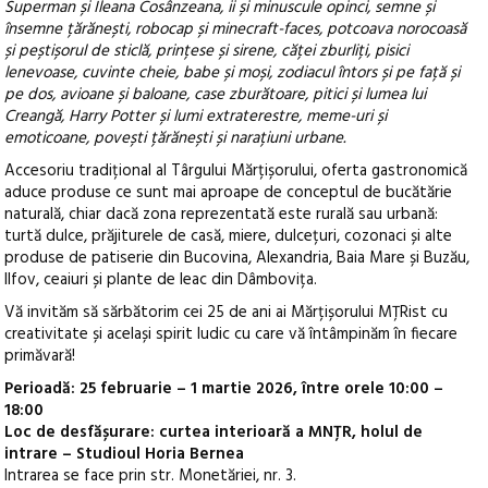
Superman și Ileana Cosânzeana, ii și minuscule opinci, semne și
însemne țărănești, robocap și minecraft-faces, potcoava norocoasă
și peștișorul de sticlă, prințese și sirene, căței zburliți, pisici
lenevoase, cuvinte cheie, babe și moși, zodiacul întors și pe față și
pe dos, avioane și baloane, case zburătoare, pitici și lumea lui
Creangă, Harry Potter și lumi extraterestre, meme-uri și
emoticoane, povești țărănești și narațiuni urbane.
Accesoriu tradițional al Târgului Mărțișorului, oferta gastronomică
aduce produse ce sunt mai aproape de conceptul de bucătărie
naturală, chiar dacă zona reprezentată este rurală sau urbană:
turtă dulce, prăjiturele de casă, miere, dulcețuri, cozonaci și alte
produse de patiserie din Bucovina, Alexandria, Baia Mare și Buzău,
Ilfov, ceaiuri și plante de leac din Dâmbovița.
Vă invităm să sărbătorim cei 25 de ani ai Mărțișorului MȚRist cu
creativitate și același spirit ludic cu care vă întâmpinăm în fiecare
primăvară!
Perioadă: 25 februarie – 1 martie 2026, între orele 10:00 –
18:00
Loc de desfășurare: curtea interioară a MNȚR, holul de
intrare – Studioul Horia Bernea
Intrarea se face prin str. Monetăriei, nr. 3.