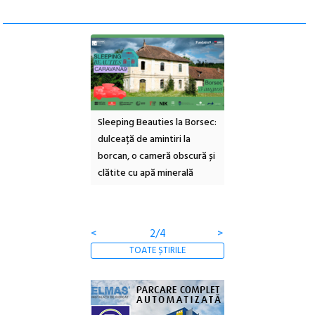
ul Cinemascop
Sleeping Beauties la Borsec:
Festivalul Strada
 Eforie Sud cu a IX-a
dulceață de amintiri la
Armenească #10: c
borcan, o cameră obscură și
ateliere și întâlniri 
clătite cu apă minerală
Botanică
<
2/4
>
TOATE ȘTIRILE