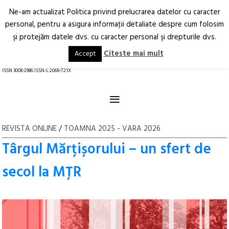
Ne-am actualizat Politica privind prelucrarea datelor cu caracter
Deschide
RO
EN
personal, pentru a asigura informaţii detaliate despre cum folosim
şi protejăm datele dvs. cu caracter personal şi drepturile dvs.
Arhitectură.
Oraș.
Societate.
Citeste mai mult
Accept
revistă online
ISSN 3008-2986 ISSN-L 2069-721X
≡
REVISTA ONLINE
/
TOAMNA 2025 - VARA 2026
Târgul Mărțișorului – un sfert de
secol la MȚR