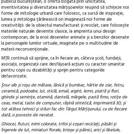
publicul bucureștean, o ofertă bogată prin unicitatea,
inventivitatea și diversitatea mărțișoarelor reușind să schițeze noi
forme de mitologie urbană care folosesc, ca sursă de inspirație,
lumea și mitologia țărănească ori imaginează noi forme ale
creativității: de la obiectul manufacturat și reciclat, care folosește
materiile naturale devenite clasice, la amprenta unui design
contemporan, de la eroii desenelor animate și a benzilor desenate
la personajele lumilor virtuale, imaginate pe o multitudine de
materii neconvenționale.
MȚR continuă să sprijine, ca în fiecare an, câteva școli, fundații,
asociații, organizații care desfășoară acțiuni cu caracter umanitar
pentru copii cu dizabilități și sprijin pentru categoriile
defavorizate.
Șnur alb și roșu de mătase, lânică și bumbac, hârtie de ziar, fetru,
ceramică, podoabe, lut, sticlă, email, argint, lemn, piatră și flori,
ghinde și semințe, etamină, dantelă, mărgele, pastă fimo, rotițe de
ceas, metal, taste de computer, rășină sintetică, imprimantă 3D, și
tot atâtea tehnici și stiluri fac din Târgul Mărțișorului, ca de fiecare
dată, o poveste de neratat.
Ghiocei, fluturi, inimi colorate, trifoi și coșari reciclați, păsări și
îngerele de lut, miniaturi florale, brioșe și pâinici, arici și libelule,