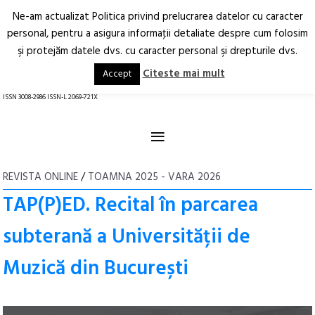
Ne-am actualizat Politica privind prelucrarea datelor cu caracter
Deschide
RO
EN
personal, pentru a asigura informaţii detaliate despre cum folosim
şi protejăm datele dvs. cu caracter personal şi drepturile dvs.
Arhitectură.
Oraș.
Societate.
Citeste mai mult
Accept
revistă online
ISSN 3008-2986 ISSN-L 2069-721X
≡
REVISTA ONLINE
/
TOAMNA 2025 - VARA 2026
TAP(P)ED. Recital în parcarea
subterană a Universității de
Muzică din București