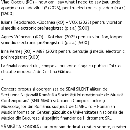
Vlad Ciocoiu (RO)
– how can I say what I need to say (sau unde
apar
țin eu cu adevărat)? (2025), pentru electronics şi video (p.a.r.)
[12:00]
Iuliana Teodorescu-Ciocănea (RO) – VOX (2025) pentru vibrafon
şi mediu electronic pre
înregistrat (p.a.a.) [5:00]
Agnes Vrânceanu (RO)
– Kotekan (2025) pentru vibrafon, looper
şi mediu electronic pre
înregistrat (p.a.a.) [5:00]
Irina Perne
ş (RO)
– M87 (2021) pentru percu
ție şi mediu electronic
pre
înregistrat [9:00]
La finalul concertului, compozitorii vor dialoga cu publicul într-o
discu
ție moderată de Cristina G
ârbea.
*
Concert propus
și coorganizat de SEMI SILENT alături de
Secțiunea Națională Rom
ân
ă a Societății Internaționale de Muzică
Contemporană (SNR-SIMC) și Uniunea Compozitorilor și
Muzicologilor din Rom
ânia, sus
ținut de CIMRO.ro – Romanian
Music Information Center, găzduit de Universitatea Nationala de
Muzica din Bucuresti și sprijinit financiar de Hidrosmart SRL.
S
ÂMB
ĂTA SONORĂ e un program dedicat creației sonore, creației