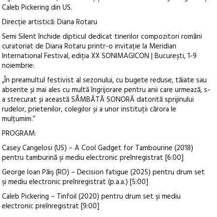
Caleb Pickering din US.
Direcție artistică: Diana Rotaru
Semi Silent închide dipticul dedicat tinerilor compozitori români
curatoriat de Diana Rotaru printr-o invita
ție la Meridian
International Festival, ediția XX SONIMAGICON | Bucureşti, 1-9
noiembrie:
„
În preamultul festivist al sezonului, cu bugete reduse, tăiate sau
absente și mai ales cu multă îngrijorare pentru anii care urmează, s-
a strecurat și această SÂMBĂTĂ SONORĂ datorită sprijinului
rudelor, prietenilor, colegilor și a unor instituții cărora le
mulțumim.”
PROGRAM:
Casey Cangelosi (US) – A Cool Gadget for Tambourine (2018)
pentru tamburină şi mediu electronic pre
înregistrat [6:00]
George Ioan P
ăiş (RO)
– Decision fatigue (2025) pentru drum set
şi mediu electronic pre
înregistrat (p.a.a.) [5:00]
Caleb Pickering
– Tinfoil (2020) pentru drum set
şi mediu
electronic pre
înregistrat [9:00]