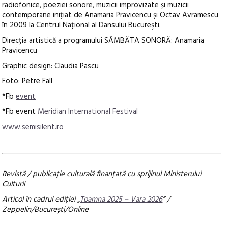
radiofonice, poeziei sonore, muzicii improvizate și muzicii
contemporane inițiat de Anamaria Pravicencu și Octav Avramescu
în 2009 la Centrul Na
ţional al Dansului Bucureşti.
Direcția artistică a programului S
ÂMB
ĂTA SONORĂ: Anamaria
Pravicencu
Graphic design: Claudia Pascu
Foto: Petre Fall
*Fb
event
*Fb event
Meridian International Festival
www.semisilent.ro
Revistă / publicaţie culturală finanţată cu sprijinul Ministerului
Culturii
Articol în cadrul ediției „
Toamna 2025 – Vara 2026
” /
Zeppelin/București/Online