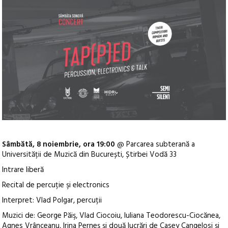
S
âmb
ătă, 8 noiembrie, ora 19:00
@
Parcarea subterană a
Universității de Muzică din București,
Știrbei Vodă 33
Intrare liberă
Recital de percuție şi electronics
Interpret: Vlad Polgar, percuții
Muzici de: George Păiş, Vlad Ciocoiu, Iuliana Teodorescu-Ciocănea,
Agnes Vr
ânceanu, Irina Perne
ș și două lucrări de Casey Cangelosi și