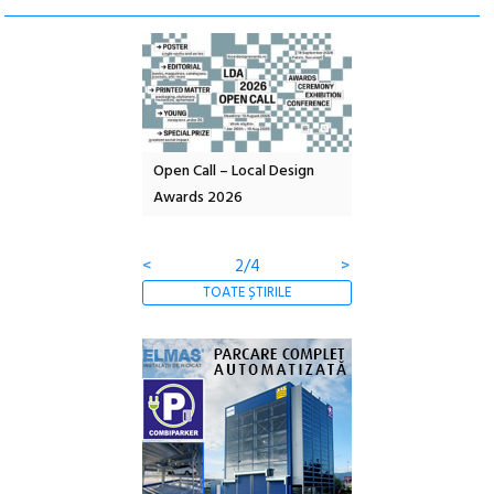
nd: POELANDA – parc
Open Call – Local Design
Anuala de artă urba
e și co-creație
Awards 2026
Artown NOW #5:
Gramatica libertății
<
2/4
>
TOATE ȘTIRILE