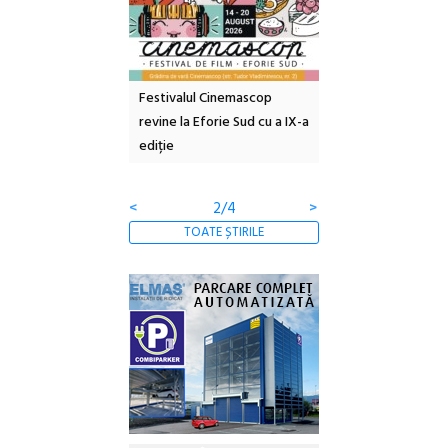
e artă urbană
Festivalul Cinemascop
Sleeping Beauties l
 NOW #5:
revine la Eforie Sud cu a IX-a
dulceață de amintiri
a libertății
ediție
borcan, o cameră ob
clătite cu apă miner
<
2/4
>
TOATE ȘTIRILE