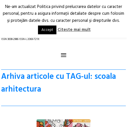
Ne-am actualizat Politica privind prelucrarea datelor cu caracter
Deschide
RO
EN
personal, pentru a asigura informaţii detaliate despre cum folosim
şi protejăm datele dvs. cu caracter personal şi drepturile dvs.
Arhitectură.
Oraș.
Societate.
Citeste mai mult
Accept
revistă online
ISSN 3008-2986 ISSN-L 2069-721X
≡
Arhiva articole cu TAG-ul: scoala
arhitectura