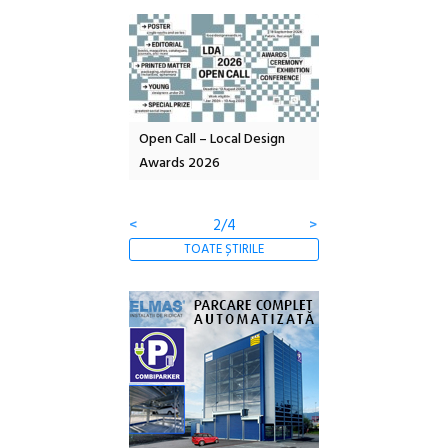
nd: POELANDA – parc
Open Call – Local Design
Anuala de artă urba
e și co-creație
Awards 2026
Artown NOW #5:
Gramatica libertății
<
2/4
>
TOATE ȘTIRILE