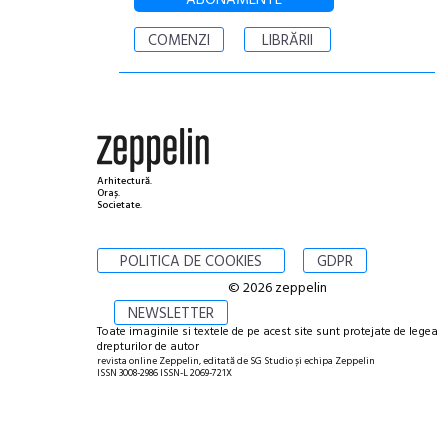
ABONAMENTE
COMENZI
LIBRĂRII
Arhitectură.
Oraș.
Societate.
POLITICA DE COOKIES
GDPR
© 2026 zeppelin
NEWSLETTER
Toate imaginile si textele de pe acest site sunt protejate de legea
drepturilor de autor
revista online Zeppelin, editată de SG Studio și echipa Zeppelin
ISSN 3008-2986 ISSN-L 2069-721X