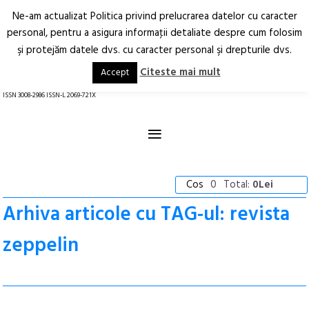
Ne-am actualizat Politica privind prelucrarea datelor cu caracter
Deschide
RO
EN
personal, pentru a asigura informaţii detaliate despre cum folosim
şi protejăm datele dvs. cu caracter personal şi drepturile dvs.
Arhitectură.
Oraș.
Societate.
Citeste mai mult
Accept
revistă online
ISSN 3008-2986 ISSN-L 2069-721X
≡
Cos
0
Total:
0Lei
Arhiva articole cu TAG-ul: revista
zeppelin