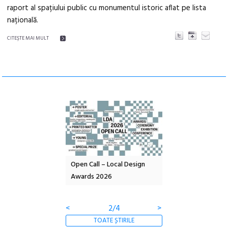
raport al spațiului public cu monumentul istoric aflat pe lista
națională.
CITEŞTE MAI MULT
nd: POELANDA – parc
Open Call – Local Design
Anuala de artă urba
e și co-creație
Awards 2026
Artown NOW #5:
Gramatica libertății
<
2/4
>
TOATE ȘTIRILE