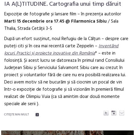
IA A(L)TITUDINE. Cartografia unui timp dăruit
Expoziție de fotografie și lansare film – în prezența autorilor
Marti 15 decembrie ora 17.45 @ Filarmonica Sibiu
/ Sala
Thalia, Strada Cetății 3-5
După un efort susținut, noul Refugiu de la Călțun – despre care
puteți citi și în cea mai recentă carte Zeppelin –
Inventând
locuri. Practici și proiecte inovative din România
* – este in
folosință. Și acest lucru se datoreaza în primul rand Consiliului
Județean Sibiu și Serviciului Salvamont Sibiu care au crezut în
proiect și voluntarilor fără de care nu era posibilă realizarea lui.
Deci avem motiv să ne bucurăm și să ciocnim un pocal de vin
într-o expoziție de fotografie și să vizionăm în premieră filmul
realizat de Olimpiu Vuia (ca să amintim doar două momente
speciale ale serii ).
CITEŞTE MAI MULT