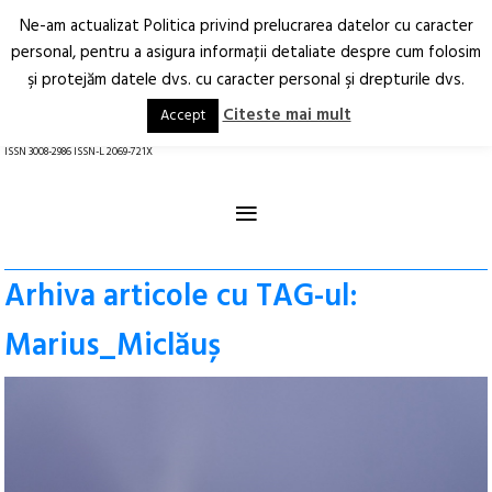
Ne-am actualizat Politica privind prelucrarea datelor cu caracter
Deschide
RO
EN
personal, pentru a asigura informaţii detaliate despre cum folosim
şi protejăm datele dvs. cu caracter personal şi drepturile dvs.
Arhitectură.
Oraș.
Societate.
Citeste mai mult
Accept
revistă online
ISSN 3008-2986 ISSN-L 2069-721X
≡
Arhiva articole cu TAG-ul:
Marius_Miclăuș