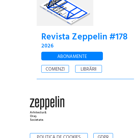
Revista Zeppelin #178
2026
ABONAMENTE
COMENZI
LIBRĂRII
Arhitectură.
Oraș.
Societate.
POLITICA DE COOKIES
GDPR