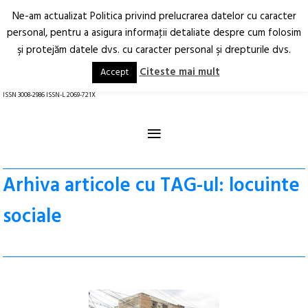
Ne-am actualizat Politica privind prelucrarea datelor cu caracter
Deschide
RO
EN
personal, pentru a asigura informaţii detaliate despre cum folosim
şi protejăm datele dvs. cu caracter personal şi drepturile dvs.
Arhitectură.
Oraș.
Societate.
Citeste mai mult
Accept
revistă online
ISSN 3008-2986 ISSN-L 2069-721X
≡
Arhiva articole cu TAG-ul: locuinte
sociale