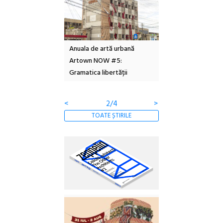
l – Local Design
Anuala de artă urbană
Festivalul Cinemas
 2026
Artown NOW #5:
revine la Eforie Sud 
Gramatica libertății
ediție
<
2/4
>
TOATE ȘTIRILE