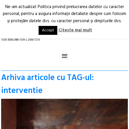
Ne-am actualizat Politica privind prelucrarea datelor cu caracter
Deschide
RO
EN
personal, pentru a asigura informaţii detaliate despre cum folosim
şi protejăm datele dvs. cu caracter personal şi drepturile dvs.
Arhitectură.
Oraș.
Societate.
Citeste mai mult
Accept
revistă online
ISSN 3008-2986 ISSN-L 2069-721X
≡
Arhiva articole cu TAG-ul:
interventie