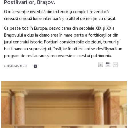
Postăvarilor, Braşov.
O intervenţie invizibilă din exterior şi complet reversibilă
creează o nouă lume interioară şi o altfel de relaţie cu oraşul.
Ca peste tot în Europa, dezvoltarea din secolele XIX şi XX a
Braşovului a dus la demolarea în mare parte a fortificaţiilor din
jurul centrului istoric. Porţiuni considerabile de ziduri, turnuri şi
bastioane au supravieţuit, însă, iar în ultimii ani se desfăşoară un
program de restaurare şi reconversie a acestui patrimoniu.
CITEŞTE MAI MULT