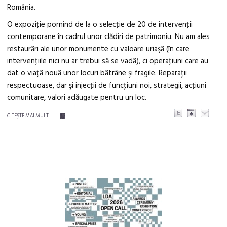
România.
O expoziţie pornind de la o selecţie de 20 de intervenţii
contemporane în cadrul unor clădiri de patrimoniu. Nu am ales
restaurări ale unor monumente cu valoare uriaşă (în care
intervenţiile nici nu ar trebui să se vadă), ci operaţiuni care au
dat o viaţă nouă unor locuri bătrâne şi fragile. Reparaţii
respectuoase, dar şi injecţii de funcţiuni noi, strategii, acţiuni
comunitare, valori adăugate pentru un loc.
CITEŞTE MAI MULT