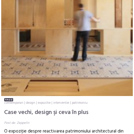
comtemporan
|
design
|
expozitie
|
interventie
|
patrimoniu
Case vechi, design şi ceva în plus
Post de: Zeppelin
O expoziţie despre reactivarea patrimoniului architectural din