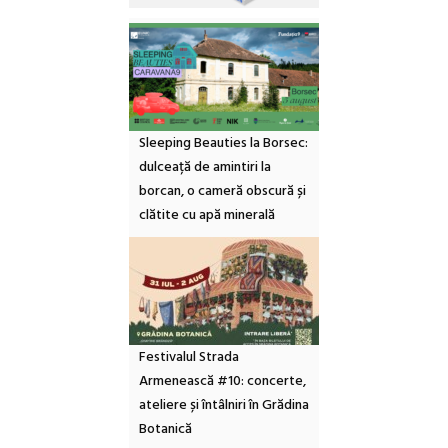
Sleeping Beauties la Borsec:
dulceață de amintiri la
borcan, o cameră obscură și
clătite cu apă minerală
Festivalul Strada
Armenească #10: concerte,
ateliere și întâlniri în Grădina
Botanică