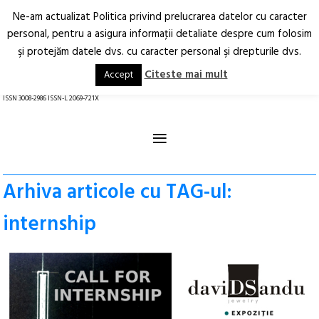
Ne-am actualizat Politica privind prelucrarea datelor cu caracter
Deschide
RO
EN
personal, pentru a asigura informaţii detaliate despre cum folosim
şi protejăm datele dvs. cu caracter personal şi drepturile dvs.
Arhitectură.
Oraș.
Societate.
Citeste mai mult
Accept
revistă online
ISSN 3008-2986 ISSN-L 2069-721X
≡
Arhiva articole cu TAG-ul:
internship