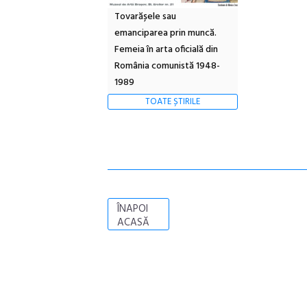
Tovarășele sau
emanciparea prin muncă.
Femeia în arta oficială din
România comunistă 1948-
1989
TOATE ȘTIRILE
ÎNAPOI
ACASĂ