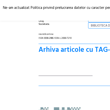
Ne-am actualizat Politica privind prelucrarea datelor cu caracter pe
Arhitectură.
NOI
Oraș.
Societate.
BIBLIOTECA D
revistă online
ISSN 3008-2986 ISSN-L 2069-721X
Arhiva articole cu TAG-