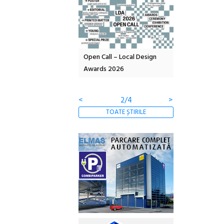
curând: POELANDA – parc
Open Call – Local Design
Anuala de artă
poezie și co-creație
Awards 2026
Artown NOW #
Gramatica liber
<
2/4
>
TOATE ȘTIRILE