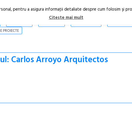
rsonal, pentru a asigura informaţii detaliate despre cum folosim şi pr
Citeste mai mult
ARTICOLE
STIRI
REVISTA PRINT
CONTACT
E PROIECTE
ul: Carlos Arroyo Arquitectos