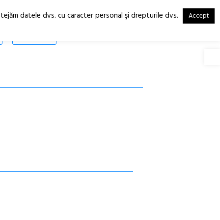
otejăm datele dvs. cu caracter personal şi drepturile dvs.
Accept
RO
EN
SHOP
Deschide