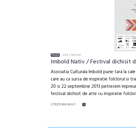
arta
|
festival
Imbold Nativ / Festival dichisit d
Asociatia Culturala Imbold pune tara la cale s
care au ca sursa de inspiratie folclorul si tr
20 si 22 septembrie 2013 petrecem impreuna
festival dichisit de arte cu inspiratie folclo
CITEŞTE MAI MULT