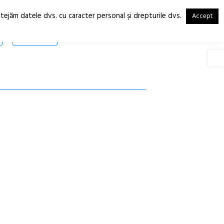
otejăm datele dvs. cu caracter personal şi drepturile dvs.
Accept
RO
EN
SHOP
Deschide