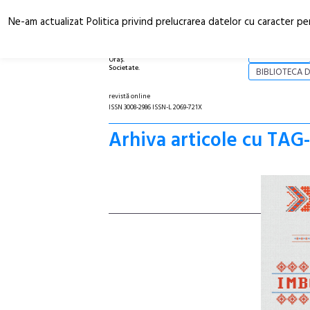
Ne-am actualizat Politica privind prelucrarea datelor cu caracter pe
Arhitectură.
NOI
Oraș.
Societate.
BIBLIOTECA D
revistă online
ISSN 3008-2986 ISSN-L 2069-721X
Arhiva articole cu TAG-