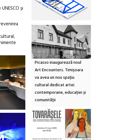
de UNESCO și
revenirea
ultural,
enimente
Picasso inaugurează noul
Art Encounters. Timișoara
va avea un nou spațiu
cultural dedicat artei
contemporane, educației și
comunității
4