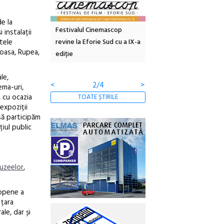
de la
tă urbană
Festivalul Cinemascop
Sleeping Beauties la Bor
 instalații
tele
 #5:
revine la Eforie Sud cu a IX-a
dulceață de amintiri la
noasa, Rupea,
ertății
ediție
borcan, o cameră obscur
clătite cu apă minerală
le,
<
2/4
>
ema-uri,
 cu ocazia
TOATE ȘTIRILE
expoziții
 să participăm
iul public
uzeelor
,
ropene a
 țara
le, dar și