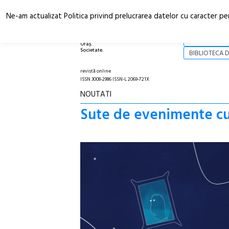
Ne-am actualizat Politica privind prelucrarea datelor cu caracter pe
Arhitectură.
NOI
Oraș.
Societate.
BIBLIOTECA D
revistă online
ISSN 3008-2986 ISSN-L 2069-721X
NOUTATI
Sute de evenimente cul