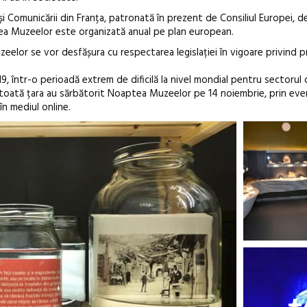
ii și Comunicării din Franța, patronată în prezent de Consiliul Europei, 
tea Muzeelor este organizată anual pe plan european.
lor se vor desfășura cu respectarea legislației în vigoare privind p
, într-o perioadă extrem de dificilă la nivel mondial pentru sectorul c
n toată țara au sărbătorit Noaptea Muzeelor pe 14 noiembrie, prin ev
în mediul online.
+