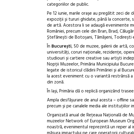
categoriilor de public.
Pe 12 iunie, marile orașe au pregătit zeci de d
expoziții și tururi ghidate, până la concerte, sp
de artă. Acestora li se adaugă evenimente mul
României, precum cele din Bran, Brad, Călugăr
Ștefănești de Botoșani, Tămășeni, Todirești 
În
București
, 50 de muzee, galerii de artă, col
universități, coruri naționale, rezidențe, opere
studiouri și cartiere creative sau artiști i
Nopții Muzeelor, Primăria Municipiului Bucure
legate de istoricul clădirii Primăriei și al Buc
la acest eveniment cu o variantă restrânsă a 
din zonă.
În Iași, Primăria dă o replică organizând tras
Ampla desfășurare de anul acesta – offline s
precum și pe canalele media ale instituțiilor i
Organizată anual de Rețeaua Națională de Mu
muzeelor Network of European Museum Organis
noastră, evenimentul reprezintă un reper al int
măsura impactului pe care operatorii culturali 