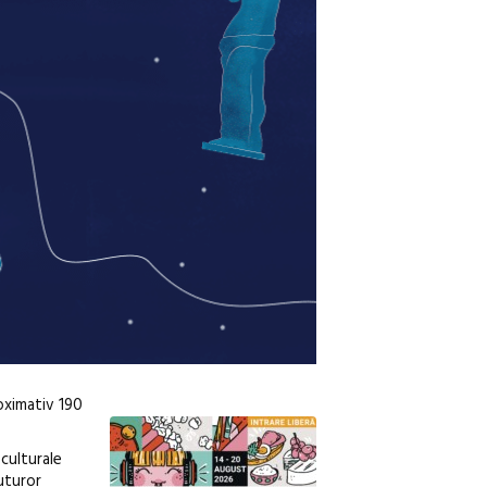
oximativ 190
 culturale
tuturor