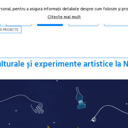
rsonal, pentru a asigura informaţii detaliate despre cum folosim şi pr
Citeste mai mult
ARTICOLE
STIRI
REVISTA PRINT
CONTACT
E PROIECTE
turale și experimente artistice la