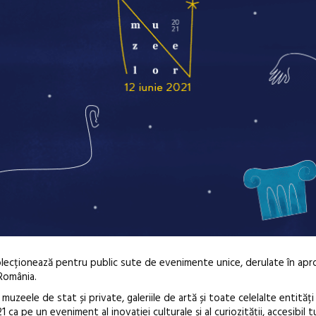
lecționează pentru public sute de evenimente unice, derulate în apr
 România.
uzeele de stat și private, galeriile de artă și toate celelalte entități
 pe un eveniment al inovației culturale și al curiozității, accesibil 