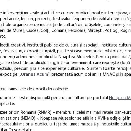
e intervenții muzeale și artistice cu care publicul poate interacționa, 
Anuala de ar
ectacole, lecturi, proiecții, festivaluri, expuneri de realitate virtuală și
tiple organizate de instituții de cultură din orășelele, comunele și sa
Artown NOW
eni de Mureș, Ciucea, Colți, Comana, Feldioara, Mircești, Potlogi, Rugi
Gramatica lib
etc.
ecții, creativi, instituții publice de cultură și asociații, institute cultura
, festivaluri, expoziții surpiză, palate și case memoriale, biblioteci, cin
ndependenți ademenesc publicul la Noaptea Muzeelor. Pentru prima dată,
ști se deschide publicului larg, într-un eveniment care reunește două 
ureștiului, precum și la alte experiențe culturale. Suntem foarte fericiți
expoziției „
Uranus Acum
”, prezentată acum doi ani la MNAC și în spaț
ee cu tramvaiele de epocă din colecție.
au online – este disponibilă pentru consultare pe portalul
Noaptea M
mplicate.
zeelor din România (RNMR) – membru al celei mai mari rețele pan-eu
ations (NEMO) -, Noaptea Muzeelor se află la a XVII-a ediție. Și în
eresului major al publicului față de lumea muzeală și industriile cultura
îl au în societate.