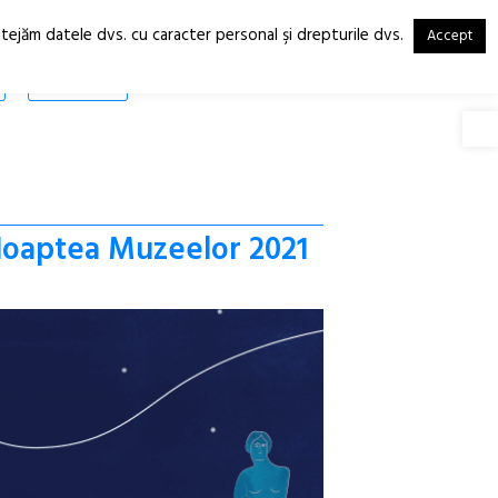
otejăm datele dvs. cu caracter personal şi drepturile dvs.
Accept
RO
EN
SHOP
Deschide
 Noaptea Muzeelor 2021