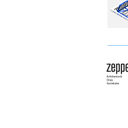
Arhitectură.
Oraș.
Societate.