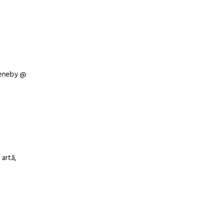
teneby @
 artă,