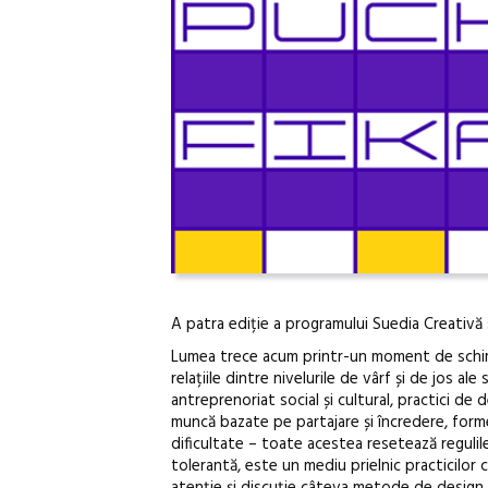
A patra ediție a programului Suedia Creativă 
Lumea trece acum printr-un moment de schimba
relațiile dintre nivelurile de vârf și de jos al
antreprenoriat social și cultural, practici de d
muncă bazate pe partajare și încredere, forme
dificultate – toate acestea resetează regulil
tolerantă, este un mediu prielnic practicilor
atenție și discuție câteva metode de design ș