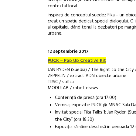
contextul local.
Inspirați de conceptul suedez Fika – un obicei
creat un spațiu dedicat special dialogului. O
al capitalei, dând tonul la dezbateri pe margin
urbane.
12 septembrie 2017
PUCK – Pop Up Creative Kit
JAN RYDEN (Suedia) / The Right to the City / 
ZEPPELIN / extract ADN obiecte urbane
TRSC / sofica
MODULAB / robot draws
Conferință de presă (ora 17:00)
Vernisaj expozitie PUCK @ MNAC Sala Dall
Invitat special Fika Talks 1: Jan Ryden (Sue
the City” (ora 18:30)
Expoziția rămâne deschisă în perioada 1