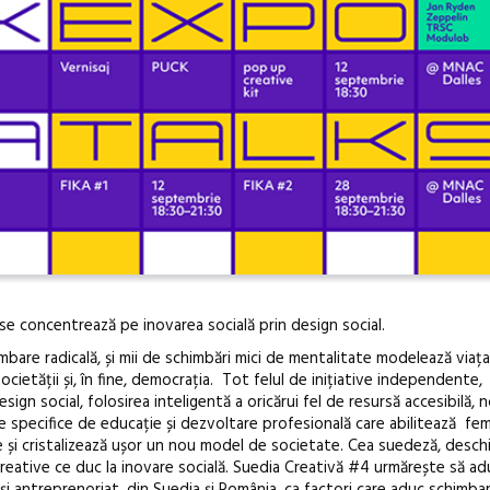
se concentrează pe inovarea socială prin design social.
re radicală, și mii de schimbări mici de mentalitate modelează viața
e societății și, în fine, democrația. Tot felul de inițiative independente,
esign social, folosirea inteligentă a oricărui fel de resursă accesibilă, no
 specifice de educație și dezvoltare profesională care abilitează feme
e și cristalizează ușor un nou model de societate. Cea suedeză, deschi
 creative ce duc la inovare socială. Suedia Creativă #4 urmărește să ad
i antreprenoriat, din Suedia și România, ca factori care aduc schimbar