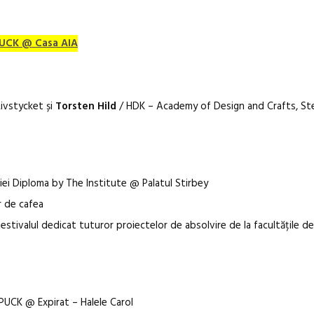
 PUCK @ Casa AIA
ivstycket și
Torsten Hild
/ HDK – Academy of Design and Crafts, S
ției Diploma by The Institute @ Palatul Stirbey
r de cafea
estivalul dedicat tuturor proiectelor de absolvire de la facultățile de
 PUCK @ Expirat – Halele Carol