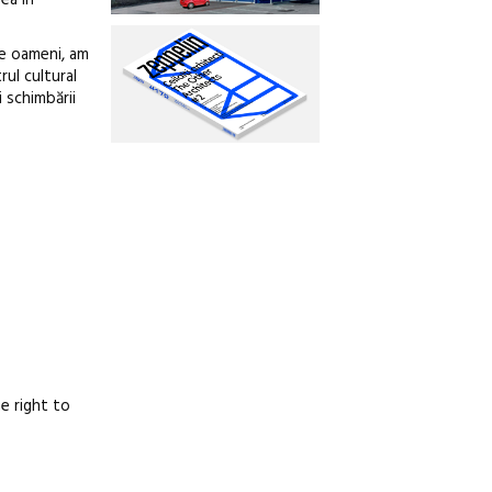
re oameni, am
ul cultural
i schimbării
he right to