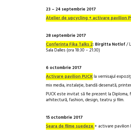
23 – 24 septembrie 2017
Atelier de upcycling + activare pavilion
28 septembrie 2017
Conferința Fika Talks 2
: Birgitta Notlof
/ L
Sala Dalles (ora 18:30 – 21:30)
6 octombrie 2017
Activare pavilion PUCK
la vernisajul expozi
mix media, instalație, bandă desenată, printe
PUCK este invitat să fie prezent la Diploma, f
arhitectură, fashion, design, teatru și film.
15 octombrie 2017
Seara de filme suedeze
+ activare pavilion