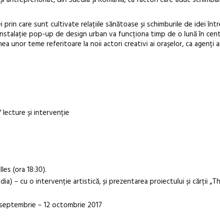
 prin care sunt cultivate relațiile sănătoase și schimburile de idei înt
 instalație pop-up de design urban va funcționa timp de o lună în centr
ea unor teme referitoare la noii actori creativi ai orașelor, ca agenți a
lecture și intervenție
es (ora 18:30).
dia) – cu o intervenție artistică, și prezentarea proiectului și cărții „T
2 septembrie – 12 octombrie 2017