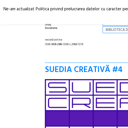
Ne-am actualizat Politica privind prelucrarea datelor cu caracter pe
Arhitectură.
NOI
Oraș.
Societate.
BIBLIOTECA D
revistă online
ISSN 3008-2986 ISSN-L 2069-721X
SUEDIA CREATIVĂ #4