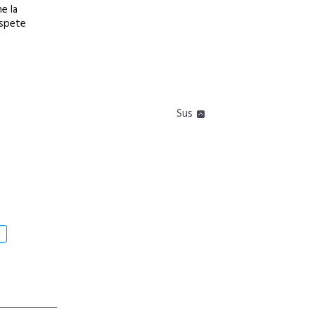
e la
aspete
Sus