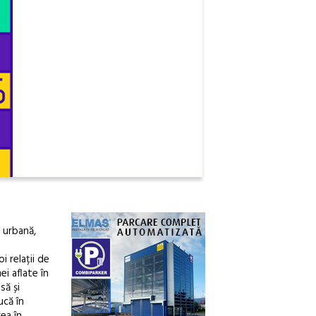
 urbană,
i relații de
i aflate în
să și
ucă în
ea în