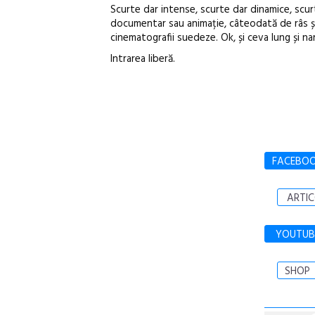
Scurte dar intense, scurte dar dinamice, scurt
documentar sau animație, câteodată de râs 
cinematografii suedeze. Ok, și ceva lung și na
Intrarea liberă.
FACEBO
ARTIC
YOUTUB
SHOP