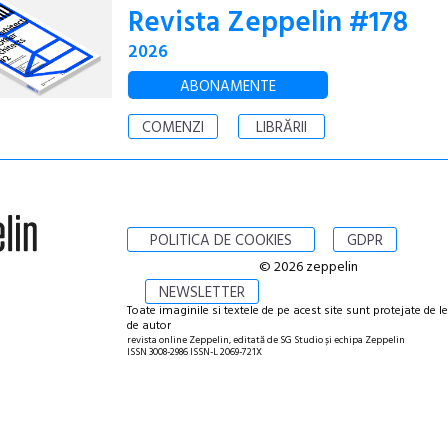
Revista Zeppelin #178
2026
ABONAMENTE
COMENZI
LIBRĂRII
POLITICA DE COOKIES
GDPR
© 2026 zeppelin
NEWSLETTER
Toate imaginile si textele de pe acest site sunt protejate de l
de autor
revista online Zeppelin, editată de SG Studio și echipa Zeppelin
ISSN 3008-2986 ISSN-L 2069-721X