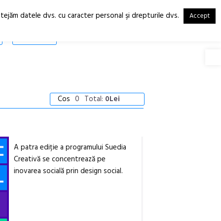
otejăm datele dvs. cu caracter personal şi drepturile dvs.
Accept
RO
EN
SHOP
Deschide
Cos
0
Total:
0Lei
A patra ediție a programului Suedia
Creativă se concentrează pe
inovarea socială prin design social.