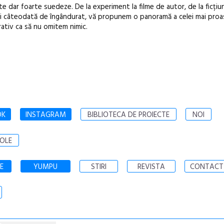
e dar foarte suedeze. De la experiment la filme de autor, de la ficțiun
și câteodată de îngândurat, vă propunem o panoramă a celei mai pro
rativ ca să nu omitem nimic.
OK
INSTAGRAM
BIBLIOTECA DE PROIECTE
NOI
OLE
E
YUMPU
STIRI
REVISTA
CONTACT