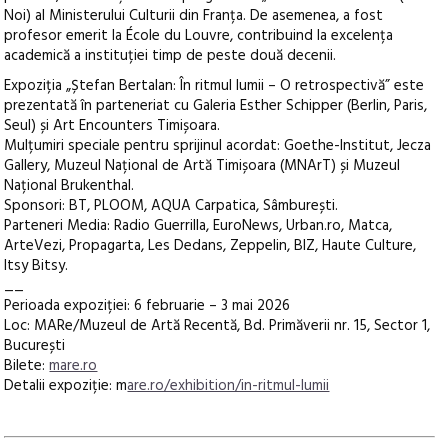
Noi) al Ministerului Culturii din Franța. De asemenea, a fost
profesor emerit la École du Louvre, contribuind la excelența
academică a instituției timp de peste două decenii.
Expoziția „Ștefan Bertalan: În ritmul lumii – O retrospectivă” este
prezentată în parteneriat cu Galeria Esther Schipper (Berlin, Paris,
Seul) și Art Encounters Timișoara.
Mulțumiri speciale pentru sprijinul acordat: Goethe-Institut, Jecza
Gallery, Muzeul Național de Artă Timișoara (MNArT) și Muzeul
Național Brukenthal.
Sponsori: BT, PLOOM, AQUA Carpatica, Sâmburești.
Parteneri Media: Radio Guerrilla, EuroNews, Urban.ro, Matca,
ArteVezi, Propagarta, Les Dedans, Zeppelin, BIZ, Haute Culture,
Itsy Bitsy.
__
Perioada expoziției: 6 februarie – 3 mai 2026
Loc: MARe/Muzeul de Artă Recentă, Bd. Primăverii nr. 15, Sector 1,
București
Bilete:
mare.ro
Detalii expoziție: m
are.ro/exhibition/in-ritmul-lumii