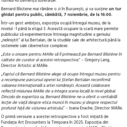
numea «o demență suverană
».”
Bernard Blistene mai rămâne o zi în București, și va susține
un tur
ghidat pentru public, sâmbătă, 7 noiembrie, de la 16:00.
Într-un gest ambițios, expoziția ocupă întregul muzeu, de la
nivelul -1 până la etajul 3. Această ocupare la scară mare permite
publicului să experimenteze întreaga magnitudine a geniului
„neliniștit” al lui Bertalan, de la studiile sale de arhitectură până la
sistemele sale cibernetice complexe.
„
Este o onoare pentru MARe să îl primească pe Bernard Blistène în
calitate de curator al acestei retrospective.
” – Gregory Lang,
Director Artistic al MARe.
„
Faptul că Bernard Blistène alege să ocupe întregul muzeu pentru
a recompune parcursul operei lui Ștefan Bertalan reconfirmă
valoarea internațională a artei românești. Această colaborare
reflectă misiunea MARe de a integra scena locală la nivel global.
Dincolo de expertiza sa, Bernard Blistène ne-a oferit o veritabilă
lecție de viață despre etica muncii în muzeu și despre respectul
profund față de viziunea artistului.
” – Ioana Enache, Director MARe.
O primă versiune a acestei retrospective a fost inițiată de
Fundația Art Encounters la Timișoara în 2025. Expoziția din