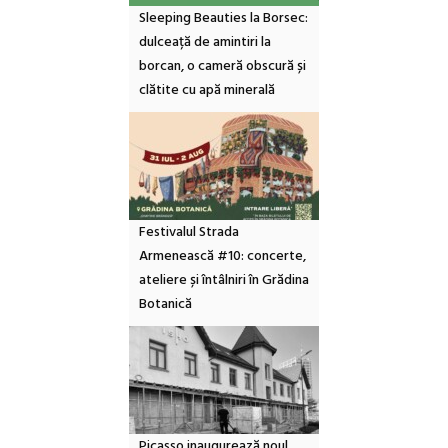
Sleeping Beauties la Borsec:
dulceață de amintiri la
borcan, o cameră obscură și
clătite cu apă minerală
Festivalul Strada
Armenească #10: concerte,
ateliere și întâlniri în Grădina
Botanică
Picasso inaugurează noul