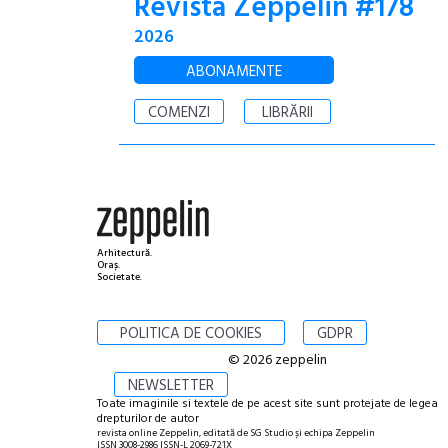
Revista Zeppelin #178
2026
ABONAMENTE
COMENZI
LIBRĂRII
Arhitectură.
Oraș.
Societate.
POLITICA DE COOKIES
GDPR
© 2026 zeppelin
NEWSLETTER
Toate imaginile si textele de pe acest site sunt protejate de legea
drepturilor de autor
revista online Zeppelin, editată de SG Studio și echipa Zeppelin
ISSN 3008-2986 ISSN-L 2069-721X