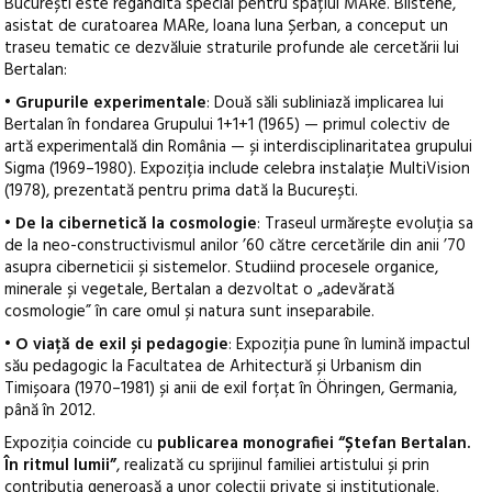
București este regândită special pentru spațiul MARe. Blistène,
asistat de curatoarea MARe, Ioana Iuna Șerban, a conceput un
traseu tematic ce dezvăluie straturile profunde ale cercetării lui
Bertalan:
•
Grupurile experimentale
: Două săli subliniază implicarea lui
Bertalan în fondarea Grupului 1+1+1 (1965) — primul colectiv de
artă experimentală din România — și interdisciplinaritatea grupului
Sigma (1969–1980). Expoziția include celebra instalație MultiVision
(1978), prezentată pentru prima dată la București.
•
De la cibernetică la cosmologie
: Traseul urmărește evoluția sa
de la neo-constructivismul anilor ’60 către cercetările din anii ’70
asupra ciberneticii și sistemelor. Studiind procesele organice,
minerale și vegetale, Bertalan a dezvoltat o „adevărată
cosmologie” în care omul și natura sunt inseparabile.
•
O viață de exil și pedagogie
: Expoziția pune în lumină impactul
său pedagogic la Facultatea de Arhitectură și Urbanism din
Timișoara (1970–1981) și anii de exil forțat în Öhringen, Germania,
până în 2012.
Expoziția coincide cu
publicarea monografiei “Ștefan Bertalan.
În ritmul lumii”
, realizată cu sprijinul familiei artistului și prin
contribuția generoasă a unor colecții private și instituționale.