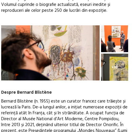
Volumul cuprinde o biografie actualizată, eseuri inedite și
reproduceri ale celor peste 250 de lucrări din expoziție.
+30
Despre Bernard Blistène
Bernard Blistène (n. 1955) este un curator francez care trăiește și
lucrează la Paris. De-a lungul anilor, a inițiat numeroase expoziții de
referință atât în Franța, cât și în străinătate. A ocupat funcția de
Director al Musée National d’Art Moderne, Centre Pompidou,
între 2013 și 2021, deținând ulterior titlul de Director Onorific. În
prezent, este Președintele programului „Mondes Nouveaux” (Lumi