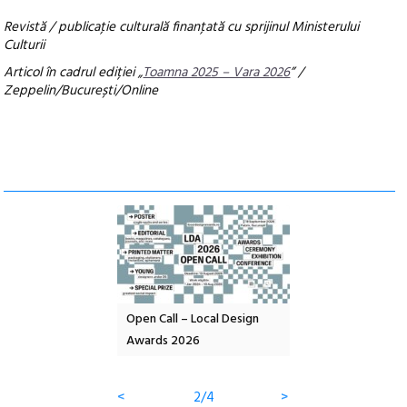
Revistă / publicaţie culturală finanţată cu sprijinul Ministerului
Culturii
Articol în cadrul ediției „
Toamna 2025 – Vara 2026
” /
Zeppelin/București/Online
nd: POELANDA – parc
Open Call – Local Design
Anuala de artă urba
e și co-creație
Awards 2026
Artown NOW #5:
Gramatica libertății
<
2/4
>