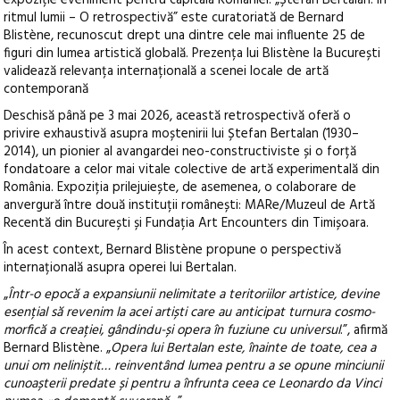
ritmul lumii – O retrospectivă” este curatoriată de Bernard
Blistène, recunoscut drept una dintre cele mai influente 25 de
figuri din lumea artistică globală. Prezența lui Blistène la București
validează relevanța internațională a scenei locale de artă
contemporană
Deschisă până pe 3 mai 2026, această retrospectivă oferă o
privire exhaustivă asupra moștenirii lui Ștefan Bertalan (1930–
2014), un pionier al avangardei neo-constructiviste și o forță
fondatoare a celor mai vitale colective de artă experimentală din
România. Expoziția prilejuiește, de asemenea, o colaborare de
anvergură între două instituții românești: MARe/Muzeul de Artă
Recentă din București și Fundația Art Encounters din Timișoara.
În acest context, Bernard Blistène propune o perspectivă
internațională asupra operei lui Bertalan.
„
Într-o epocă a expansiunii nelimitate a teritoriilor artistice, devine
esențial să revenim la acei artiști care au anticipat turnura cosmo-
morfică a creației, gândindu-și opera în fuziune cu universul
.”, afirmă
Bernard Blistène. „
Opera lui Bertalan este, înainte de toate, cea a
unui om neliniștit… reinventând lumea pentru a se opune minciunii
cunoașterii predate și pentru a înfrunta ceea ce Leonardo da Vinci