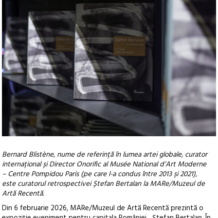
Bernard Blistène, nume de referință în lumea artei globale, curator
internațional și Director Onorific al Musée National d’Art Moderne
– Centre Pompidou Paris (pe care l-a condus între 2013 și 2021),
este curatorul retrospectivei Ștefan Bertalan la MARe/Muzeul de
Artă Recentă.
Din 6 februarie 2026, MARe/Muzeul de Artă Recentă prezintă o
expoziție eveniment pentru capitala României. „Ștefan Bertalan. În