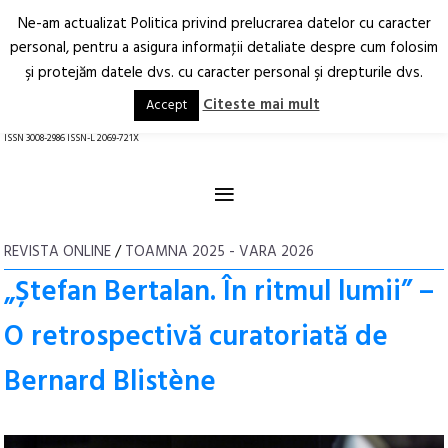
Ne-am actualizat Politica privind prelucrarea datelor cu caracter
Deschide
RO
EN
personal, pentru a asigura informaţii detaliate despre cum folosim
şi protejăm datele dvs. cu caracter personal şi drepturile dvs.
Arhitectură.
Oraș.
Societate.
Citeste mai mult
Accept
revistă online
ISSN 3008-2986 ISSN-L 2069-721X
≡
REVISTA ONLINE
/
TOAMNA 2025 - VARA 2026
„Ștefan Bertalan. În ritmul lumii” –
O retrospectivă curatoriată de
Bernard Blistène