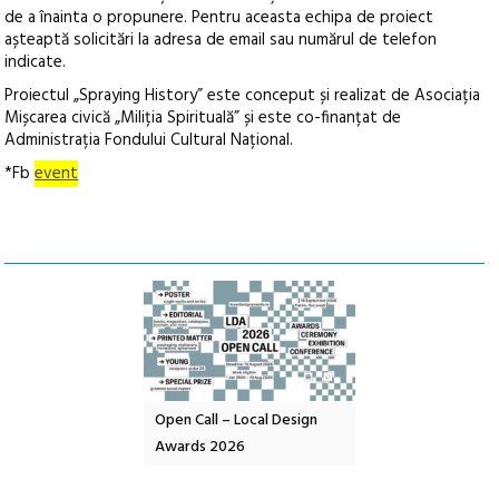
de a înainta o propunere. Pentru aceasta echipa de proiect
așteaptă solicitări la adresa de email sau numărul de telefon
indicate.
Proiectul „Spraying History” este conceput și realizat de Asociația
Mișcarea civică „Miliția Spirituală” și este co-finanțat de
Administrația Fondului Cultural Național.
*Fb
event
nd: POELANDA – parc
Open Call – Local Design
Anuala de artă urba
e și co-creație
Awards 2026
Artown NOW #5:
Gramatica libertății