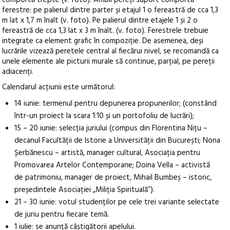
comportă trepte (v. foto). Ambii pereți suport comportă
ferestre: pe palierul dintre parter și etajul 1 o fereastră de cca 1,3
m lat x 1,7 m înalt (v. foto). Pe palierul dintre etajele 1 și 2 o
fereastră de cca 1,3 lat x 3 m înalt. (v. foto). Ferestrele trebuie
integrate ca element grafic în compoziție. De asemenea, deși
lucrările vizează peretele central al fiecărui nivel, se recomandă ca
unele elemente ale picturii murale să continue, parțial, pe pereții
adiacenți.
Calendarul acțiunii este următorul:
14 iunie: termenul pentru depunerea propunerilor; (constând
într-un proiect la scara 1:10 și un portofoliu de lucrări);
15 – 20 iunie: selecția juriului (compus din Florentina Nițu –
decanul Facultății de Istorie a Universității din București; Nona
Șerbănescu – artistă, manager cultural, Asociația pentru
Promovarea Artelor Contemporane; Doina Vella – activistă
de patrimoniu, manager de proiect, Mihail Bumbeș – istoric,
președintele Asociației „Miliția Spirituală”).
21 – 30 iunie: votul studenților pe cele trei variante selectate
de juriu pentru fiecare temă.
1 iulie: se anunță câștigătorii apelului.