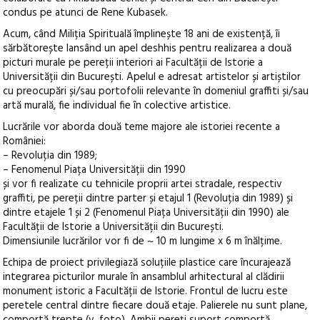
condus pe atunci de Rene Kubasek.
Acum, când Miliția Spirituală împlinește 18 ani de existență, îi
sărbătorește lansând un apel deshhis pentru realizarea a două
picturi murale pe pereții interiori ai Facultății de Istorie a
Universității din București. Apelul e adresat artistelor și artiștilor
cu preocupări și/sau portofolii relevante în domeniul graffiti și/sau
artă murală, fie individual fie în colective artistice.
Lucrările vor aborda două teme majore ale istoriei recente a
României:
– Revoluția din 1989;
– Fenomenul Piața Universității din 1990
și vor fi realizate cu tehnicile proprii artei stradale, respectiv
graffiti, pe pereții dintre parter și etajul 1 (Revoluția din 1989) și
dintre etajele 1 și 2 (Fenomenul Piața Universității din 1990) ale
Facultății de Istorie a Universității din București.
Dimensiunile lucrărilor vor fi de ~ 10 m lungime x 6 m înălțime.
Echipa de proiect privilegiază soluțiile plastice care încurajează
integrarea picturilor murale în ansamblul arhitectural al clădirii
monument istoric a Facultății de Istorie. Frontul de lucru este
peretele central dintre fiecare două etaje. Palierele nu sunt plane,