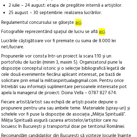
2 iulie – 24 august: etapa de pregătire internă a artiștilor.
25 august – 30 septembrie: realizarea lucrărilor.
Regulamentul concursului se găsește
aici
.
Fotografiile reprezentând spațiul de lucru se află
aici
.
Lucrările câștigătoare vor fi premiate cu suma de 8.000 lei
net/lucrare.
Propunerile vor consta într-un proiect la scara 1:10 și un
portofoliu de lucrări (minim 3, maxim 5). Organizatorul pune la
dispoziție conceptul istoric și o selecție bibliografică legată de
cele două evenimente fiecărui aplicant interesat, pe bază de
solicitare prin email la militiaspirituala@gmail.com. Pentru orice
întrebări sau informații suplimentare persoanele interesate pot
apela la managerul de proiect: Doina Vella – 0787 827 674.
Fiecare artistă/artist sau echipă de artiști poate depune o
propunere pentru una sau ambele teme. Materialele (spray-uri) și
schelele vor fi puse la dispoziție de asociația „Miliția Spirituală”.
Miliția Spirituală asigură cazarea artistelor/artiștilor care nu
locuiesc în București și transportul doar pe teritoriul României.
Recomandăm candidaților din București să viziteze locurile înainte