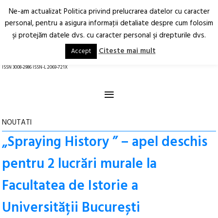
Ne-am actualizat Politica privind prelucrarea datelor cu caracter
Deschide
RO
EN
personal, pentru a asigura informaţii detaliate despre cum folosim
şi protejăm datele dvs. cu caracter personal şi drepturile dvs.
Arhitectură.
Oraș.
Societate.
Citeste mai mult
Accept
revistă online
ISSN 3008-2986 ISSN-L 2069-721X
≡
NOUTATI
„Spraying History ” – apel deschis
pentru 2 lucrări murale la
Facultatea de Istorie a
Universității București