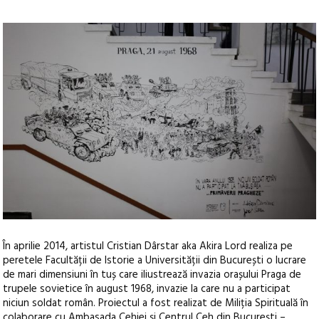
În aprilie 2014, artistul Cristian Dârstar aka Akira Lord realiza pe
peretele Facultății de Istorie a Universității din București o lucrare
de mari dimensiuni în tuș care iliustrează invazia orașului Praga de
trupele sovietice în august 1968, invazie la care nu a participat
niciun soldat român. Proiectul a fost realizat de Miliția Spirituală în
colaborare cu Ambasada Cehiei și Centrul Ceh din București –