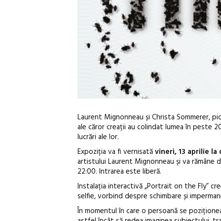
Laurent Mignonneau și Christa Sommerer, pioni
ale căror creații au colindat lumea în peste 2
lucrări ale lor.
Expoziția va fi vernisată
vineri, 13 aprilie la
artistului Laurent Mignonneau și va rămâne des
22:00. Intrarea este liberă.
Instalația interactivă „Portrait on the Fly” cr
selfie, vorbind despre schimbare și imperman
În momentul în care o persoană se poziționeaz
astfel încât să redea imaginea subiectului, t