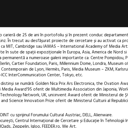
 carieră de 25 de ani în portofoliu și în prezent conduc departament
 Linz. În trecut au desfășurat proiecte de cercetare și au activat ca pr
ție ca MIT, Cambridge sau IAMAS – International Academy of Media Ar
ate în sute de spații expoziționale în Europa, Asia, America de Nord s
ția permanentă a numeroase galerii importante ca: Centre Pompidou, Pa
 Berlin, Cartier Foundation, Paris, Millennium Dome, Londra, Museum o
 Contemporain de Lyon, Hermès, Paris, Media Museum – ZKM, Karlsr
CC InterCommunication Center, Tokyo, etc.
st distinși se numără: Golden Nica Prix Ars Electronica, the Ovation Aw
ti Media Award’95 oferit de Multimedia Association din Japonia, Wor
chnology Network, UK, uni:invent Award oferit de Ministerul de Ști
nd Science Innovation Prize oferit de Ministerul Culturii al Republici
OINT cu sprijinul Forumului Cultural Austriac, DELL, Alienware.
curești, Centrul Internațional de Cercetare și Educație în Tehnologii I
IQads, Zeppelin, Igloo, FEEDER.ro, We Art.