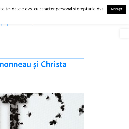
otejăm datele dvs. cu caracter personal şi drepturile dvs.
Accept
RO
EN
SHOP
Deschide
gnonneau și Christa