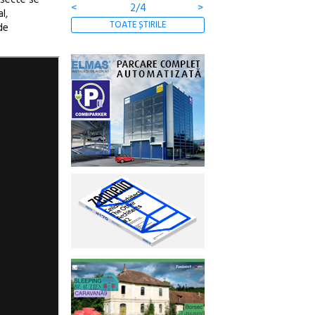
<
2/4
>
l,
TOATE ȘTIRILE
de