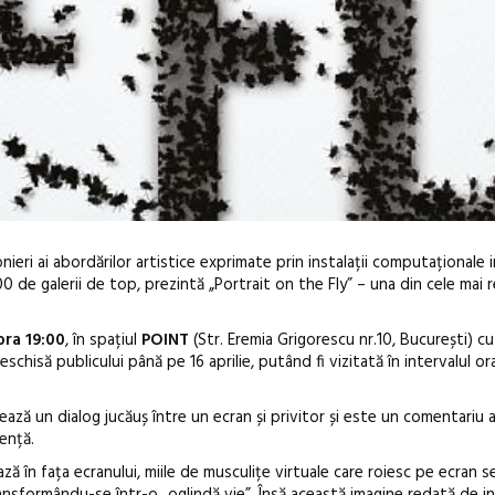
eri ai abordărilor artistice exprimate prin instalații computaționale i
00 de galerii de top, prezintă „Portrait on the Fly” – una din cele mai
 ora 19:00
, în spațiul
POINT
(Str. Eremia Grigorescu nr.10, București) cu
chisă publicului până pe 16 aprilie, putând fi vizitată în intervalul or
În curând: P
eează un dialog jucăuș între un ecran și privitor și este un comentariu a
ență.
de poezie și 
ă în fața ecranului, miile de musculițe virtuale care roiesc pe ecran s
ransformându-se într-o „oglindă vie”. Însă această imagine redată de i