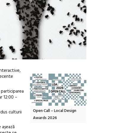
nteractive,
 recente
 participarea
ar 12:00 –
OELANDA – parc
Open Call – Local Design
Anuala de artă urbană
dus culturii
co-creație
Awards 2026
Artown NOW #5:
Gramatica libertății
e așează
nsecte se