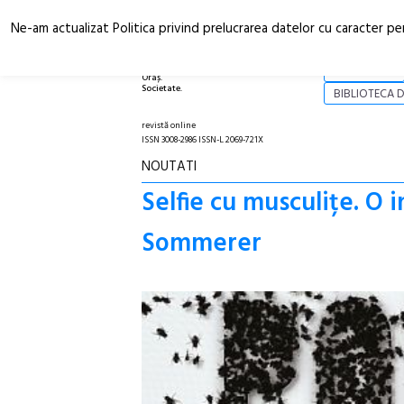
Ne-am actualizat Politica privind prelucrarea datelor cu caracter pe
Arhitectură.
NOI
Oraș.
Societate.
BIBLIOTECA D
revistă online
ISSN 3008-2986 ISSN-L 2069-721X
NOUTATI
Selfie cu musculițe. O 
Sommerer