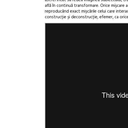
află în continuă transformare. Orice mișcare a 
reproducând exact mișcările celui care interac
construcție și deconstrucție, efemer, ca oric