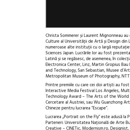
Christa Sommerer și Laurent Mignonneau au o
Culture al Universității de Artă și Design din
numeroase alte instituții cu o largă reputa
Sciences Japan. Lucrările lor au fost prezent
Latină și se regăsesc, de asemenea, în colec
Electronica Center, Linz, Martin Gropius Bau
and Technology, San Sebastian, Musee d’Art
Metropolitan Museum of Photography, NTT-I
Printre premiile cu care cei doi artiști au fo
Interactive Media Festival Los Angeles, Mul
Technology Award – The Arts of the World Te
Cercetare al Austriei, sau Wu Guanzhong Art a
Chineze pentru lucrarea “Escape”.
Lucrarea „Portrait on the Fly” este adusă la P
Parteneri: Universitatea Națională de Arte Bu
Creative – CINETic, Modernism.ro, Designist, 