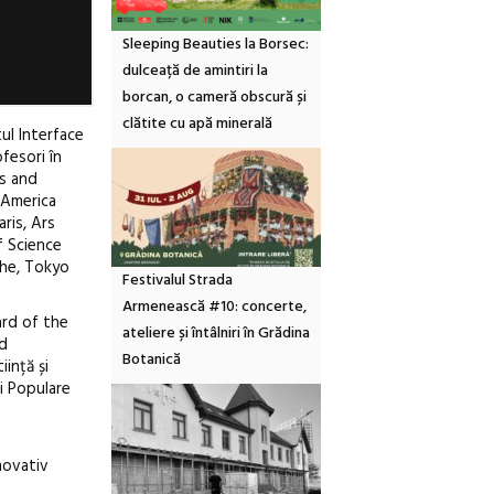
Sleeping Beauties la Borsec:
dulceață de amintiri la
borcan, o cameră obscură și
clătite cu apă minerală
ul Interface
ofesori în
ts and
i America
ris, Ars
f Science
uhe, Tokyo
Festivalul Strada
Armenească #10: concerte,
ard of the
ateliere și întâlniri în Grădina
ld
Botanică
ință și
i Populare
novativ