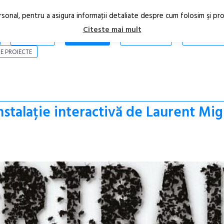
rsonal, pentru a asigura informaţii detaliate despre cum folosim şi pr
Citeste mai mult
ARTICOLE
STIRI
REVISTA PRINT
CONTACT
E PROIECTE
instalație interactivă de Laurent Mi