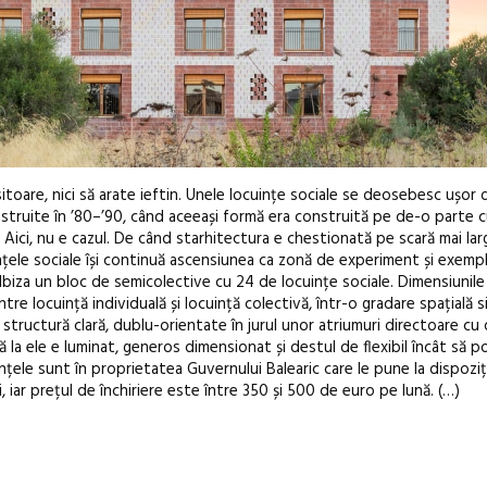
isitoare, nici să arate ieftin. Unele locuințe sociale se deosebesc ușor 
nstruite în ’80–’90, când aceeași formă era construită pe de-o parte cu
. Aici, nu e cazul. De când starhitectura e chestionată pe scară mai la
cuințele sociale își continuă ascensiunea ca zonă de experiment și exem
Ibiza un bloc de semicolective cu 24 de locuințe sociale. Dimensiunile
între locuință individuală și locuință colectivă, într-o gradare spațială s
tructură clară, dublu-orientate în jurul unor atriumuri directoare cu
ă la ele e luminat, generos dimensionat și destul de flexibil încât să po
țele sunt în proprietatea Guvernului Balearic care le pune la dispoziț
, iar prețul de închiriere este între 350 și 500 de euro pe lună. (…)