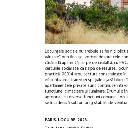
Locuințele sociale nu trebuie să fie nici plict
vânzare” prin finisaje, vorbim despre cele co
cărămidă aparentă, iar pe de cealaltă, cu PVC
cercurile socialiste ca risipă de resurse, lo
practică. 08014 arquitectura construiește în 
eficientizarea tranziției spațiale așază blocul 
apartamentele private sunt conținute într-o s
funcțiune: climatizare și iluminare. Drumul pân
apropriat cu diverse funcțiuni comune. Locuin
se încadrează sub un prag stabilit de venituri
PARIS. LOCUIRE. 2023.