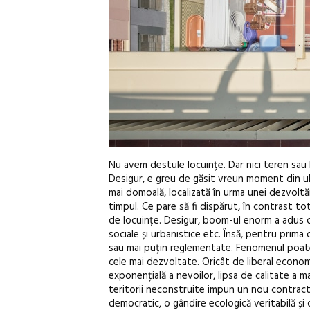
Nu avem destule locuințe. Dar nici teren sau
Desigur, e greu de găsit vreun moment din ult
mai domoală, localizată în urma unei dezvoltăr
timpul. Ce pare să fi dispărut, în contrast tot
de locuințe. Desigur, boom-ul enorm a adus cu
sociale și urbanistice etc. Însă, pentru prima 
sau mai puțin reglementate. Fenomenul poate fi
cele mai dezvoltate. Oricât de liberal economi
exponențială a nevoilor, lipsa de calitate a ma
teritorii neconstruite impun un nou contrac
democratic, o gândire ecologică veritabilă și