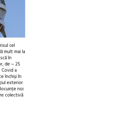
isul cel
ă mult mai la
ască în
or, de ~ 25
a Covid a
e închişi în
iul exterior
locuinţe noi
re colectivă