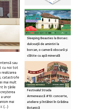
Sleeping Beauties la Borsec:
dulceață de amintiri la
borcan, o cameră obscură și
clătite cu apă minerală
 intensă sau
t cu noi tot
 realizarea
i, catastrofe
ței mai mult
t în țările
Festivalul Strada
 creșterea
Armenească #10: concerte,
e a unor
anism mai
ateliere și întâlniri în Grădina
tc (…)
Botanică