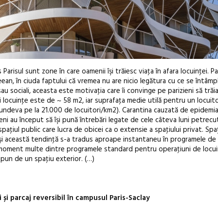
Parisul sunt zone în care oamenii îşi trăiesc viaţa în afara locuinţei. Par
ean, în ciuda faptului că vremea nu are nicio legătura cu ce se întâmpl
sau sociali, aceasta este motivaţia care îi convinge pe parizieni să trăi
 locuinţe este de ~ 58 m2, iar suprafaţa medie utilă pentru un locuit
undeva pe la 21.000 de locuitori/km2). Carantina cauzată de epidemi
eni au început să îşi pună întrebări legate de cele câteva luni petrecut
paţiul public care lucra de obicei ca o extensie a spaţiului privat. Spaţ
e şi această tendinţă s-a tradus aproape instantaneu în programele de 
est moment multe dintre programele standard pentru operaţiuni de locui
pun de un spaţiu exterior. (…)
și parcaj reversibil în campusul Paris-Saclay