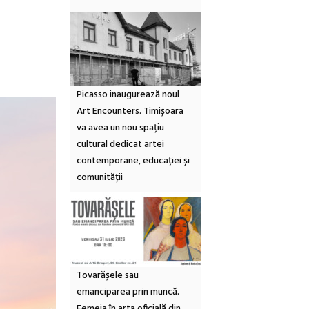
Picasso inaugurează noul
Art Encounters. Timișoara
va avea un nou spațiu
cultural dedicat artei
contemporane, educației și
comunității
Tovarășele sau
emanciparea prin muncă.
Femeia în arta oficială din