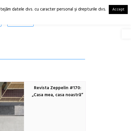
otejăm datele dvs. cu caracter personal şi drepturile dvs.
Accept
RO
EN
SHOP
Deschide
Revista Zeppelin #170:
„Casa mea, casa noastră”