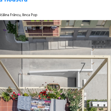
Open Call – 
ălina Frâncu, Ilinca Pop
Awards 202