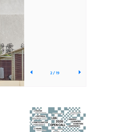
2
/
19