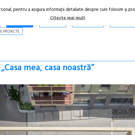
rsonal, pentru a asigura informaţii detaliate despre cum folosim şi pr
Citeste mai mult
ARTICOLE
STIRI
REVISTA PRINT
CONTACT
E PROIECTE
 „Casa mea, casa noastră”