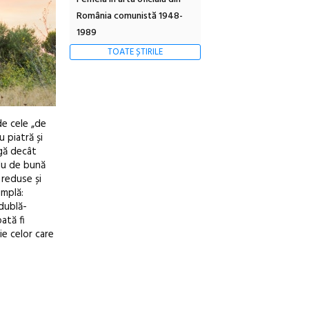
România comunistă 1948-
1989
TOATE ȘTIRILE
de cele „de
 piatră și
rgă decât
plu de bună
 reduse și
implă:
 dublă-
ată fi
ie celor care