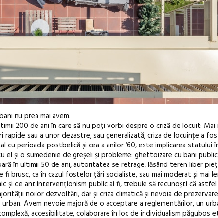
 bani nu prea mai avem.
imii 200 de ani în care să nu poți vorbi despre o criză de locuit: Mai
i rapide sau a unor dezastre, sau generalizată, criza de locuințe a fos
al cu perioada postbelică și cea a anilor ’60, este implicarea statului în
 el și o sumedenie de greșeli și probleme: ghettoizare cu bani public
oară în ultimii 50 de ani, autoritatea se retrage, lăsând teren liber pie
 brusc, ca în cazul fostelor țări socialiste, sau mai moderat și mai len
c și de antiintervenționism public ai fi, trebuie să recunoști că astfel
jorității noilor dezvoltări, dar și criza climatică și nevoia de prezervar
t urban. Avem nevoie majoră de o acceptare a reglementărilor, un urb
 complexă, accesibilitate, colaborare în loc de individualism păgubos e