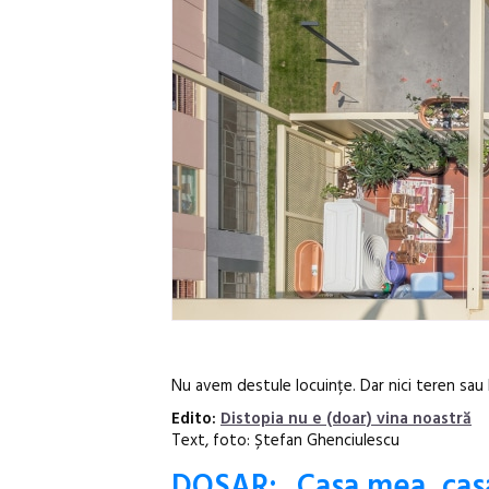
Nu avem destule locuințe. Dar nici teren sau
Edito:
Distopia nu e (doar) vina noastră
Text, foto: Ștefan Ghenciulescu
DOSAR: „Casa mea, cas