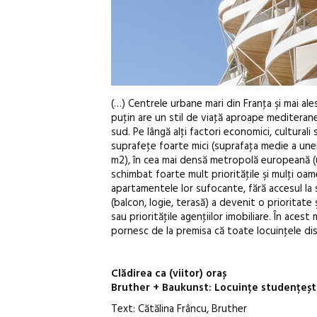
(…) Centrele urbane mari din Franţa şi mai ales 
puţin are un stil de viaţă aproape mediterane
sud. Pe lângă alţi factori economici, culturali 
suprafeţe foarte mici (suprafaţa medie a unei
m2), în cea mai densă metropolă europeană (
schimbat foarte mult priorităţile şi mulţi oam
apartamentele lor sufocante, fără accesul la s
(balcon, logie, terasă) a devenit o prioritat
sau priorităţile agenţiilor imobiliare. În ac
pornesc de la premisa că toate locuinţele dis
Clădirea ca (viitor) oraș
Bruther + Baukunst: Locuințe studențești 
Text: Cătălina Frâncu, Bruther