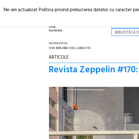
Ne-am actualizat Politica privind prelucrarea datelor cu caracter pe
Arhitectură.
NOI
Oraș.
Societate.
BIBLIOTECA D
revistă online
ISSN 3008-2986 ISSN-L 2069-721X
ARTICOLE
Revista Zeppelin #170: