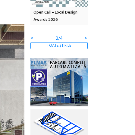
Local Design
Anuala de artă urbană
Festivalul Cinemascop
6
Artown NOW #5:
revine la Eforie Sud cu a
Gramatica libertății
ediție
<
3/4
>
TOATE ȘTIRILE